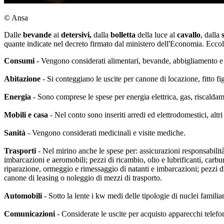
© Ansa
Dalle
bevande
ai
detersivi,
dalla
bolletta
della luce al
cavallo
, dalla
quante indicate nel decreto firmato dal ministero dell'Economia. Eccole
Consumi
- Vengono considerati alimentari, bevande, abbigliamento e 
Abitazione
- Si conteggiano le uscite per canone di locazione, fitto 
Energia
- Sono comprese le spese per energia elettrica, gas, riscaldam
Mobili e casa
- Nel conto sono inseriti arredi ed elettrodomestici, altri
Sanità
- Vengono considerati medicinali e visite mediche.
Trasporti
- Nel mirino anche le spese per: assicurazioni responsabilità
imbarcazioni e aeromobili; pezzi di ricambio, olio e lubrificanti, carb
riparazione, ormeggio e rimessaggio di natanti e imbarcazioni; pezzi di 
canone di leasing o noleggio di mezzi di trasporto.
Automobili
- Sotto la lente i kw medi delle tipologie di nuclei familiari
Comunicazioni
- Considerate le uscite per acquisto apparecchi telefoni