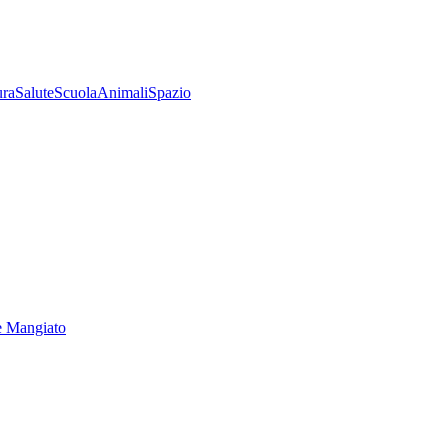
ura
Salute
Scuola
Animali
Spazio
e Mangiato