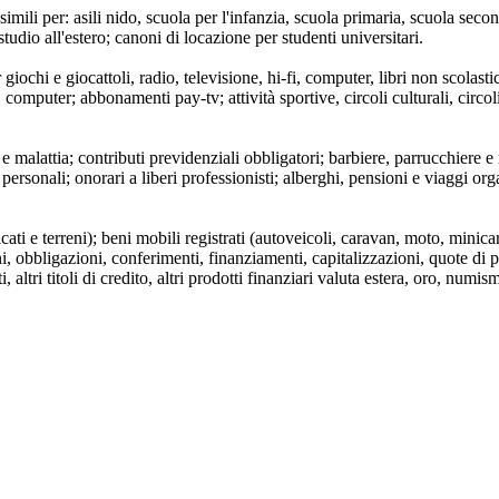
simili per: asili nido, scuola per l'infanzia, scuola primaria, scuola second
tudio all'estero; canoni di locazione per studenti universitari.
ochi e giocattoli, radio, televisione, hi-fi, computer, libri non scolastici
re, computer; abbonamenti pay-tv; attività sportive, circoli culturali, circo
e malattia; contributi previdenziali obbligatori; barbiere, parrucchiere e i
tti personali; onorari a liberi professionisti; alberghi, pensioni e viaggi o
cati e terreni); beni mobili registrati (autoveicoli, caravan, moto, minica
i, obbligazioni, conferimenti, finanziamenti, capitalizzazioni, quote di pa
, altri titoli di credito, altri prodotti finanziari valuta estera, oro, numi