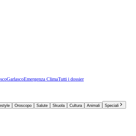
osco
Garlasco
Emergenza Clima
Tutti i dossier
estyle
Oroscopo
Salute
Skuola
Cultura
Animali
Speciali