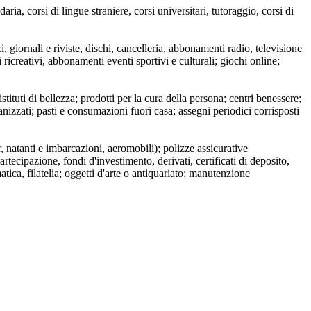
aria, corsi di lingue straniere, corsi universitari, tutoraggio, corsi di
, giornali e riviste, dischi, cancelleria, abbonamenti radio, televisione
li ricreativi, abbonamenti eventi sportivi e culturali; giochi online;
stituti di bellezza; prodotti per la cura della persona; centri benessere;
rganizzati; pasti e consumazioni fuori casa; assegni periodici corrisposti
r, natanti e imbarcazioni, aeromobili); polizze assicurative
rtecipazione, fondi d'investimento, derivati, certificati di deposito,
smatica, filatelia; oggetti d'arte o antiquariato; manutenzione