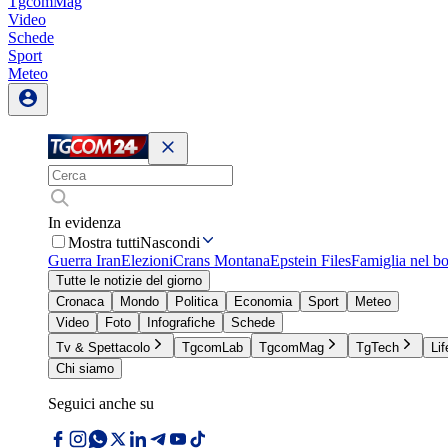
TgcomMag
Video
Schede
Sport
Meteo
In evidenza
Mostra tutti
Nascondi
Guerra Iran
Elezioni
Crans Montana
Epstein Files
Famiglia nel b
Tutte le notizie del giorno
Cronaca
Mondo
Politica
Economia
Sport
Meteo
Video
Foto
Infografiche
Schede
Tv & Spettacolo
TgcomLab
TgcomMag
TgTech
Lif
Chi siamo
Seguici anche su