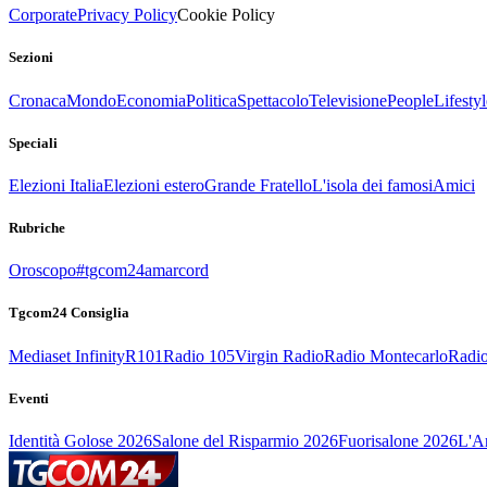
Corporate
Privacy Policy
Cookie Policy
Sezioni
Cronaca
Mondo
Economia
Politica
Spettacolo
Televisione
People
Lifestyl
Speciali
Elezioni Italia
Elezioni estero
Grande Fratello
L'isola dei famosi
Amici
Rubriche
Oroscopo
#tgcom24amarcord
Tgcom24 Consiglia
Mediaset Infinity
R101
Radio 105
Virgin Radio
Radio Montecarlo
Radio
Eventi
Identità Golose 2026
Salone del Risparmio 2026
Fuorisalone 2026
L'Ar