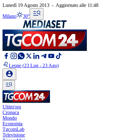
Lunedì 19 Agosto 2013
-
Aggiornato alle
11:48
Milano
30°
Leone
(23 Lug - 23 Ago)
Ultim'ora
Cronaca
Mondo
Economia
TgcomLab
Televisione