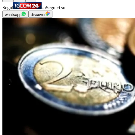
Segui
su
Seguici su
whatsapp
discover