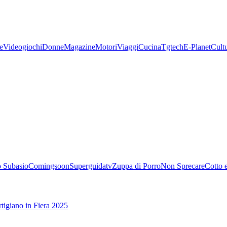
e
Videogiochi
Donne
Magazine
Motori
Viaggi
Cucina
Tgtech
E-Planet
Cult
 Subasio
Comingsoon
Superguidatv
Zuppa di Porro
Non Sprecare
Cotto 
tigiano in Fiera 2025