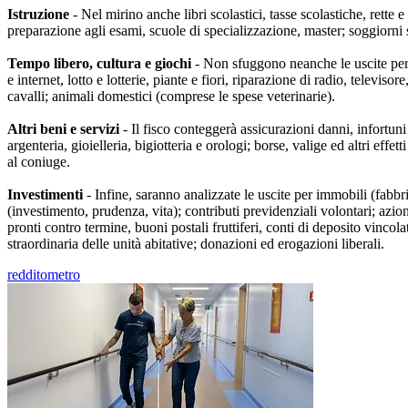
Istruzione
- Nel mirino anche libri scolastici, tasse scolastiche, rette e 
preparazione agli esami, scuole di specializzazione, master; soggiorni s
Tempo libero, cultura e giochi
- Non sfuggono neanche le uscite per gi
e internet, lotto e lotterie, piante e fiori, riparazione di radio, televiso
cavalli; animali domestici (comprese le spese veterinarie).
Altri beni e servizi
- Il fisco conteggerà assicurazioni danni, infortuni 
argenteria, gioielleria, bigiotteria e orologi; borse, valige ed altri effe
al coniuge.
Investimenti
- Infine, saranno analizzate le uscite per immobili (fabbri
(investimento, prudenza, vita); contributi previdenziali volontari; azion
pronti contro termine, buoni postali fruttiferi, conti di deposito vincolati
straordinaria delle unità abitative; donazioni ed erogazioni liberali.
redditometro