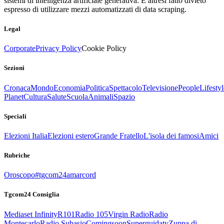
sistemi di intelligenza artificiale generativa. È altresì fatto divieto
espresso di utilizzare mezzi automatizzati di data scraping.
Legal
Corporate
Privacy Policy
Cookie Policy
Sezioni
Cronaca
Mondo
Economia
Politica
Spettacolo
Televisione
People
Lifestyl
Planet
Cultura
Salute
Scuola
Animali
Spazio
Speciali
Elezioni Italia
Elezioni estero
Grande Fratello
L'isola dei famosi
Amici
Rubriche
Oroscopo
#tgcom24amarcord
Tgcom24 Consiglia
Mediaset Infinity
R101
Radio 105
Virgin Radio
Radio
Montecarlo
Radio Subasio
Comingsoon
Superguidatv
Zuppa di