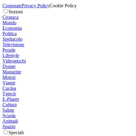
Corporate
Privacy Policy
Cookie Policy
Sezioni
Cronaca
Mondo
Economia
Politica
Spettacolo
Televisione
People
Lifestyle
Videogiochi
Donne
Magazine
Motori
Viaggi
Cucina
Tgtech
E-Planet
Cultura
Salute
Scuola
Animali
Spazio
Speciali