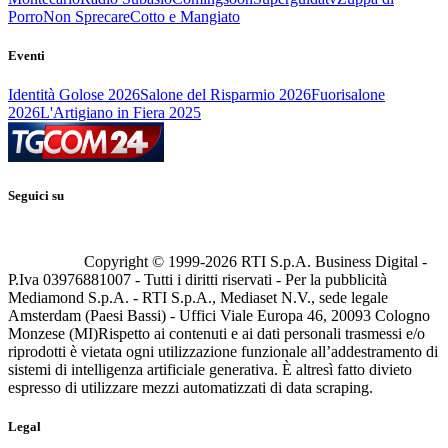
Porro
Non Sprecare
Cotto e Mangiato
Eventi
Identità Golose 2026
Salone del Risparmio 2026
Fuorisalone
2026
L'Artigiano in Fiera 2025
Seguici su
Copyright © 1999-
2026
RTI S.p.A. Business Digital -
P.Iva 03976881007 - Tutti i diritti riservati - Per la pubblicità
Mediamond S.p.A. - RTI S.p.A., Mediaset N.V., sede legale
Amsterdam (Paesi Bassi) - Uffici Viale Europa 46, 20093 Cologno
Monzese (MI)
Rispetto ai contenuti e ai dati personali trasmessi e/o
riprodotti è vietata ogni utilizzazione funzionale all’addestramento di
sistemi di intelligenza artificiale generativa. È altresì fatto divieto
espresso di utilizzare mezzi automatizzati di data scraping.
Legal