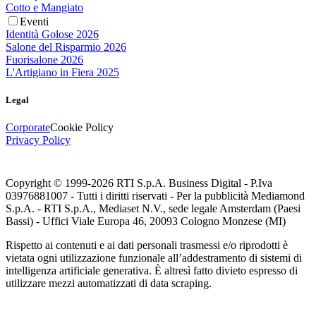
Cotto e Mangiato
Eventi
Identità Golose 2026
Salone del Risparmio 2026
Fuorisalone 2026
L'Artigiano in Fiera 2025
Legal
Corporate
Cookie Policy
Privacy Policy
Copyright © 1999-
2026
RTI S.p.A. Business Digital - P.Iva
03976881007 - Tutti i diritti riservati - Per la pubblicità Mediamond
S.p.A. - RTI S.p.A., Mediaset N.V., sede legale Amsterdam (Paesi
Bassi) - Uffici Viale Europa 46, 20093 Cologno Monzese (MI)
Rispetto ai contenuti e ai dati personali trasmessi e/o riprodotti è
vietata ogni utilizzazione funzionale all’addestramento di sistemi di
intelligenza artificiale generativa. È altresì fatto divieto espresso di
utilizzare mezzi automatizzati di data scraping.