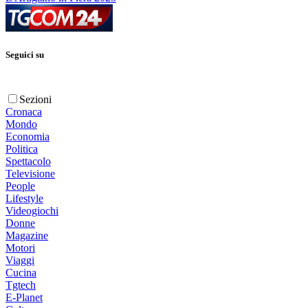
Seguici su
Sezioni
Cronaca
Mondo
Economia
Politica
Spettacolo
Televisione
People
Lifestyle
Videogiochi
Donne
Magazine
Motori
Viaggi
Cucina
Tgtech
E-Planet