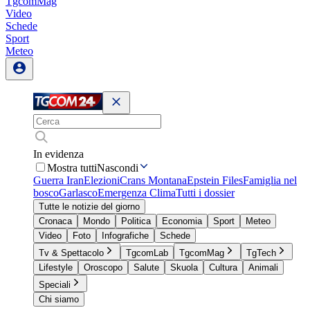
TgcomMag
Video
Schede
Sport
Meteo
In evidenza
Mostra tutti
Nascondi
Guerra Iran
Elezioni
Crans Montana
Epstein Files
Famiglia nel
bosco
Garlasco
Emergenza Clima
Tutti i dossier
Tutte le notizie del giorno
Cronaca
Mondo
Politica
Economia
Sport
Meteo
Video
Foto
Infografiche
Schede
Tv & Spettacolo
TgcomLab
TgcomMag
TgTech
Lifestyle
Oroscopo
Salute
Skuola
Cultura
Animali
Speciali
Chi siamo