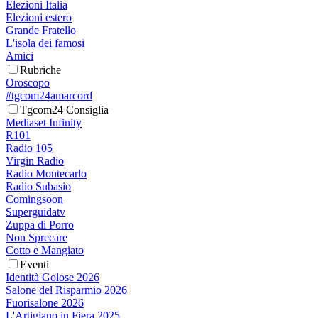
Elezioni Italia
Elezioni estero
Grande Fratello
L'isola dei famosi
Amici
Rubriche
Oroscopo
#tgcom24amarcord
Tgcom24 Consiglia
Mediaset Infinity
R101
Radio 105
Virgin Radio
Radio Montecarlo
Radio Subasio
Comingsoon
Superguidatv
Zuppa di Porro
Non Sprecare
Cotto e Mangiato
Eventi
Identità Golose 2026
Salone del Risparmio 2026
Fuorisalone 2026
L'Artigiano in Fiera 2025