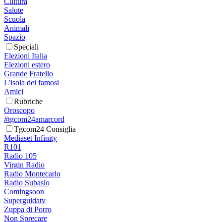
Cultura
Salute
Scuola
Animali
Spazio
Speciali
Elezioni Italia
Elezioni estero
Grande Fratello
L'isola dei famosi
Amici
Rubriche
Oroscopo
#tgcom24amarcord
Tgcom24 Consiglia
Mediaset Infinity
R101
Radio 105
Virgin Radio
Radio Montecarlo
Radio Subasio
Comingsoon
Superguidatv
Zuppa di Porro
Non Sprecare