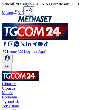
Venerdì 28 Giugno 2013
-
Aggiornato alle
09:51
Milano
31°
Leone
(23 Lug - 23 Ago)
Ultim'ora
Cronaca
Mondo
Economia
TgcomLab
Televisione