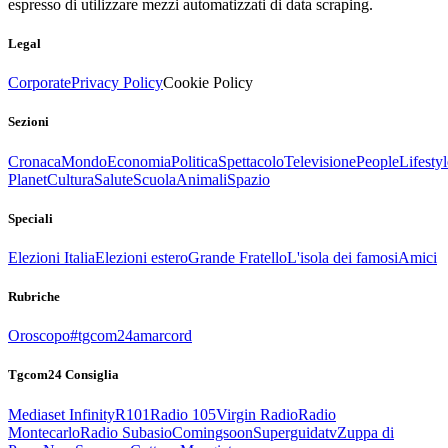
espresso di utilizzare mezzi automatizzati di data scraping.
Legal
Corporate
Privacy Policy
Cookie Policy
Sezioni
Cronaca
Mondo
Economia
Politica
Spettacolo
Televisione
People
Lifestyl
Planet
Cultura
Salute
Scuola
Animali
Spazio
Speciali
Elezioni Italia
Elezioni estero
Grande Fratello
L'isola dei famosi
Amici
Rubriche
Oroscopo
#tgcom24amarcord
Tgcom24 Consiglia
Mediaset Infinity
R101
Radio 105
Virgin Radio
Radio
Montecarlo
Radio Subasio
Comingsoon
Superguidatv
Zuppa di