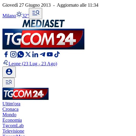
Giovedì 27 Giugno 2013
-
Aggiornato alle
11:34
Milano
32°
Leone
(23 Lug - 23 Ago)
Ultim'ora
Cronaca
Mondo
Economia
TgcomLab
Televisione