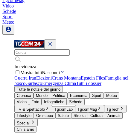
TgcomMag
Video
Schede
Sport
Meteo
In evidenza
Mostra tutti
Nascondi
Guerra Iran
Elezioni
Crans Montana
Epstein Files
Famiglia nel
bosco
Garlasco
Emergenza Clima
Tutti i dossier
Tutte le notizie del giorno
Cronaca
Mondo
Politica
Economia
Sport
Meteo
Video
Foto
Infografiche
Schede
Tv & Spettacolo
TgcomLab
TgcomMag
TgTech
Lifestyle
Oroscopo
Salute
Skuola
Cultura
Animali
Speciali
Chi siamo