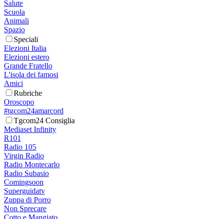
Salute
Scuola
Animali
Spazio
Speciali
Elezioni Italia
Elezioni estero
Grande Fratello
L'isola dei famosi
Amici
Rubriche
Oroscopo
#tgcom24amarcord
Tgcom24 Consiglia
Mediaset Infinity
R101
Radio 105
Virgin Radio
Radio Montecarlo
Radio Subasio
Comingsoon
Superguidatv
Zuppa di Porro
Non Sprecare
Cotto e Mangiato