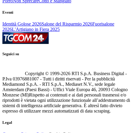
Porro
Non Sprecare
Cotto e Mangiato
Eventi
Identità Golose 2026
Salone del Risparmio 2026
Fuorisalone
2026
L'Artigiano in Fiera 2025
Seguici su
Copyright © 1999-
2026
RTI S.p.A. Business Digital -
P.Iva 03976881007 - Tutti i diritti riservati - Per la pubblicità
Mediamond S.p.A. - RTI S.p.A., Mediaset N.V., sede legale
Amsterdam (Paesi Bassi) - Uffici Viale Europa 46, 20093 Cologno
Monzese (MI)
Rispetto ai contenuti e ai dati personali trasmessi e/o
riprodotti è vietata ogni utilizzazione funzionale all’addestramento di
sistemi di intelligenza artificiale generativa. È altresì fatto divieto
espresso di utilizzare mezzi automatizzati di data scraping.
Legal