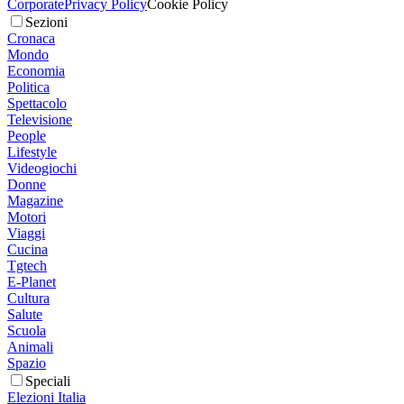
Corporate
Privacy Policy
Cookie Policy
Sezioni
Cronaca
Mondo
Economia
Politica
Spettacolo
Televisione
People
Lifestyle
Videogiochi
Donne
Magazine
Motori
Viaggi
Cucina
Tgtech
E-Planet
Cultura
Salute
Scuola
Animali
Spazio
Speciali
Elezioni Italia