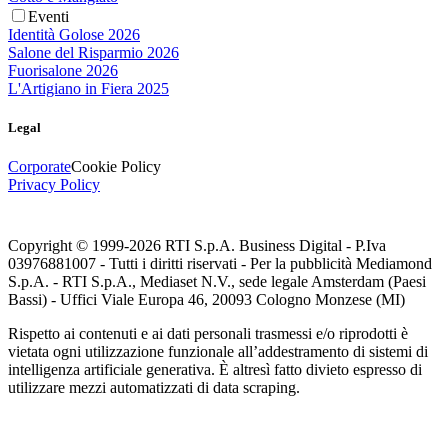
Eventi
Identità Golose 2026
Salone del Risparmio 2026
Fuorisalone 2026
L'Artigiano in Fiera 2025
Legal
Corporate
Cookie Policy
Privacy Policy
Copyright © 1999-
2026
RTI S.p.A. Business Digital - P.Iva
03976881007 - Tutti i diritti riservati - Per la pubblicità Mediamond
S.p.A. - RTI S.p.A., Mediaset N.V., sede legale Amsterdam (Paesi
Bassi) - Uffici Viale Europa 46, 20093 Cologno Monzese (MI)
Rispetto ai contenuti e ai dati personali trasmessi e/o riprodotti è
vietata ogni utilizzazione funzionale all’addestramento di sistemi di
intelligenza artificiale generativa. È altresì fatto divieto espresso di
utilizzare mezzi automatizzati di data scraping.