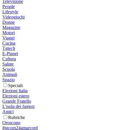
Televisione
People
Lifestyle
Videogiochi
Donne
Magazine
Motori
Viaggi
Cucina
Tgtech
E-Planet
Cultura
Salute
Scuola
Animali
Spazio
Speciali
Elezioni Italia
Elezioni estero
Grande Fratello
L'isola dei famosi
Amici
Rubriche
Oroscopo
#tgcom24amarcord