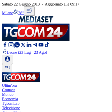
Sabato 22 Giugno 2013
-
Aggiornato alle
09:17
Milano
28°
Leone
(23 Lug - 23 Ago)
Ultim'ora
Cronaca
Mondo
Economia
TgcomLab
Televisione