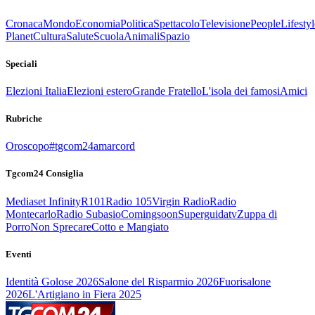
Cronaca
Mondo
Economia
Politica
Spettacolo
Televisione
People
Lifestyl
Planet
Cultura
Salute
Scuola
Animali
Spazio
Speciali
Elezioni Italia
Elezioni estero
Grande Fratello
L'isola dei famosi
Amici
Rubriche
Oroscopo
#tgcom24amarcord
Tgcom24 Consiglia
Mediaset Infinity
R101
Radio 105
Virgin Radio
Radio
Montecarlo
Radio Subasio
Comingsoon
Superguidatv
Zuppa di
Porro
Non Sprecare
Cotto e Mangiato
Eventi
Identità Golose 2026
Salone del Risparmio 2026
Fuorisalone
2026
L'Artigiano in Fiera 2025