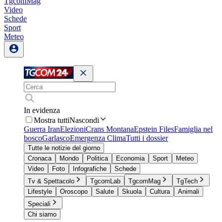
TgcomMag
Video
Schede
Sport
Meteo
In evidenza
Mostra tutti
Nascondi
Guerra Iran
Elezioni
Crans Montana
Epstein Files
Famiglia nel
bosco
Garlasco
Emergenza Clima
Tutti i dossier
Tutte le notizie del giorno
Cronaca
Mondo
Politica
Economia
Sport
Meteo
Video
Foto
Infografiche
Schede
Tv & Spettacolo
TgcomLab
TgcomMag
TgTech
Lifestyle
Oroscopo
Salute
Skuola
Cultura
Animali
Speciali
Chi siamo