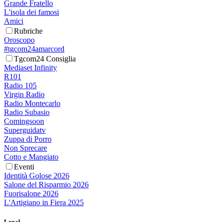
Grande Fratello
L'isola dei famosi
Amici
Rubriche
Oroscopo
#tgcom24amarcord
Tgcom24 Consiglia
Mediaset Infinity
R101
Radio 105
Virgin Radio
Radio Montecarlo
Radio Subasio
Comingsoon
Superguidatv
Zuppa di Porro
Non Sprecare
Cotto e Mangiato
Eventi
Identità Golose 2026
Salone del Risparmio 2026
Fuorisalone 2026
L'Artigiano in Fiera 2025
Legal