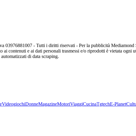
va 03976881007 - Tutti i diritti riservati - Per la pubblicità Mediamon
o ai contenuti e ai dati personali trasmessi e/o riprodotti è vietata ogni 
zi automatizzati di data scraping.
e
Videogiochi
Donne
Magazine
Motori
Viaggi
Cucina
Tgtech
E-Planet
Cult