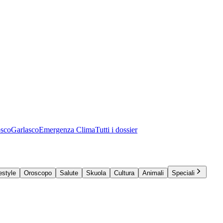
osco
Garlasco
Emergenza Clima
Tutti i dossier
estyle
Oroscopo
Salute
Skuola
Cultura
Animali
Speciali