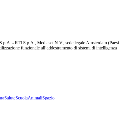
d S.p.A. - RTI S.p.A., Mediaset N.V., sede legale Amsterdam (Paesi
utilizzazione funzionale all’addestramento di sistemi di intelligenza
ura
Salute
Scuola
Animali
Spazio