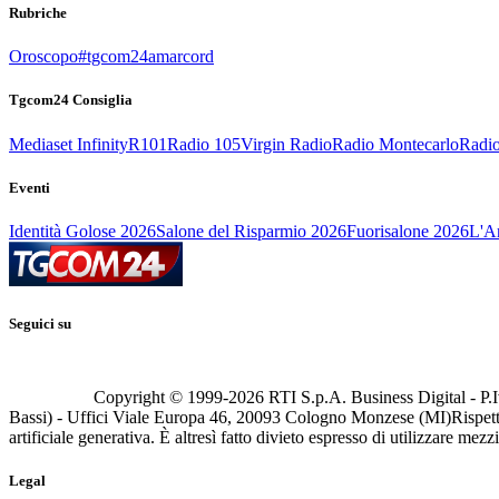
Rubriche
Oroscopo
#tgcom24amarcord
Tgcom24 Consiglia
Mediaset Infinity
R101
Radio 105
Virgin Radio
Radio Montecarlo
Radio
Eventi
Identità Golose 2026
Salone del Risparmio 2026
Fuorisalone 2026
L'Ar
Seguici su
Copyright © 1999-
2026
RTI S.p.A. Business Digital - P.I
Bassi) - Uffici Viale Europa 46, 20093 Cologno Monzese (MI)
Rispett
artificiale generativa. È altresì fatto divieto espresso di utilizzare mez
Legal