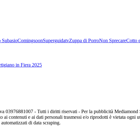
 Subasio
Comingsoon
Superguidatv
Zuppa di Porro
Non Sprecare
Cotto 
tigiano in Fiera 2025
va 03976881007 - Tutti i diritti riservati - Per la pubblicità Mediamon
o ai contenuti e ai dati personali trasmessi e/o riprodotti è vietata ogni 
zi automatizzati di data scraping.