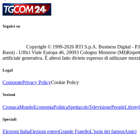
Seguici su
Copyright © 1999-
2026
RTI S.p.A. Business Digital - P.I
Bassi) - Uffici Viale Europa 46, 20093 Cologno Monzese (MI)
Rispett
artificiale generativa. È altresì fatto divieto espresso di utilizzare mez
Legal
Corporate
Privacy Policy
Cookie Policy
Sezioni
Cronaca
Mondo
Economia
Politica
Spettacolo
Televisione
People
Lifestyl
Speciali
Elezioni Italia
Elezioni estero
Grande Fratello
L'isola dei famosi
Amici