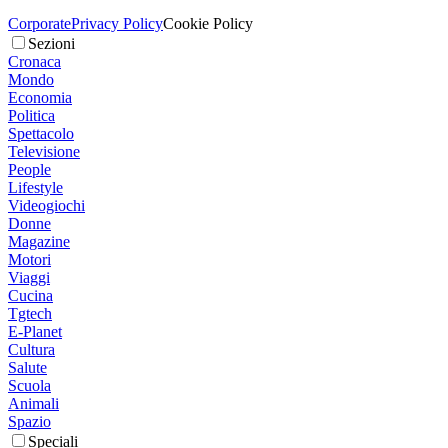
Corporate
Privacy Policy
Cookie Policy
Sezioni
Cronaca
Mondo
Economia
Politica
Spettacolo
Televisione
People
Lifestyle
Videogiochi
Donne
Magazine
Motori
Viaggi
Cucina
Tgtech
E-Planet
Cultura
Salute
Scuola
Animali
Spazio
Speciali