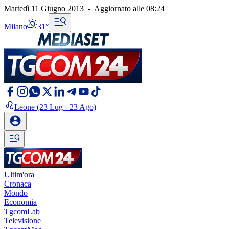
Martedì 11 Giugno 2013
-
Aggiornato alle
08:24
Milano
31°
Leone
(23 Lug - 23 Ago)
Ultim'ora
Cronaca
Mondo
Economia
TgcomLab
Televisione