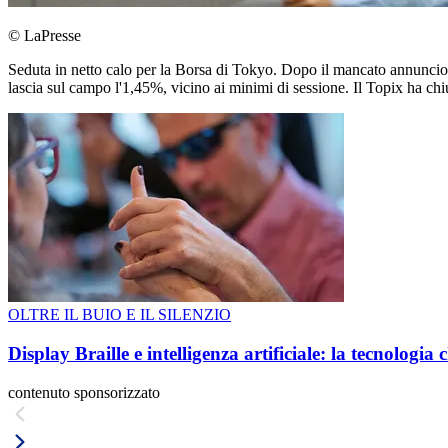
© LaPresse
Seduta in netto calo per la Borsa di Tokyo. Dopo il mancato annuncio 
lascia sul campo l'1,45%, vicino ai minimi di sessione. Il Topix ha chi
OLTRE IL BUIO E IL SILENZIO
Display Braille e intelligenza artificiale: la tecnologi
contenuto sponsorizzato