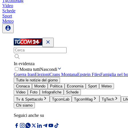
TgcomMag
Video
Schede
Sport
Meteo
In evidenza
Mostra tutti
Nascondi
Guerra Iran
Elezioni
Crans Montana
Epstein Files
Famiglia nel b
Tutte le notizie del giorno
Cronaca
Mondo
Politica
Economia
Sport
Meteo
Video
Foto
Infografiche
Schede
Tv & Spettacolo
TgcomLab
TgcomMag
TgTech
Lif
Chi siamo
Seguici anche su