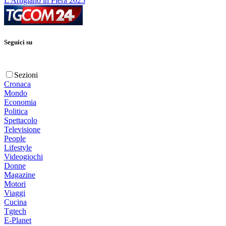
L'Artigiano in Fiera 2025
Seguici su
Sezioni
Cronaca
Mondo
Economia
Politica
Spettacolo
Televisione
People
Lifestyle
Videogiochi
Donne
Magazine
Motori
Viaggi
Cucina
Tgtech
E-Planet