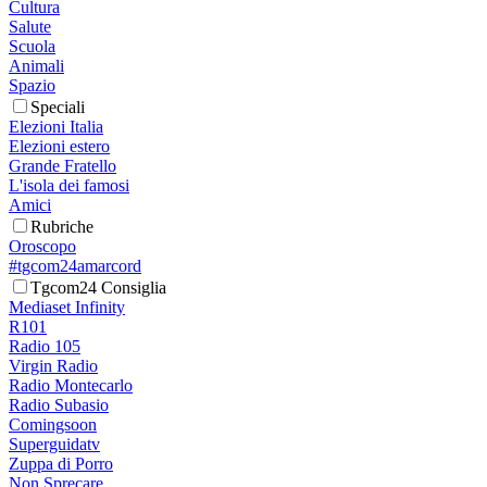
Cultura
Salute
Scuola
Animali
Spazio
Speciali
Elezioni Italia
Elezioni estero
Grande Fratello
L'isola dei famosi
Amici
Rubriche
Oroscopo
#tgcom24amarcord
Tgcom24 Consiglia
Mediaset Infinity
R101
Radio 105
Virgin Radio
Radio Montecarlo
Radio Subasio
Comingsoon
Superguidatv
Zuppa di Porro
Non Sprecare