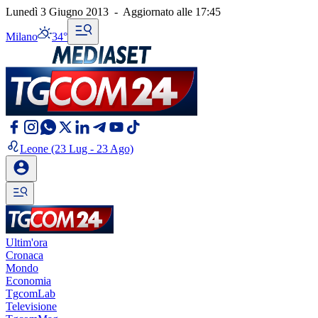
Lunedì 3 Giugno 2013
-
Aggiornato alle
17:45
Milano
34°
Leone
(23 Lug - 23 Ago)
Ultim'ora
Cronaca
Mondo
Economia
TgcomLab
Televisione