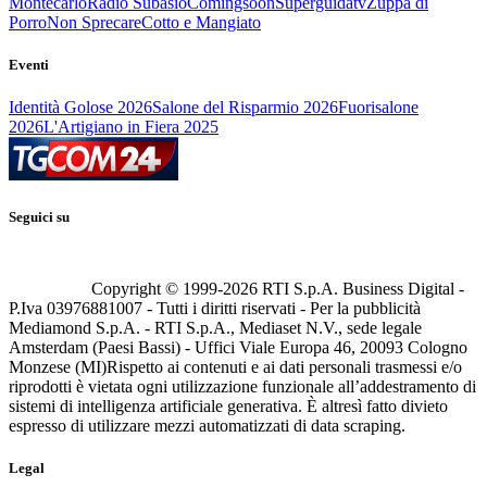
Montecarlo
Radio Subasio
Comingsoon
Superguidatv
Zuppa di
Porro
Non Sprecare
Cotto e Mangiato
Eventi
Identità Golose 2026
Salone del Risparmio 2026
Fuorisalone
2026
L'Artigiano in Fiera 2025
Seguici su
Copyright © 1999-
2026
RTI S.p.A. Business Digital -
P.Iva 03976881007 - Tutti i diritti riservati - Per la pubblicità
Mediamond S.p.A. - RTI S.p.A., Mediaset N.V., sede legale
Amsterdam (Paesi Bassi) - Uffici Viale Europa 46, 20093 Cologno
Monzese (MI)
Rispetto ai contenuti e ai dati personali trasmessi e/o
riprodotti è vietata ogni utilizzazione funzionale all’addestramento di
sistemi di intelligenza artificiale generativa. È altresì fatto divieto
espresso di utilizzare mezzi automatizzati di data scraping.
Legal