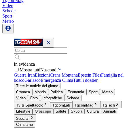
TgcomMag
Video
Schede
Sport
Meteo
In evidenza
Mostra tutti
Nascondi
Guerra Iran
Elezioni
Crans Montana
Epstein Files
Famiglia nel
bosco
Garlasco
Emergenza Clima
Tutti i dossier
Tutte le notizie del giorno
Cronaca
Mondo
Politica
Economia
Sport
Meteo
Video
Foto
Infografiche
Schede
Tv & Spettacolo
TgcomLab
TgcomMag
TgTech
Lifestyle
Oroscopo
Salute
Skuola
Cultura
Animali
Speciali
Chi siamo