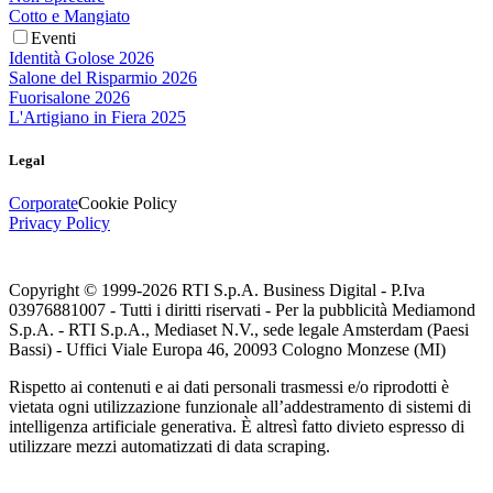
Cotto e Mangiato
Eventi
Identità Golose 2026
Salone del Risparmio 2026
Fuorisalone 2026
L'Artigiano in Fiera 2025
Legal
Corporate
Cookie Policy
Privacy Policy
Copyright © 1999-
2026
RTI S.p.A. Business Digital - P.Iva
03976881007 - Tutti i diritti riservati - Per la pubblicità Mediamond
S.p.A. - RTI S.p.A., Mediaset N.V., sede legale Amsterdam (Paesi
Bassi) - Uffici Viale Europa 46, 20093 Cologno Monzese (MI)
Rispetto ai contenuti e ai dati personali trasmessi e/o riprodotti è
vietata ogni utilizzazione funzionale all’addestramento di sistemi di
intelligenza artificiale generativa. È altresì fatto divieto espresso di
utilizzare mezzi automatizzati di data scraping.