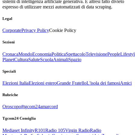
sistemi di intelligenza artificiale generativa. È altresì fatto divieto
espresso di utilizzare mezzi automatizzati di data scraping.
Legal
Corporate
Privacy Policy
Cookie Policy
Sezioni
Cronaca
Mondo
Economia
Politica
Spettacolo
Televisione
People
Lifestyl
Planet
Cultura
Salute
Scuola
Animali
Spazio
Speciali
Elezioni Italia
Elezioni estero
Grande Fratello
L'isola dei famosi
Amici
Rubriche
Oroscopo
#tgcom24amarcord
Tgcom24 Consiglia
Mediaset Infinity
R101
Radio 105
Virgin Radio
Radio