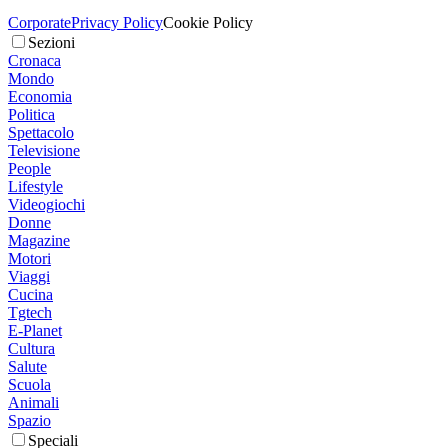
Corporate
Privacy Policy
Cookie Policy
Sezioni
Cronaca
Mondo
Economia
Politica
Spettacolo
Televisione
People
Lifestyle
Videogiochi
Donne
Magazine
Motori
Viaggi
Cucina
Tgtech
E-Planet
Cultura
Salute
Scuola
Animali
Spazio
Speciali