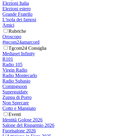
Elezioni Italia
Elezioni estero
Grande Fratello
L'isola dei famosi
Amici
Rubriche
Oroscopo
#tgcom24amarcord
Tgcom24 Consiglia
Mediaset Infinity
R101
Radio 105
Virgin Radio
Radio Montecarlo
Radio Subasio
Comingsoon
Superguidatv
Zuppa di Porro
Non Sprecare
Cotto e Mangiato
Eventi
Identità Golose 2026
Salone del Risparmio 2026
Fuorisalone 2026