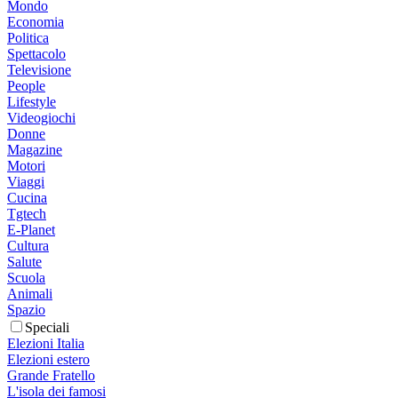
Mondo
Economia
Politica
Spettacolo
Televisione
People
Lifestyle
Videogiochi
Donne
Magazine
Motori
Viaggi
Cucina
Tgtech
E-Planet
Cultura
Salute
Scuola
Animali
Spazio
Speciali
Elezioni Italia
Elezioni estero
Grande Fratello
L'isola dei famosi