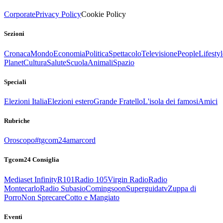
Corporate
Privacy Policy
Cookie Policy
Sezioni
Cronaca
Mondo
Economia
Politica
Spettacolo
Televisione
People
Lifestyl
Planet
Cultura
Salute
Scuola
Animali
Spazio
Speciali
Elezioni Italia
Elezioni estero
Grande Fratello
L'isola dei famosi
Amici
Rubriche
Oroscopo
#tgcom24amarcord
Tgcom24 Consiglia
Mediaset Infinity
R101
Radio 105
Virgin Radio
Radio
Montecarlo
Radio Subasio
Comingsoon
Superguidatv
Zuppa di
Porro
Non Sprecare
Cotto e Mangiato
Eventi