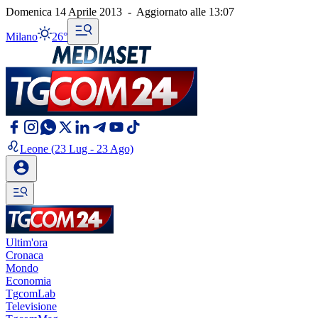
Domenica 14 Aprile 2013
-
Aggiornato alle
13:07
Milano
26°
Leone
(23 Lug - 23 Ago)
Ultim'ora
Cronaca
Mondo
Economia
TgcomLab
Televisione