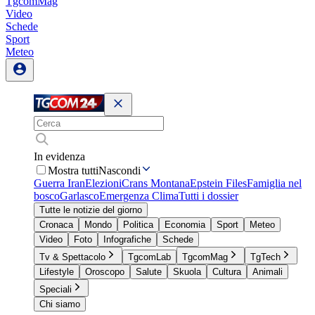
TgcomMag
Video
Schede
Sport
Meteo
In evidenza
Mostra tutti
Nascondi
Guerra Iran
Elezioni
Crans Montana
Epstein Files
Famiglia nel
bosco
Garlasco
Emergenza Clima
Tutti i dossier
Tutte le notizie del giorno
Cronaca
Mondo
Politica
Economia
Sport
Meteo
Video
Foto
Infografiche
Schede
Tv & Spettacolo
TgcomLab
TgcomMag
TgTech
Lifestyle
Oroscopo
Salute
Skuola
Cultura
Animali
Speciali
Chi siamo