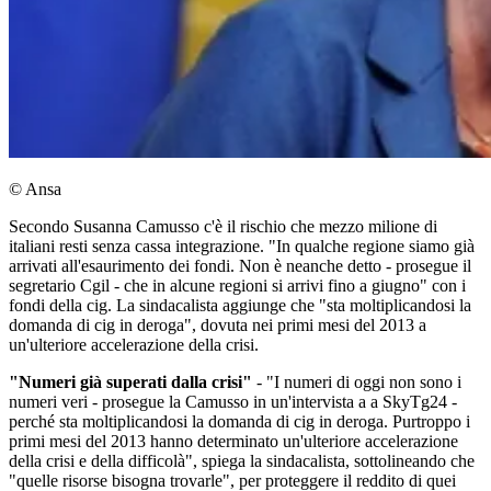
© Ansa
Secondo Susanna Camusso c'è il rischio che mezzo milione di
italiani resti senza cassa integrazione. "In qualche regione siamo già
arrivati all'esaurimento dei fondi. Non è neanche detto - prosegue il
segretario Cgil - che in alcune regioni si arrivi fino a giugno" con i
fondi della cig. La sindacalista aggiunge che "sta moltiplicandosi la
domanda di cig in deroga", dovuta nei primi mesi del 2013 a
un'ulteriore accelerazione della crisi.
"Numeri già superati dalla crisi"
- "I numeri di oggi non sono i
numeri veri - prosegue la Camusso in un'intervista a a SkyTg24 -
perché sta moltiplicandosi la domanda di cig in deroga. Purtroppo i
primi mesi del 2013 hanno determinato un'ulteriore accelerazione
della crisi e della difficolà", spiega la sindacalista, sottolineando che
"quelle risorse bisogna trovarle", per proteggere il reddito di quei