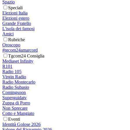
Spazio
Speciali
Elezioni Italia
Elezioni estero
Grande Fratello
L'isola dei famosi
Amici
Rubriche
Oroscopo
#tgcom24amarcord
Tgcom24 Consiglia
Mediaset Infinity
R101
Radio 105
Virgin Radio
Radio Montecarlo
Radio Subasio
Comingsoon
Superguidatv
Zuppa di Porro
Non Sprecare
Cotto e Mangiato
Eventi
Identità Golose 2026
Salone del Risparmio 2026