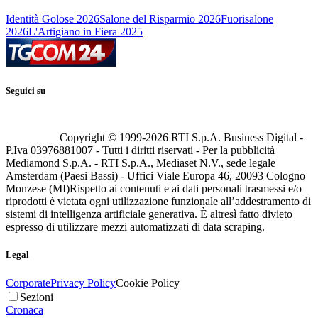
Identità Golose 2026
Salone del Risparmio 2026
Fuorisalone
2026
L'Artigiano in Fiera 2025
Seguici su
Copyright © 1999-
2026
RTI S.p.A. Business Digital -
P.Iva 03976881007 - Tutti i diritti riservati - Per la pubblicità
Mediamond S.p.A. - RTI S.p.A., Mediaset N.V., sede legale
Amsterdam (Paesi Bassi) - Uffici Viale Europa 46, 20093 Cologno
Monzese (MI)
Rispetto ai contenuti e ai dati personali trasmessi e/o
riprodotti è vietata ogni utilizzazione funzionale all’addestramento di
sistemi di intelligenza artificiale generativa. È altresì fatto divieto
espresso di utilizzare mezzi automatizzati di data scraping.
Legal
Corporate
Privacy Policy
Cookie Policy
Sezioni
Cronaca