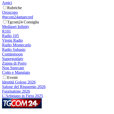
Amici
Rubriche
Oroscopo
#tgcom24amarcord
Tgcom24 Consiglia
Mediaset Infinity
R101
Radio 105
Virgin Radio
Radio Montecarlo
Radio Subasio
Comingsoon
Superguidatv
Zuppa di Porro
Non Sprecare
Cotto e Mangiato
Eventi
Identità Golose 2026
Salone del Risparmio 2026
Fuorisalone 2026
L'Artigiano in Fiera 2025