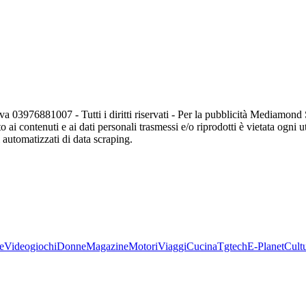
va 03976881007 - Tutti i diritti riservati - Per la pubblicità Mediamon
o ai contenuti e ai dati personali trasmessi e/o riprodotti è vietata ogni 
zi automatizzati di data scraping.
e
Videogiochi
Donne
Magazine
Motori
Viaggi
Cucina
Tgtech
E-Planet
Cult