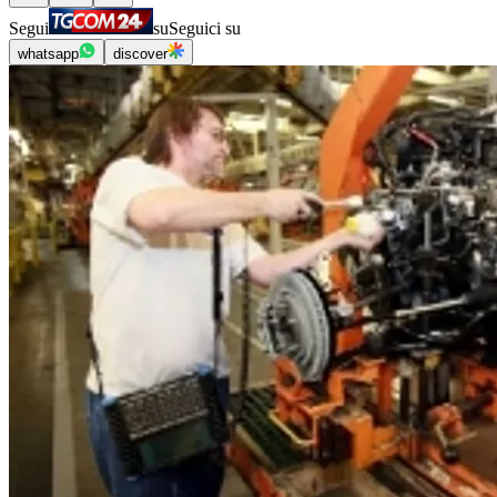
Segui
su
Seguici su
whatsapp
discover