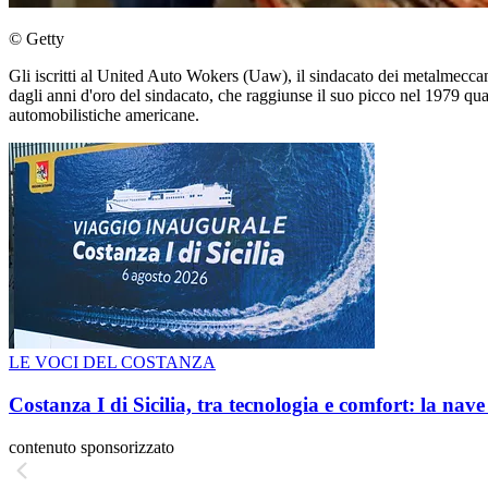
© Getty
Gli iscritti al United Auto Wokers (Uaw), il sindacato dei metalmecca
dagli anni d'oro del sindacato, che raggiunse il suo picco nel 1979 q
automobilistiche americane.
LE VOCI DEL COSTANZA
Costanza I di Sicilia, tra tecnologia e comfort: la nav
contenuto sponsorizzato