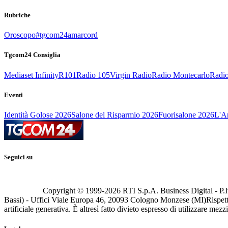
Rubriche
Oroscopo
#tgcom24amarcord
Tgcom24 Consiglia
Mediaset Infinity
R101
Radio 105
Virgin Radio
Radio Montecarlo
Radio
Eventi
Identità Golose 2026
Salone del Risparmio 2026
Fuorisalone 2026
L'Ar
Seguici su
Copyright © 1999-
2026
RTI S.p.A. Business Digital - P.I
Bassi) - Uffici Viale Europa 46, 20093 Cologno Monzese (MI)
Rispett
artificiale generativa. È altresì fatto divieto espresso di utilizzare mez