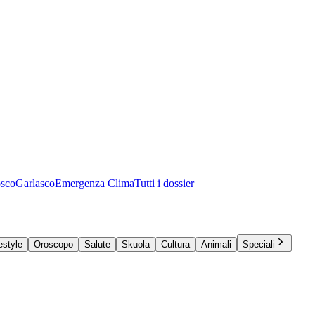
osco
Garlasco
Emergenza Clima
Tutti i dossier
estyle
Oroscopo
Salute
Skuola
Cultura
Animali
Speciali