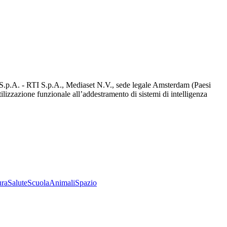
d S.p.A. - RTI S.p.A., Mediaset N.V., sede legale Amsterdam (Paesi
utilizzazione funzionale all’addestramento di sistemi di intelligenza
ura
Salute
Scuola
Animali
Spazio