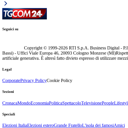
Seguici su
Copyright © 1999-
2026
RTI S.p.A. Business Digital - P.I
Bassi) - Uffici Viale Europa 46, 20093 Cologno Monzese (MI)
Rispett
artificiale generativa. È altresì fatto divieto espresso di utilizzare mez
Legal
Corporate
Privacy Policy
Cookie Policy
Sezioni
Cronaca
Mondo
Economia
Politica
Spettacolo
Televisione
People
Lifestyl
Speciali
Elezioni Italia
Elezioni estero
Grande Fratello
L'isola dei famosi
Amici