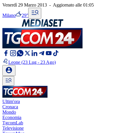
Venerdì 29 Marzo 2013
-
Aggiornato alle
01:05
Milano
29°
Leone
(23 Lug - 23 Ago)
Ultim'ora
Cronaca
Mondo
Economia
TgcomLab
Televisione