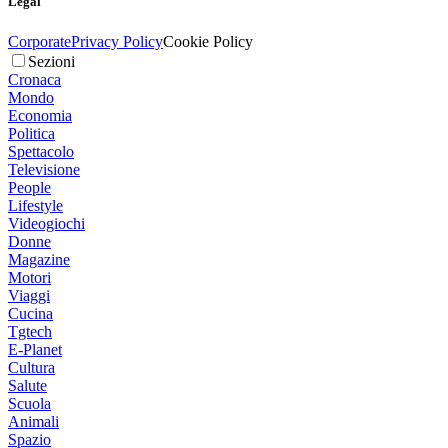
Legal
Corporate
Privacy Policy
Cookie Policy
Sezioni
Cronaca
Mondo
Economia
Politica
Spettacolo
Televisione
People
Lifestyle
Videogiochi
Donne
Magazine
Motori
Viaggi
Cucina
Tgtech
E-Planet
Cultura
Salute
Scuola
Animali
Spazio