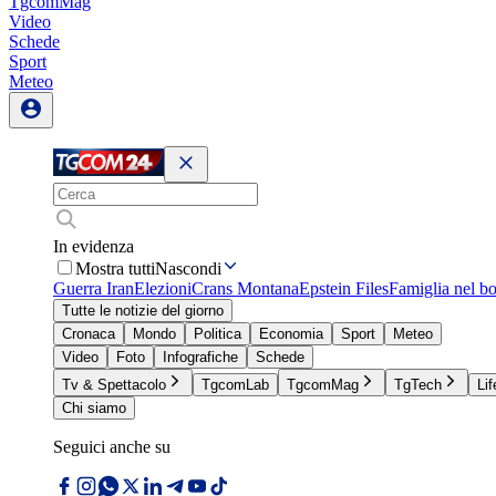
TgcomMag
Video
Schede
Sport
Meteo
In evidenza
Mostra tutti
Nascondi
Guerra Iran
Elezioni
Crans Montana
Epstein Files
Famiglia nel b
Tutte le notizie del giorno
Cronaca
Mondo
Politica
Economia
Sport
Meteo
Video
Foto
Infografiche
Schede
Tv & Spettacolo
TgcomLab
TgcomMag
TgTech
Lif
Chi siamo
Seguici anche su