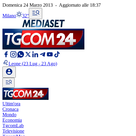
Domenica 24 Marzo 2013
-
Aggiornato alle
18:37
Milano
32°
Leone
(23 Lug - 23 Ago)
Ultim'ora
Cronaca
Mondo
Economia
TgcomLab
Televisione