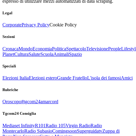
espresso di utilizzare mezzi automatizzati di data scraping.
Legal
Corporate
Privacy Policy
Cookie Policy
Sezioni
Cronaca
Mondo
Economia
Politica
Spettacolo
Televisione
People
Lifestyl
Planet
Cultura
Salute
Scuola
Animali
Spazio
Speciali
Elezioni Italia
Elezioni estero
Grande Fratello
L'isola dei famosi
Amici
Rubriche
Oroscopo
#tgcom24amarcord
Tgcom24 Consiglia
Mediaset Infinity
R101
Radio 105
Virgin Radio
Radio
Montecarlo
Radio Subasio
Comingsoon
Superguidatv
Zuppa di