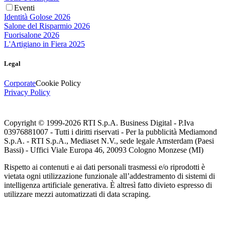
Eventi
Identità Golose 2026
Salone del Risparmio 2026
Fuorisalone 2026
L'Artigiano in Fiera 2025
Legal
Corporate
Cookie Policy
Privacy Policy
Copyright © 1999-
2026
RTI S.p.A. Business Digital - P.Iva
03976881007 - Tutti i diritti riservati - Per la pubblicità Mediamond
S.p.A. - RTI S.p.A., Mediaset N.V., sede legale Amsterdam (Paesi
Bassi) - Uffici Viale Europa 46, 20093 Cologno Monzese (MI)
Rispetto ai contenuti e ai dati personali trasmessi e/o riprodotti è
vietata ogni utilizzazione funzionale all’addestramento di sistemi di
intelligenza artificiale generativa. È altresì fatto divieto espresso di
utilizzare mezzi automatizzati di data scraping.