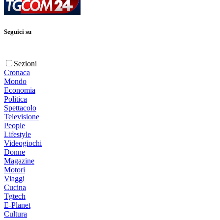
Seguici su
Sezioni
Cronaca
Mondo
Economia
Politica
Spettacolo
Televisione
People
Lifestyle
Videogiochi
Donne
Magazine
Motori
Viaggi
Cucina
Tgtech
E-Planet
Cultura