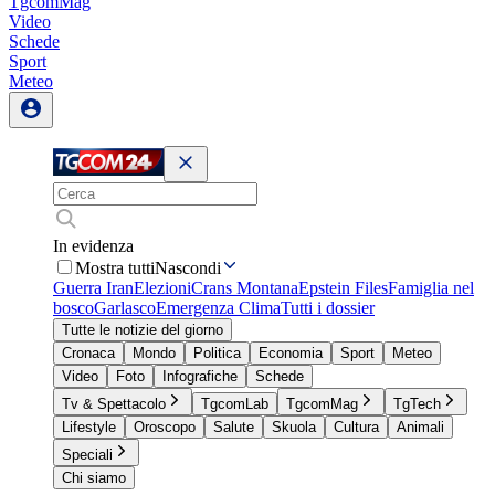
TgcomMag
Video
Schede
Sport
Meteo
In evidenza
Mostra tutti
Nascondi
Guerra Iran
Elezioni
Crans Montana
Epstein Files
Famiglia nel
bosco
Garlasco
Emergenza Clima
Tutti i dossier
Tutte le notizie del giorno
Cronaca
Mondo
Politica
Economia
Sport
Meteo
Video
Foto
Infografiche
Schede
Tv & Spettacolo
TgcomLab
TgcomMag
TgTech
Lifestyle
Oroscopo
Salute
Skuola
Cultura
Animali
Speciali
Chi siamo