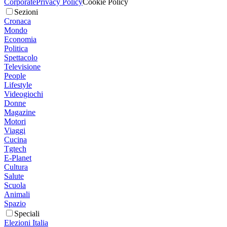
Corporate
Privacy Policy
Cookie Policy
Sezioni
Cronaca
Mondo
Economia
Politica
Spettacolo
Televisione
People
Lifestyle
Videogiochi
Donne
Magazine
Motori
Viaggi
Cucina
Tgtech
E-Planet
Cultura
Salute
Scuola
Animali
Spazio
Speciali
Elezioni Italia