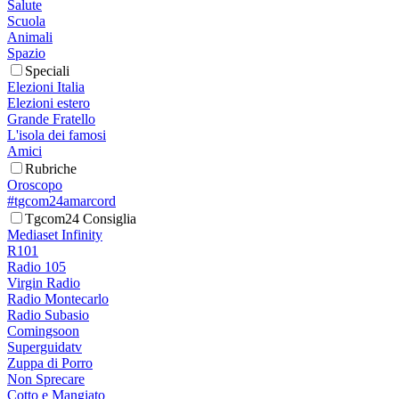
Salute
Scuola
Animali
Spazio
Speciali
Elezioni Italia
Elezioni estero
Grande Fratello
L'isola dei famosi
Amici
Rubriche
Oroscopo
#tgcom24amarcord
Tgcom24 Consiglia
Mediaset Infinity
R101
Radio 105
Virgin Radio
Radio Montecarlo
Radio Subasio
Comingsoon
Superguidatv
Zuppa di Porro
Non Sprecare
Cotto e Mangiato