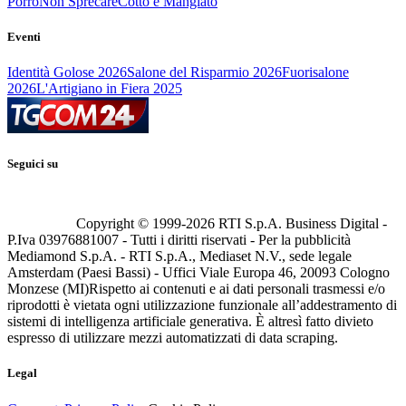
Porro
Non Sprecare
Cotto e Mangiato
Eventi
Identità Golose 2026
Salone del Risparmio 2026
Fuorisalone
2026
L'Artigiano in Fiera 2025
Seguici su
Copyright © 1999-
2026
RTI S.p.A. Business Digital -
P.Iva 03976881007 - Tutti i diritti riservati - Per la pubblicità
Mediamond S.p.A. - RTI S.p.A., Mediaset N.V., sede legale
Amsterdam (Paesi Bassi) - Uffici Viale Europa 46, 20093 Cologno
Monzese (MI)
Rispetto ai contenuti e ai dati personali trasmessi e/o
riprodotti è vietata ogni utilizzazione funzionale all’addestramento di
sistemi di intelligenza artificiale generativa. È altresì fatto divieto
espresso di utilizzare mezzi automatizzati di data scraping.
Legal