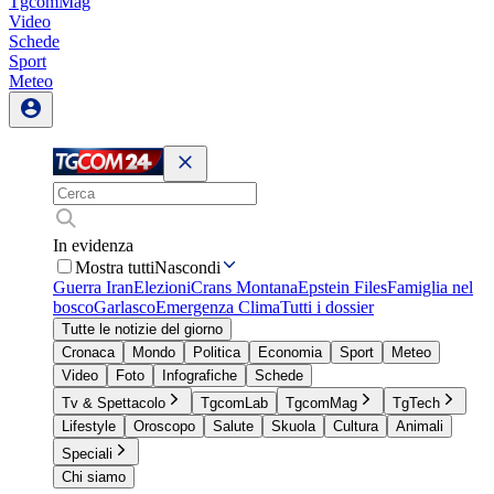
TgcomMag
Video
Schede
Sport
Meteo
In evidenza
Mostra tutti
Nascondi
Guerra Iran
Elezioni
Crans Montana
Epstein Files
Famiglia nel
bosco
Garlasco
Emergenza Clima
Tutti i dossier
Tutte le notizie del giorno
Cronaca
Mondo
Politica
Economia
Sport
Meteo
Video
Foto
Infografiche
Schede
Tv & Spettacolo
TgcomLab
TgcomMag
TgTech
Lifestyle
Oroscopo
Salute
Skuola
Cultura
Animali
Speciali
Chi siamo