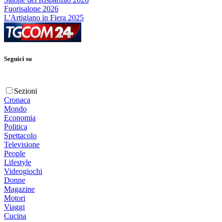
Fuorisalone 2026
L'Artigiano in Fiera 2025
Seguici su
Sezioni
Cronaca
Mondo
Economia
Politica
Spettacolo
Televisione
People
Lifestyle
Videogiochi
Donne
Magazine
Motori
Viaggi
Cucina