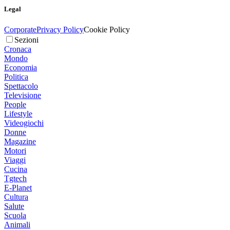
Legal
Corporate
Privacy Policy
Cookie Policy
Sezioni
Cronaca
Mondo
Economia
Politica
Spettacolo
Televisione
People
Lifestyle
Videogiochi
Donne
Magazine
Motori
Viaggi
Cucina
Tgtech
E-Planet
Cultura
Salute
Scuola
Animali