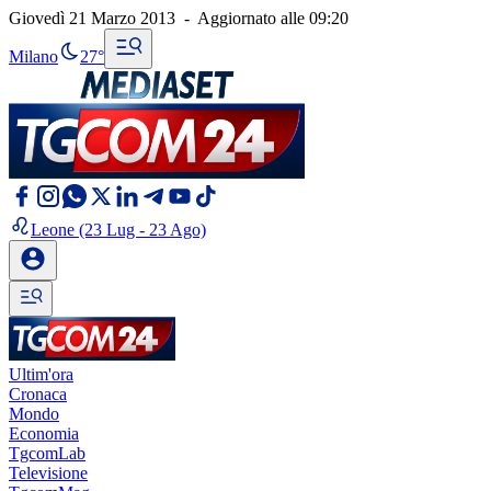
Giovedì 21 Marzo 2013
-
Aggiornato alle
09:20
Milano
27°
Leone
(23 Lug - 23 Ago)
Ultim'ora
Cronaca
Mondo
Economia
TgcomLab
Televisione