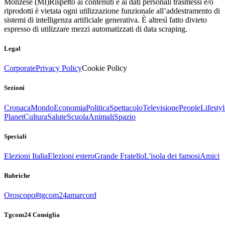
Monzese (MI)
Rispetto ai contenuti e ai dati personali trasmessi e/o
riprodotti è vietata ogni utilizzazione funzionale all’addestramento di
sistemi di intelligenza artificiale generativa. È altresì fatto divieto
espresso di utilizzare mezzi automatizzati di data scraping.
Legal
Corporate
Privacy Policy
Cookie Policy
Sezioni
Cronaca
Mondo
Economia
Politica
Spettacolo
Televisione
People
Lifestyl
Planet
Cultura
Salute
Scuola
Animali
Spazio
Speciali
Elezioni Italia
Elezioni estero
Grande Fratello
L'isola dei famosi
Amici
Rubriche
Oroscopo
#tgcom24amarcord
Tgcom24 Consiglia