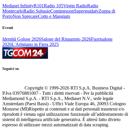
Mediaset Infinity
R101
Radio 105
Virgin Radio
Radio
Montecarlo
Radio Subasio
Comingsoon
Superguidatv
Zuppa di
Porro
Non Sprecare
Cotto e Mangiato
Eventi
Identità Golose 2026
Salone del Risparmio 2026
Fuorisalone
2026
L'Artigiano in Fiera 2025
Seguici su
Copyright © 1999-
2026
RTI S.p.A. Business Digital -
P.Iva 03976881007 - Tutti i diritti riservati - Per la pubblicità
Mediamond S.p.A. - RTI S.p.A., Mediaset N.V., sede legale
Amsterdam (Paesi Bassi) - Uffici Viale Europa 46, 20093 Cologno
Monzese (MI)
Rispetto ai contenuti e ai dati personali trasmessi e/o
riprodotti è vietata ogni utilizzazione funzionale all’addestramento di
sistemi di intelligenza artificiale generativa. È altresì fatto divieto
espresso di utilizzare mezzi automatizzati di data scraping.