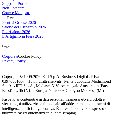
Zuppa di Porro
Non Sprecare
Cotto e Mangiato
Eventi
Identità Golose 2026
Salone del Risparmio 2026
Fuorisalone 2026
L'Artigiano in Fiera 2025
Legal
Corporate
Cookie Policy
Privacy Policy
Copyright © 1999-
2026
RTI S.p.A. Business Digital - P.Iva
03976881007 - Tutti i diritti riservati - Per la pubblicità Mediamond
S.p.A. - RTI S.p.A., Mediaset N.V., sede legale Amsterdam (Paesi
Bassi) - Uffici Viale Europa 46, 20093 Cologno Monzese (MI)
Rispetto ai contenuti e ai dati personali trasmessi e/o riprodotti è
vietata ogni utilizzazione funzionale all’addestramento di sistemi di
intelligenza artificiale generativa. È altresì fatto divieto espresso di
utilizzare mezzi automatizzati di data scraping.