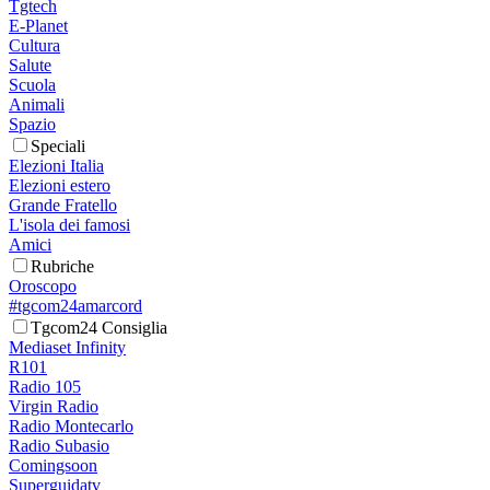
Tgtech
E-Planet
Cultura
Salute
Scuola
Animali
Spazio
Speciali
Elezioni Italia
Elezioni estero
Grande Fratello
L'isola dei famosi
Amici
Rubriche
Oroscopo
#tgcom24amarcord
Tgcom24 Consiglia
Mediaset Infinity
R101
Radio 105
Virgin Radio
Radio Montecarlo
Radio Subasio
Comingsoon
Superguidatv