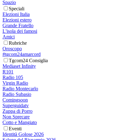
Spazio
Speciali
Elezioni Italia
Elezioni estero
Grande Fratello
L'isola dei famosi
Amici
Rubriche
Oroscopo
#tgcom24amarcord
Tgcom24 Consiglia
Mediaset Infinity
R101
Radio 105
Virgin Radio
Radio Montecarlo
Radio Subasio
Comingsoon
Superguidatv
Zuppa di Porro
Non Sprecare
Cotto e Mangiato
Eventi
Identità Golose 2026
Salone del Risparmio 2026