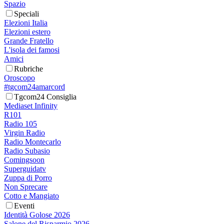
Spazio
Speciali
Elezioni Italia
Elezioni estero
Grande Fratello
L'isola dei famosi
Amici
Rubriche
Oroscopo
#tgcom24amarcord
Tgcom24 Consiglia
Mediaset Infinity
R101
Radio 105
Virgin Radio
Radio Montecarlo
Radio Subasio
Comingsoon
Superguidatv
Zuppa di Porro
Non Sprecare
Cotto e Mangiato
Eventi
Identità Golose 2026
Salone del Risparmio 2026