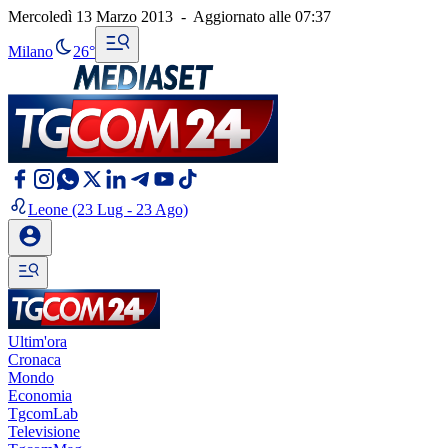
Mercoledì 13 Marzo 2013
-
Aggiornato alle
07:37
Milano
26°
Leone
(23 Lug - 23 Ago)
Ultim'ora
Cronaca
Mondo
Economia
TgcomLab
Televisione