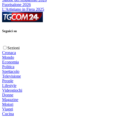
Fuorisalone 2026
L'Artigiano in Fiera 2025
Seguici su
Sezioni
Cronaca
Mondo
Economia
Politica
Spettacolo
Televisione
People
Lifestyle
Videogiochi
Donne
Magazine
Motori
Viaggi
Cucina