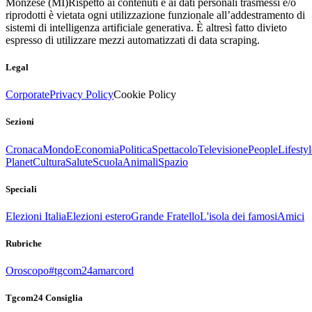
Monzese (MI)
Rispetto ai contenuti e ai dati personali trasmessi e/o
riprodotti è vietata ogni utilizzazione funzionale all’addestramento di
sistemi di intelligenza artificiale generativa. È altresì fatto divieto
espresso di utilizzare mezzi automatizzati di data scraping.
Legal
Corporate
Privacy Policy
Cookie Policy
Sezioni
Cronaca
Mondo
Economia
Politica
Spettacolo
Televisione
People
Lifestyl
Planet
Cultura
Salute
Scuola
Animali
Spazio
Speciali
Elezioni Italia
Elezioni estero
Grande Fratello
L'isola dei famosi
Amici
Rubriche
Oroscopo
#tgcom24amarcord
Tgcom24 Consiglia