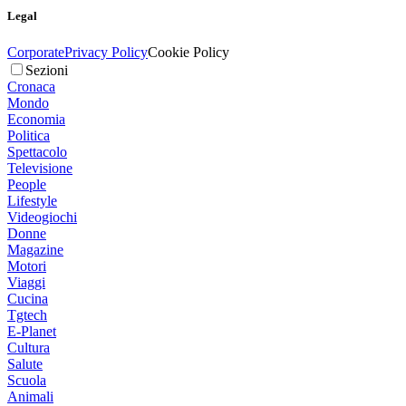
Legal
Corporate
Privacy Policy
Cookie Policy
Sezioni
Cronaca
Mondo
Economia
Politica
Spettacolo
Televisione
People
Lifestyle
Videogiochi
Donne
Magazine
Motori
Viaggi
Cucina
Tgtech
E-Planet
Cultura
Salute
Scuola
Animali