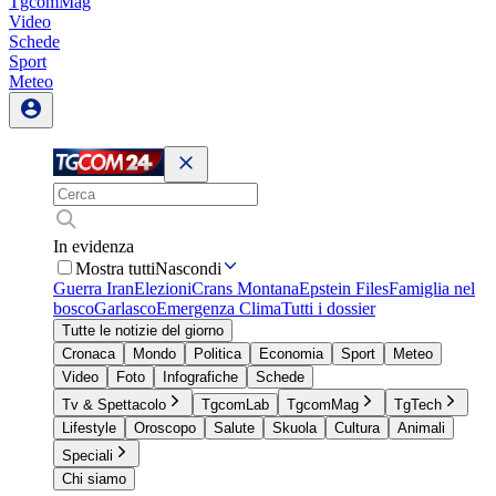
TgcomMag
Video
Schede
Sport
Meteo
In evidenza
Mostra tutti
Nascondi
Guerra Iran
Elezioni
Crans Montana
Epstein Files
Famiglia nel
bosco
Garlasco
Emergenza Clima
Tutti i dossier
Tutte le notizie del giorno
Cronaca
Mondo
Politica
Economia
Sport
Meteo
Video
Foto
Infografiche
Schede
Tv & Spettacolo
TgcomLab
TgcomMag
TgTech
Lifestyle
Oroscopo
Salute
Skuola
Cultura
Animali
Speciali
Chi siamo