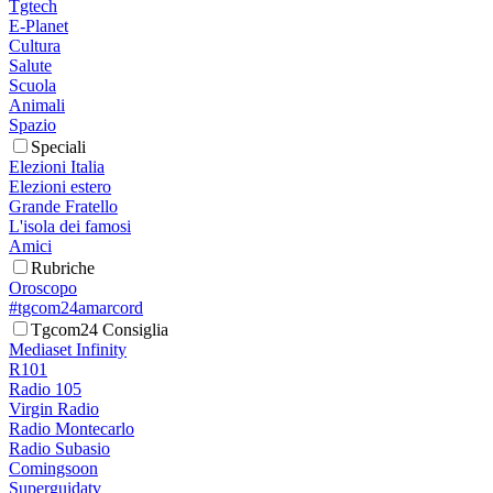
Tgtech
E-Planet
Cultura
Salute
Scuola
Animali
Spazio
Speciali
Elezioni Italia
Elezioni estero
Grande Fratello
L'isola dei famosi
Amici
Rubriche
Oroscopo
#tgcom24amarcord
Tgcom24 Consiglia
Mediaset Infinity
R101
Radio 105
Virgin Radio
Radio Montecarlo
Radio Subasio
Comingsoon
Superguidatv