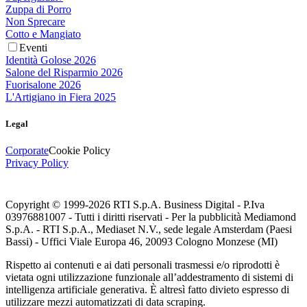
Zuppa di Porro
Non Sprecare
Cotto e Mangiato
Eventi
Identità Golose 2026
Salone del Risparmio 2026
Fuorisalone 2026
L'Artigiano in Fiera 2025
Legal
Corporate
Cookie Policy
Privacy Policy
Copyright © 1999-
2026
RTI S.p.A. Business Digital - P.Iva
03976881007 - Tutti i diritti riservati - Per la pubblicità Mediamond
S.p.A. - RTI S.p.A., Mediaset N.V., sede legale Amsterdam (Paesi
Bassi) - Uffici Viale Europa 46, 20093 Cologno Monzese (MI)
Rispetto ai contenuti e ai dati personali trasmessi e/o riprodotti è
vietata ogni utilizzazione funzionale all’addestramento di sistemi di
intelligenza artificiale generativa. È altresì fatto divieto espresso di
utilizzare mezzi automatizzati di data scraping.