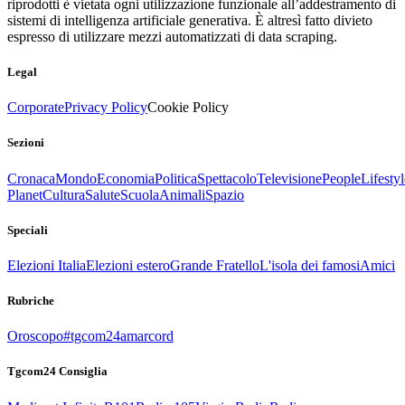
riprodotti è vietata ogni utilizzazione funzionale all’addestramento di
sistemi di intelligenza artificiale generativa. È altresì fatto divieto
espresso di utilizzare mezzi automatizzati di data scraping.
Legal
Corporate
Privacy Policy
Cookie Policy
Sezioni
Cronaca
Mondo
Economia
Politica
Spettacolo
Televisione
People
Lifestyl
Planet
Cultura
Salute
Scuola
Animali
Spazio
Speciali
Elezioni Italia
Elezioni estero
Grande Fratello
L'isola dei famosi
Amici
Rubriche
Oroscopo
#tgcom24amarcord
Tgcom24 Consiglia