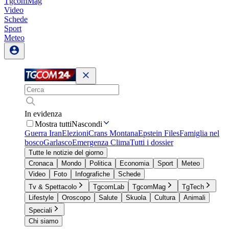
TgcomMag
Video
Schede
Sport
Meteo
In evidenza
Mostra tutti
Nascondi
Guerra Iran
Elezioni
Crans Montana
Epstein Files
Famiglia nel
bosco
Garlasco
Emergenza Clima
Tutti i dossier
Tutte le notizie del giorno
Cronaca
Mondo
Politica
Economia
Sport
Meteo
Video
Foto
Infografiche
Schede
Tv & Spettacolo
TgcomLab
TgcomMag
TgTech
Lifestyle
Oroscopo
Salute
Skuola
Cultura
Animali
Speciali
Chi siamo