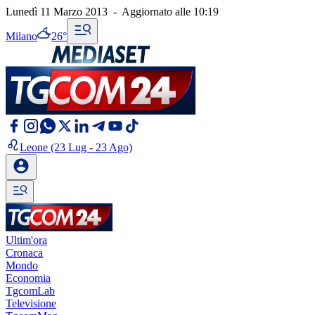
Lunedì 11 Marzo 2013
-
Aggiornato alle
10:19
Milano
26°
Leone
(23 Lug - 23 Ago)
Ultim'ora
Cronaca
Mondo
Economia
TgcomLab
Televisione