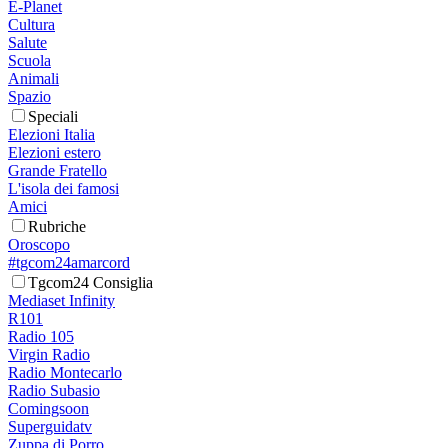
E-Planet
Cultura
Salute
Scuola
Animali
Spazio
Speciali
Elezioni Italia
Elezioni estero
Grande Fratello
L'isola dei famosi
Amici
Rubriche
Oroscopo
#tgcom24amarcord
Tgcom24 Consiglia
Mediaset Infinity
R101
Radio 105
Virgin Radio
Radio Montecarlo
Radio Subasio
Comingsoon
Superguidatv
Zuppa di Porro