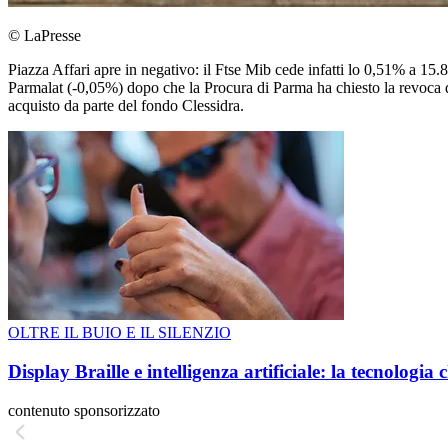
© LaPresse
Piazza Affari apre in negativo: il Ftse Mib cede infatti lo 0,51% a 15
Parmalat (-0,05%) dopo che la Procura di Parma ha chiesto la revoca 
acquisto da parte del fondo Clessidra.
OLTRE IL BUIO E IL SILENZIO
Display Braille e intelligenza artificiale: la tecnologi
contenuto sponsorizzato