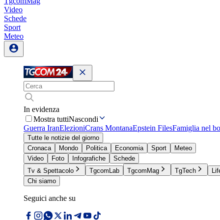
TgcomMag
Video
Schede
Sport
Meteo
In evidenza
Mostra tutti
Nascondi
Guerra Iran
Elezioni
Crans Montana
Epstein Files
Famiglia nel b
Tutte le notizie del giorno
Cronaca
Mondo
Politica
Economia
Sport
Meteo
Video
Foto
Infografiche
Schede
Tv & Spettacolo
TgcomLab
TgcomMag
TgTech
Lif
Chi siamo
Seguici anche su