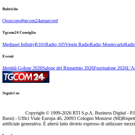
Rubriche
Oroscopo
#tgcom24amarcord
Tgcom24 Consiglia
Mediaset Infinity
R101
Radio 105
Virgin Radio
Radio Montecarlo
Radio
Eventi
Identità Golose 2026
Salone del Risparmio 2026
Fuorisalone 2026
L'Ar
Seguici su
Copyright © 1999-
2026
RTI S.p.A. Business Digital - P.I
Bassi) - Uffici Viale Europa 46, 20093 Cologno Monzese (MI)
Rispett
artificiale generativa. È altresì fatto divieto espresso di utilizzare mez