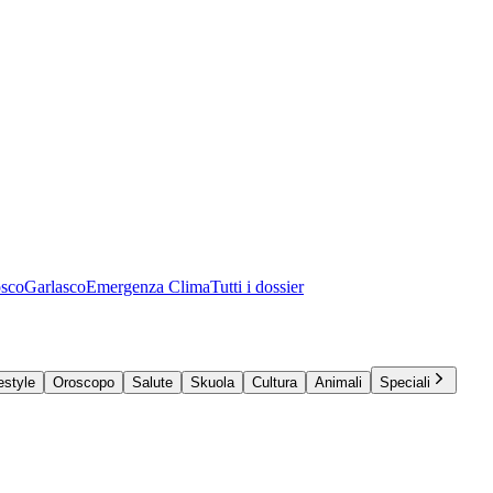
osco
Garlasco
Emergenza Clima
Tutti i dossier
estyle
Oroscopo
Salute
Skuola
Cultura
Animali
Speciali