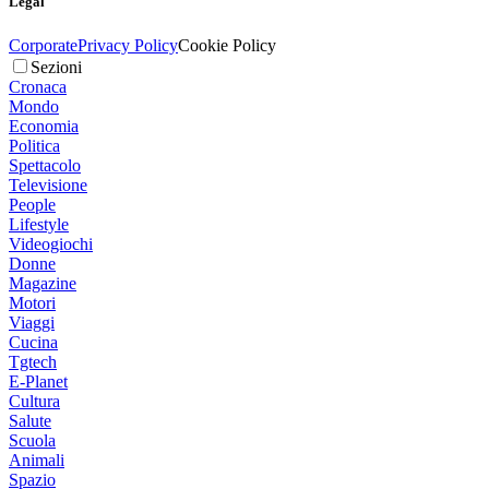
Legal
Corporate
Privacy Policy
Cookie Policy
Sezioni
Cronaca
Mondo
Economia
Politica
Spettacolo
Televisione
People
Lifestyle
Videogiochi
Donne
Magazine
Motori
Viaggi
Cucina
Tgtech
E-Planet
Cultura
Salute
Scuola
Animali
Spazio