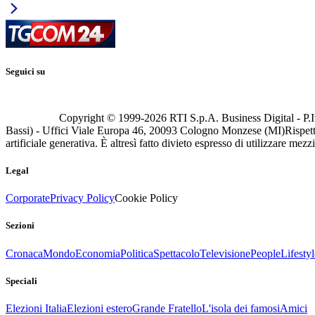
Seguici su
Copyright © 1999-
2026
RTI S.p.A. Business Digital - P.I
Bassi) - Uffici Viale Europa 46, 20093 Cologno Monzese (MI)
Rispett
artificiale generativa. È altresì fatto divieto espresso di utilizzare mez
Legal
Corporate
Privacy Policy
Cookie Policy
Sezioni
Cronaca
Mondo
Economia
Politica
Spettacolo
Televisione
People
Lifestyl
Speciali
Elezioni Italia
Elezioni estero
Grande Fratello
L'isola dei famosi
Amici