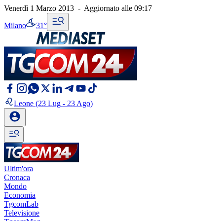
Venerdì 1 Marzo 2013
-
Aggiornato alle
09:17
Milano
31°
Leone
(23 Lug - 23 Ago)
Ultim'ora
Cronaca
Mondo
Economia
TgcomLab
Televisione