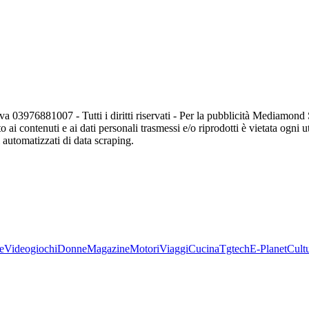
va 03976881007 - Tutti i diritti riservati - Per la pubblicità Mediamon
o ai contenuti e ai dati personali trasmessi e/o riprodotti è vietata ogni 
zi automatizzati di data scraping.
e
Videogiochi
Donne
Magazine
Motori
Viaggi
Cucina
Tgtech
E-Planet
Cult