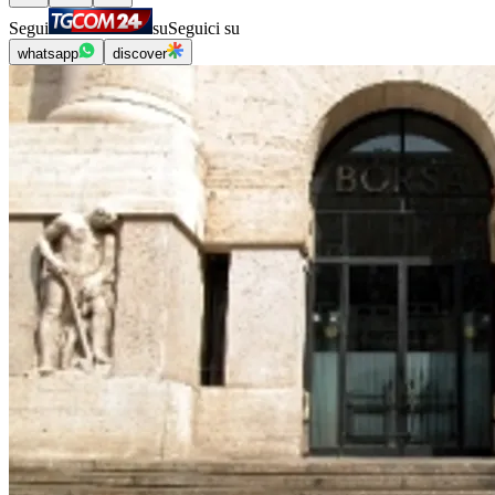
Segui
su
Seguici su
whatsapp
discover