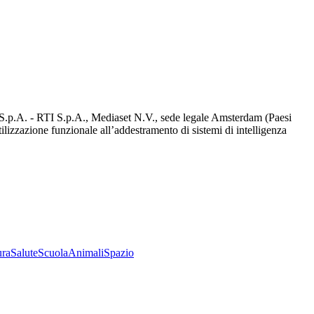
d S.p.A. - RTI S.p.A., Mediaset N.V., sede legale Amsterdam (Paesi
utilizzazione funzionale all’addestramento di sistemi di intelligenza
ura
Salute
Scuola
Animali
Spazio