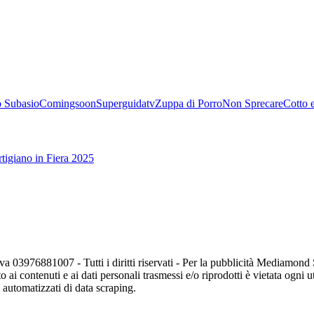
 Subasio
Comingsoon
Superguidatv
Zuppa di Porro
Non Sprecare
Cotto 
tigiano in Fiera 2025
va 03976881007 - Tutti i diritti riservati - Per la pubblicità Mediamon
o ai contenuti e ai dati personali trasmessi e/o riprodotti è vietata ogni 
zi automatizzati di data scraping.