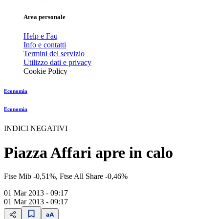
Area personale
Help e Faq
Info e contatti
Termini del servizio
Utilizzo dati e privacy
Cookie Policy
Economia
Economia
INDICI NEGATIVI
Piazza Affari apre in calo
Ftse Mib -0,51%, Ftse All Share -0,46%
01 Mar 2013 - 09:17
01 Mar 2013 - 09:17