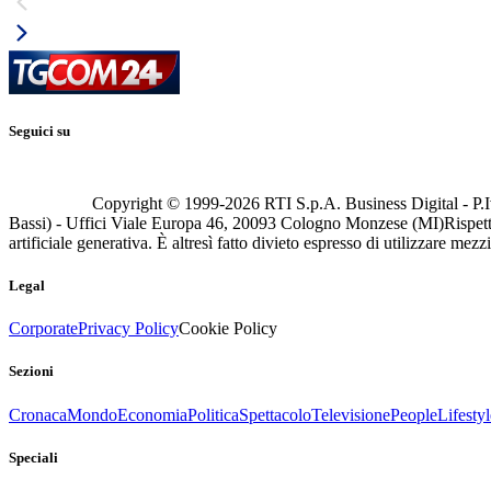
Seguici su
Copyright © 1999-
2026
RTI S.p.A. Business Digital - P.I
Bassi) - Uffici Viale Europa 46, 20093 Cologno Monzese (MI)
Rispett
artificiale generativa. È altresì fatto divieto espresso di utilizzare mez
Legal
Corporate
Privacy Policy
Cookie Policy
Sezioni
Cronaca
Mondo
Economia
Politica
Spettacolo
Televisione
People
Lifestyl
Speciali