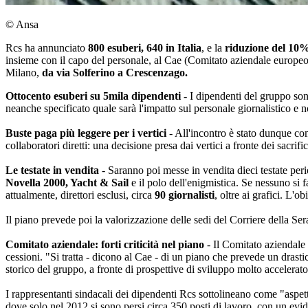
© Ansa
Rcs ha annunciato
800 esuberi, 640 in Italia
, e la
riduzione del 10% 
insieme con il capo del personale, al Cae (Comitato aziendale europe
Milano,
da via Solferino a Crescenzago.
Ottocento esuberi su 5mila dipendenti -
I dipendenti del gruppo son
neanche specificato quale sarà l'impatto sul personale giornalistico e n
Buste paga più leggere per i vertici
- All'incontro è stato dunque co
collaboratori diretti: una decisione presa dai vertici a fronte dei sacrifici
Le testate in vendita
- Saranno poi messe in vendita dieci testate perio
Novella 2000, Yacht & Sail
e il polo dell'enigmistica. Se nessuno si 
attualmente, direttori esclusi, circa
90 giornalisti
, oltre ai grafici. L'
Il piano prevede poi la valorizzazione delle sedi del Corriere della Ser
Comitato aziendale: forti criticità nel piano
- Il Comitato aziendale
cessioni. "Si tratta - dicono al Cae - di un piano che prevede un drasti
storico del gruppo, a fronte di prospettive di sviluppo molto accelerato 
I rappresentanti sindacali dei dipendenti Rcs sottolineano come "aspetti d
dove solo nel 2012 si sono persi circa 350 posti di lavoro, con un evide