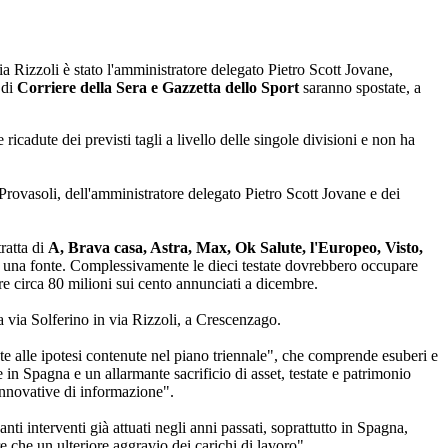
ia Rizzoli è stato l'amministratore delegato Pietro Scott Jovane,
 di
Corriere della Sera e Gazzetta dello Sport
saranno spostate, a
cadute dei previsti tagli a livello delle singole divisioni e non ha
rovasoli, dell'amministratore delegato Pietro Scott Jovane e dei
ratta di
A, Brava casa, Astra, Max, Ok Salute, l'Europeo, Visto,
pere una fonte. Complessivamente le dieci testate dovrebbero occupare
are circa 80 milioni sui cento annunciati a dicembre.
ma via Solferino in via Rizzoli, a Crescenzago.
e alle ipotesi contenute nel piano triennale", che comprende esuberi e
 in Spagna e un allarmante sacrificio di asset, testate e patrimonio
e innovative di informazione".
nti interventi già attuati negli anni passati, soprattutto in Spagna,
e che un ulteriore aggravio dei carichi di lavoro".