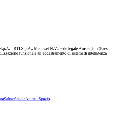
d S.p.A. - RTI S.p.A., Mediaset N.V., sede legale Amsterdam (Paesi
utilizzazione funzionale all’addestramento di sistemi di intelligenza
ura
Salute
Scuola
Animali
Spazio