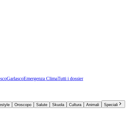
osco
Garlasco
Emergenza Clima
Tutti i dossier
estyle
Oroscopo
Salute
Skuola
Cultura
Animali
Speciali