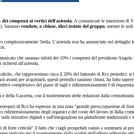
dei compensi ai vertici dell'azienda
. A comunicare le intenzioni di V
o). Saranno
vendute, o chiuse, dieci testate del gruppo
, mentre le sedi
o complessivamente 5mila. L'azienda non ha annunciato nel dettaglio le ri
on.
municato che saranno ridotti del 10% i compensi del presidente Angelo P
 richiesti all'azienda.
diche, che rappresentano circa il 20% del fatturato di Rcs periodici: si t
farà avanti per acquistarli, questi periodici saranno chiusi, ha fatto sa
obiettivo complessivo del piano di tagli e ridimensionamenti è di risparmi
a e della Gazzetta, con il trasferimento delle redazioni dalla centralissi
 europeo di Rcs ha espresso in una nota "grande preoccupazione di front
co ridimensionamento degli organici e del costo del lavoro in Italia come
sulle iniziative digitali e sull'integrazione tra piattaforme tradizionali 
i forte criticità" il fatto che i tagli prospettati vanno a sommarsi ai pesa
nte pericolo per il mantenimento della qualità dell'offerta editoriale oltr