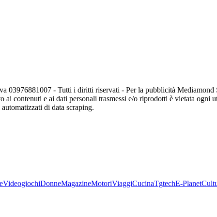
va 03976881007 - Tutti i diritti riservati - Per la pubblicità Mediamon
o ai contenuti e ai dati personali trasmessi e/o riprodotti è vietata ogni 
zi automatizzati di data scraping.
e
Videogiochi
Donne
Magazine
Motori
Viaggi
Cucina
Tgtech
E-Planet
Cult