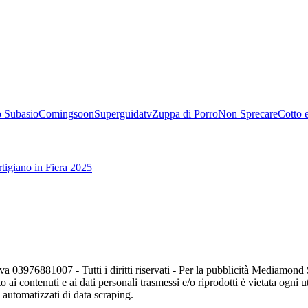
 Subasio
Comingsoon
Superguidatv
Zuppa di Porro
Non Sprecare
Cotto 
tigiano in Fiera 2025
va 03976881007 - Tutti i diritti riservati - Per la pubblicità Mediamon
o ai contenuti e ai dati personali trasmessi e/o riprodotti è vietata ogni 
zi automatizzati di data scraping.