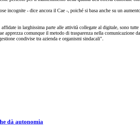
se incognite - dice ancora il Cae -, poiché si basa anche su un aumento d
affidate in larghissima parte alle attività collegate al digitale, sono tutt
Il Cae apprezza comunque il metodo di trasparenza nella comunicazione da p
 gestione condivise tra azienda e organismi sindacali".
a che dà autonomia