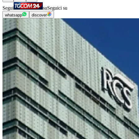
Segui
su
Seguici su
whatsapp
discover