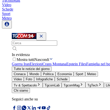
TgcomMag
Video
Schede
Sport
Meteo
In evidenza
Mostra tutti
Nascondi
Guerra Iran
Elezioni
Crans Montana
Epstein Files
Famiglia nel b
Tutte le notizie del giorno
Cronaca
Mondo
Politica
Economia
Sport
Meteo
Video
Foto
Infografiche
Schede
Tv & Spettacolo
TgcomLab
TgcomMag
TgTech
Lif
Chi siamo
Seguici anche su