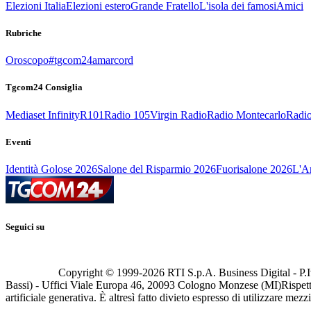
Elezioni Italia
Elezioni estero
Grande Fratello
L'isola dei famosi
Amici
Rubriche
Oroscopo
#tgcom24amarcord
Tgcom24 Consiglia
Mediaset Infinity
R101
Radio 105
Virgin Radio
Radio Montecarlo
Radio
Eventi
Identità Golose 2026
Salone del Risparmio 2026
Fuorisalone 2026
L'Ar
Seguici su
Copyright © 1999-
2026
RTI S.p.A. Business Digital - P.I
Bassi) - Uffici Viale Europa 46, 20093 Cologno Monzese (MI)
Rispett
artificiale generativa. È altresì fatto divieto espresso di utilizzare mez