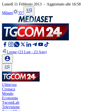
Lunedì 11 Febbraio 2013
-
Aggiornato alle
16:58
Milano
35°
Leone
(23 Lug - 23 Ago)
Ultim'ora
Cronaca
Mondo
Economia
TgcomLab
Televisione