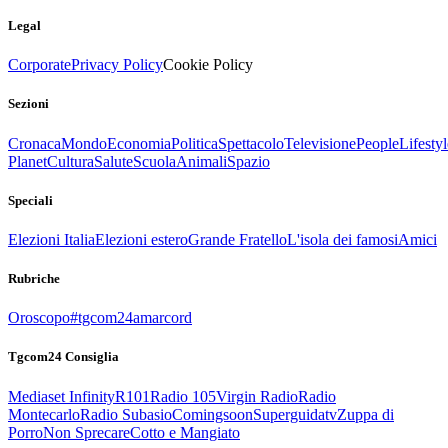
Legal
Corporate
Privacy Policy
Cookie Policy
Sezioni
Cronaca
Mondo
Economia
Politica
Spettacolo
Televisione
People
Lifestyl
Planet
Cultura
Salute
Scuola
Animali
Spazio
Speciali
Elezioni Italia
Elezioni estero
Grande Fratello
L'isola dei famosi
Amici
Rubriche
Oroscopo
#tgcom24amarcord
Tgcom24 Consiglia
Mediaset Infinity
R101
Radio 105
Virgin Radio
Radio
Montecarlo
Radio Subasio
Comingsoon
Superguidatv
Zuppa di
Porro
Non Sprecare
Cotto e Mangiato