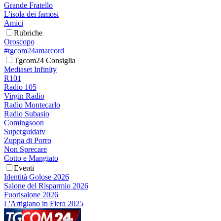
Grande Fratello
L'isola dei famosi
Amici
Rubriche
Oroscopo
#tgcom24amarcord
Tgcom24 Consiglia
Mediaset Infinity
R101
Radio 105
Virgin Radio
Radio Montecarlo
Radio Subasio
Comingsoon
Superguidatv
Zuppa di Porro
Non Sprecare
Cotto e Mangiato
Eventi
Identità Golose 2026
Salone del Risparmio 2026
Fuorisalone 2026
L'Artigiano in Fiera 2025