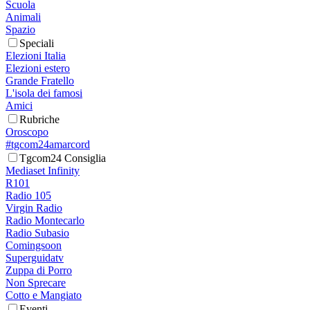
Scuola
Animali
Spazio
Speciali
Elezioni Italia
Elezioni estero
Grande Fratello
L'isola dei famosi
Amici
Rubriche
Oroscopo
#tgcom24amarcord
Tgcom24 Consiglia
Mediaset Infinity
R101
Radio 105
Virgin Radio
Radio Montecarlo
Radio Subasio
Comingsoon
Superguidatv
Zuppa di Porro
Non Sprecare
Cotto e Mangiato
Eventi