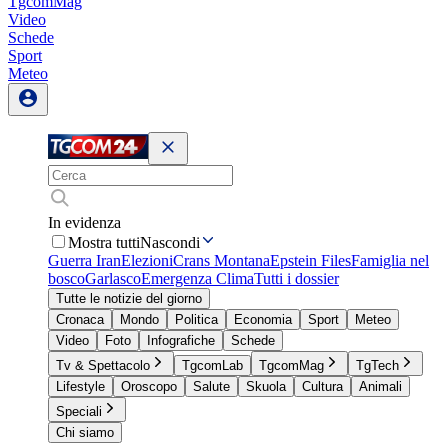
TgcomMag
Video
Schede
Sport
Meteo
In evidenza
Mostra tutti
Nascondi
Guerra Iran
Elezioni
Crans Montana
Epstein Files
Famiglia nel
bosco
Garlasco
Emergenza Clima
Tutti i dossier
Tutte le notizie del giorno
Cronaca
Mondo
Politica
Economia
Sport
Meteo
Video
Foto
Infografiche
Schede
Tv & Spettacolo
TgcomLab
TgcomMag
TgTech
Lifestyle
Oroscopo
Salute
Skuola
Cultura
Animali
Speciali
Chi siamo