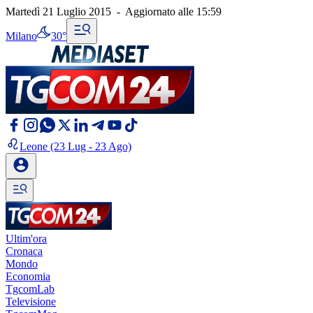
Martedì 21 Luglio 2015
-
Aggiornato alle
15:59
Milano
30°
Leone
(23 Lug - 23 Ago)
Ultim'ora
Cronaca
Mondo
Economia
TgcomLab
Televisione