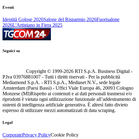
Eventi
Identità Golose 2026
Salone del Risparmio 2026
Fuorisalone
2026
L'Artigiano in Fiera 2025
Seguici su
Copyright © 1999-
2026
RTI S.p.A. Business Digital -
P.Iva 03976881007 - Tutti i diritti riservati - Per la pubblicità
Mediamond S.p.A. - RTI S.p.A., Mediaset N.V., sede legale
Amsterdam (Paesi Bassi) - Uffici Viale Europa 46, 20093 Cologno
Monzese (MI)
Rispetto ai contenuti e ai dati personali trasmessi e/o
riprodotti è vietata ogni utilizzazione funzionale all’addestramento di
sistemi di intelligenza artificiale generativa. È altresì fatto divieto
espresso di utilizzare mezzi automatizzati di data scraping.
Legal
Corporate
Privacy Policy
Cookie Policy