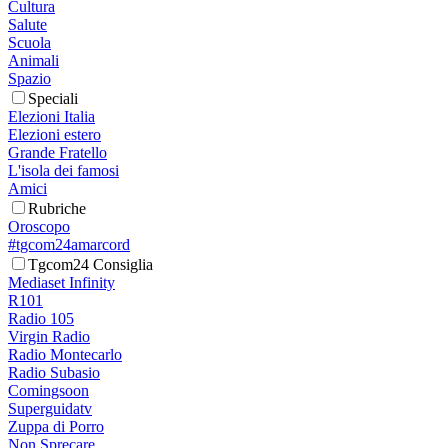
Cultura
Salute
Scuola
Animali
Spazio
Speciali
Elezioni Italia
Elezioni estero
Grande Fratello
L'isola dei famosi
Amici
Rubriche
Oroscopo
#tgcom24amarcord
Tgcom24 Consiglia
Mediaset Infinity
R101
Radio 105
Virgin Radio
Radio Montecarlo
Radio Subasio
Comingsoon
Superguidatv
Zuppa di Porro
Non Sprecare