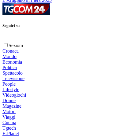
L'Artigiano in Fiera 2025
Seguici su
Sezioni
Cronaca
Mondo
Economia
Politica
Spettacolo
Televisione
People
Lifestyle
Videogiochi
Donne
Magazine
Motori
Viaggi
Cucina
Tgtech
E-Planet