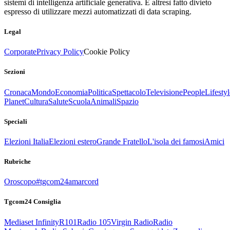
sistemi di intelligenza artificiale generativa. È altresì fatto divieto
espresso di utilizzare mezzi automatizzati di data scraping.
Legal
Corporate
Privacy Policy
Cookie Policy
Sezioni
Cronaca
Mondo
Economia
Politica
Spettacolo
Televisione
People
Lifestyl
Planet
Cultura
Salute
Scuola
Animali
Spazio
Speciali
Elezioni Italia
Elezioni estero
Grande Fratello
L'isola dei famosi
Amici
Rubriche
Oroscopo
#tgcom24amarcord
Tgcom24 Consiglia
Mediaset Infinity
R101
Radio 105
Virgin Radio
Radio