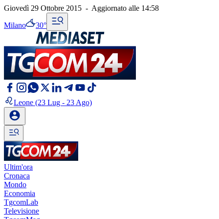
Giovedì 29 Ottobre 2015
-
Aggiornato alle
14:58
Milano
30°
Leone
(23 Lug - 23 Ago)
Ultim'ora
Cronaca
Mondo
Economia
TgcomLab
Televisione