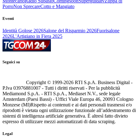
Montecarlo
Radio Subasio
Comingsoon
Superguidatv
Zuppa di
Porro
Non Sprecare
Cotto e Mangiato
Eventi
Identità Golose 2026
Salone del Risparmio 2026
Fuorisalone
2026
L'Artigiano in Fiera 2025
Seguici su
Copyright © 1999-
2026
RTI S.p.A. Business Digital -
P.Iva 03976881007 - Tutti i diritti riservati - Per la pubblicità
Mediamond S.p.A. - RTI S.p.A., Mediaset N.V., sede legale
Amsterdam (Paesi Bassi) - Uffici Viale Europa 46, 20093 Cologno
Monzese (MI)
Rispetto ai contenuti e ai dati personali trasmessi e/o
riprodotti è vietata ogni utilizzazione funzionale all’addestramento di
sistemi di intelligenza artificiale generativa. È altresì fatto divieto
espresso di utilizzare mezzi automatizzati di data scraping.
Legal