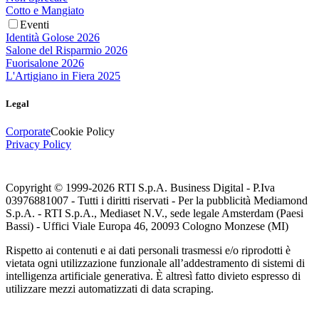
Cotto e Mangiato
Eventi
Identità Golose 2026
Salone del Risparmio 2026
Fuorisalone 2026
L'Artigiano in Fiera 2025
Legal
Corporate
Cookie Policy
Privacy Policy
Copyright © 1999-
2026
RTI S.p.A. Business Digital - P.Iva
03976881007 - Tutti i diritti riservati - Per la pubblicità Mediamond
S.p.A. - RTI S.p.A., Mediaset N.V., sede legale Amsterdam (Paesi
Bassi) - Uffici Viale Europa 46, 20093 Cologno Monzese (MI)
Rispetto ai contenuti e ai dati personali trasmessi e/o riprodotti è
vietata ogni utilizzazione funzionale all’addestramento di sistemi di
intelligenza artificiale generativa. È altresì fatto divieto espresso di
utilizzare mezzi automatizzati di data scraping.