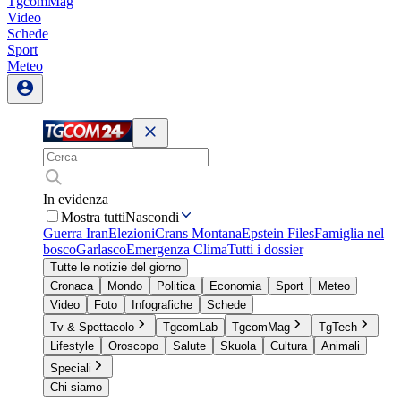
TgcomMag
Video
Schede
Sport
Meteo
In evidenza
Mostra tutti
Nascondi
Guerra Iran
Elezioni
Crans Montana
Epstein Files
Famiglia nel
bosco
Garlasco
Emergenza Clima
Tutti i dossier
Tutte le notizie del giorno
Cronaca
Mondo
Politica
Economia
Sport
Meteo
Video
Foto
Infografiche
Schede
Tv & Spettacolo
TgcomLab
TgcomMag
TgTech
Lifestyle
Oroscopo
Salute
Skuola
Cultura
Animali
Speciali
Chi siamo