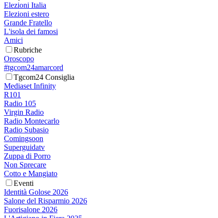
Elezioni Italia
Elezioni estero
Grande Fratello
L'isola dei famosi
Amici
Rubriche
Oroscopo
#tgcom24amarcord
Tgcom24 Consiglia
Mediaset Infinity
R101
Radio 105
Virgin Radio
Radio Montecarlo
Radio Subasio
Comingsoon
Superguidatv
Zuppa di Porro
Non Sprecare
Cotto e Mangiato
Eventi
Identità Golose 2026
Salone del Risparmio 2026
Fuorisalone 2026