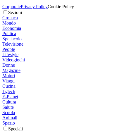
Corporate
Privacy Policy
Cookie Policy
Sezioni
Cronaca
Mondo
Economia
Politica
Spettacolo
Televisione
People
Lifestyle
Videogiochi
Donne
Magazine
Motori
Viaggi
Cucina
Tgtech
E-Planet
Cultura
Salute
Scuola
Animali
Spazio
Speciali