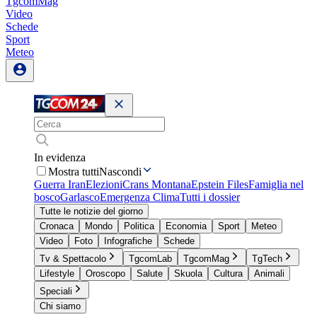
TgcomMag
Video
Schede
Sport
Meteo
In evidenza
Mostra tutti
Nascondi
Guerra Iran
Elezioni
Crans Montana
Epstein Files
Famiglia nel
bosco
Garlasco
Emergenza Clima
Tutti i dossier
Tutte le notizie del giorno
Cronaca
Mondo
Politica
Economia
Sport
Meteo
Video
Foto
Infografiche
Schede
Tv & Spettacolo
TgcomLab
TgcomMag
TgTech
Lifestyle
Oroscopo
Salute
Skuola
Cultura
Animali
Speciali
Chi siamo