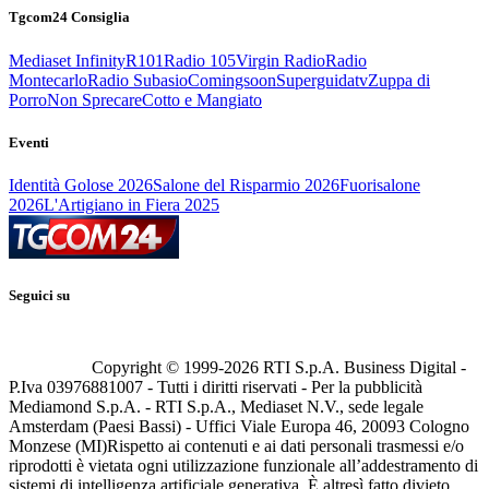
Tgcom24 Consiglia
Mediaset Infinity
R101
Radio 105
Virgin Radio
Radio
Montecarlo
Radio Subasio
Comingsoon
Superguidatv
Zuppa di
Porro
Non Sprecare
Cotto e Mangiato
Eventi
Identità Golose 2026
Salone del Risparmio 2026
Fuorisalone
2026
L'Artigiano in Fiera 2025
Seguici su
Copyright © 1999-
2026
RTI S.p.A. Business Digital -
P.Iva 03976881007 - Tutti i diritti riservati - Per la pubblicità
Mediamond S.p.A. - RTI S.p.A., Mediaset N.V., sede legale
Amsterdam (Paesi Bassi) - Uffici Viale Europa 46, 20093 Cologno
Monzese (MI)
Rispetto ai contenuti e ai dati personali trasmessi e/o
riprodotti è vietata ogni utilizzazione funzionale all’addestramento di
sistemi di intelligenza artificiale generativa. È altresì fatto divieto