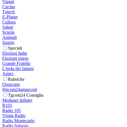
Viaggi
Cucina
Tgtech
E-Planet
Cultura
Salute
Scuola
Animali
Spazio
Speciali
Elezioni Italia
Elezioni estero
Grande Fratello
L'isola dei famosi
Amici
Rubriche
Oroscopo
#tgcom24amarcord
Tgcom24 Consiglia
Mediaset Infinity
R101
Radio 105
Virgin Radio
Radio Montecarlo
Radio Subasio