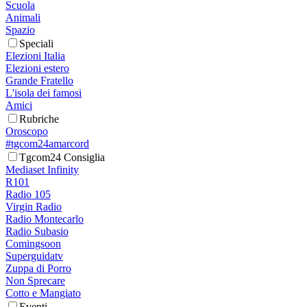
Scuola
Animali
Spazio
Speciali
Elezioni Italia
Elezioni estero
Grande Fratello
L'isola dei famosi
Amici
Rubriche
Oroscopo
#tgcom24amarcord
Tgcom24 Consiglia
Mediaset Infinity
R101
Radio 105
Virgin Radio
Radio Montecarlo
Radio Subasio
Comingsoon
Superguidatv
Zuppa di Porro
Non Sprecare
Cotto e Mangiato
Eventi