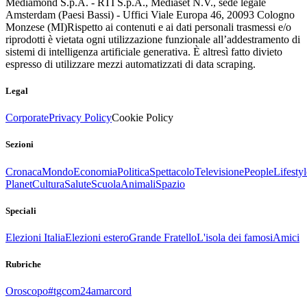
Mediamond S.p.A. - RTI S.p.A., Mediaset N.V., sede legale
Amsterdam (Paesi Bassi) - Uffici Viale Europa 46, 20093 Cologno
Monzese (MI)
Rispetto ai contenuti e ai dati personali trasmessi e/o
riprodotti è vietata ogni utilizzazione funzionale all’addestramento di
sistemi di intelligenza artificiale generativa. È altresì fatto divieto
espresso di utilizzare mezzi automatizzati di data scraping.
Legal
Corporate
Privacy Policy
Cookie Policy
Sezioni
Cronaca
Mondo
Economia
Politica
Spettacolo
Televisione
People
Lifestyl
Planet
Cultura
Salute
Scuola
Animali
Spazio
Speciali
Elezioni Italia
Elezioni estero
Grande Fratello
L'isola dei famosi
Amici
Rubriche
Oroscopo
#tgcom24amarcord