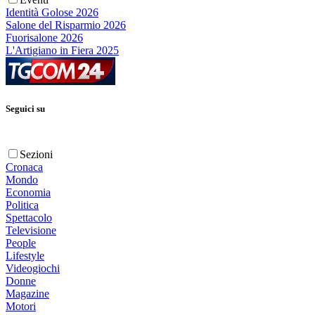
Identità Golose 2026
Salone del Risparmio 2026
Fuorisalone 2026
L'Artigiano in Fiera 2025
Seguici su
Sezioni
Cronaca
Mondo
Economia
Politica
Spettacolo
Televisione
People
Lifestyle
Videogiochi
Donne
Magazine
Motori