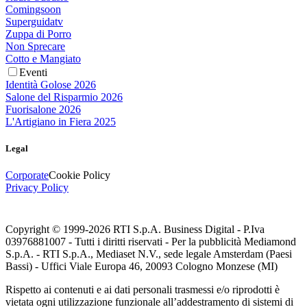
Comingsoon
Superguidatv
Zuppa di Porro
Non Sprecare
Cotto e Mangiato
Eventi
Identità Golose 2026
Salone del Risparmio 2026
Fuorisalone 2026
L'Artigiano in Fiera 2025
Legal
Corporate
Cookie Policy
Privacy Policy
Copyright © 1999-
2026
RTI S.p.A. Business Digital - P.Iva
03976881007 - Tutti i diritti riservati - Per la pubblicità Mediamond
S.p.A. - RTI S.p.A., Mediaset N.V., sede legale Amsterdam (Paesi
Bassi) - Uffici Viale Europa 46, 20093 Cologno Monzese (MI)
Rispetto ai contenuti e ai dati personali trasmessi e/o riprodotti è
vietata ogni utilizzazione funzionale all’addestramento di sistemi di