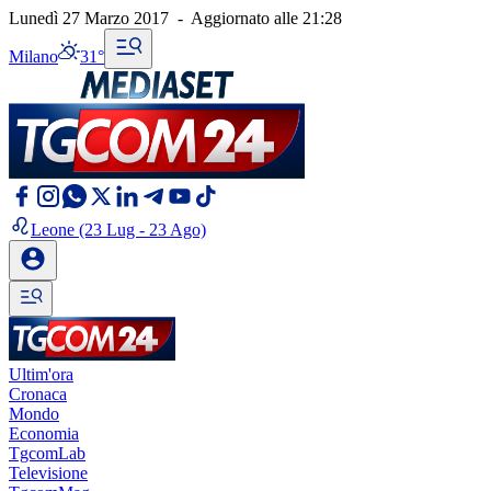
Lunedì 27 Marzo 2017
-
Aggiornato alle
21:28
Milano
31°
Leone
(23 Lug - 23 Ago)
Ultim'ora
Cronaca
Mondo
Economia
TgcomLab
Televisione