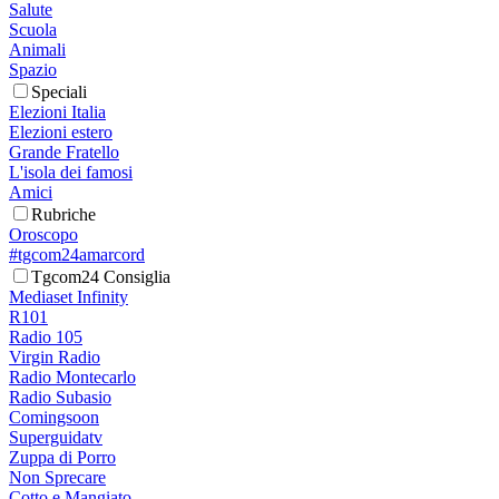
Salute
Scuola
Animali
Spazio
Speciali
Elezioni Italia
Elezioni estero
Grande Fratello
L'isola dei famosi
Amici
Rubriche
Oroscopo
#tgcom24amarcord
Tgcom24 Consiglia
Mediaset Infinity
R101
Radio 105
Virgin Radio
Radio Montecarlo
Radio Subasio
Comingsoon
Superguidatv
Zuppa di Porro
Non Sprecare
Cotto e Mangiato