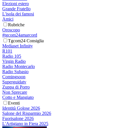
Elezioni estero
Grande Fratello
L'isola dei famosi
Amici
Rubriche
Oroscopo
#tgcom24amarcord
Tgcom24 Consiglia
Mediaset Infinity
R101
Radio 105
Virgin Radio
Radio Montecarlo
Radio Subasio
Comingsoon
Superguidatv
Zuppa di Porro
Non Sprecare
Cotto e Mangiato
Eventi
Identità Golose 2026
Salone del Risparmio 2026
Fuorisalone 2026
L'Artigiano in Fiera 2025