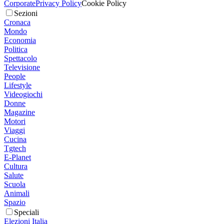
Corporate
Privacy Policy
Cookie Policy
Sezioni
Cronaca
Mondo
Economia
Politica
Spettacolo
Televisione
People
Lifestyle
Videogiochi
Donne
Magazine
Motori
Viaggi
Cucina
Tgtech
E-Planet
Cultura
Salute
Scuola
Animali
Spazio
Speciali
Elezioni Italia