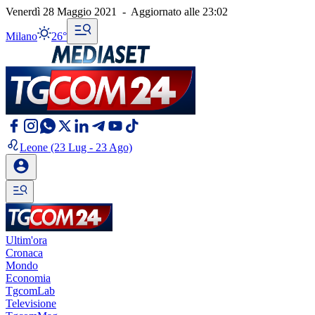
Venerdì 28 Maggio 2021
-
Aggiornato alle
23:02
Milano
26°
Leone
(23 Lug - 23 Ago)
Ultim'ora
Cronaca
Mondo
Economia
TgcomLab
Televisione