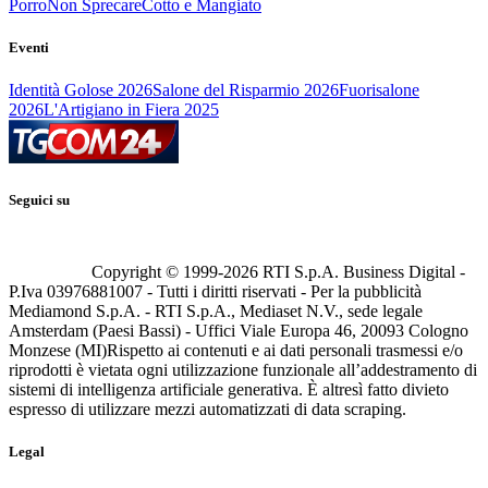
Porro
Non Sprecare
Cotto e Mangiato
Eventi
Identità Golose 2026
Salone del Risparmio 2026
Fuorisalone
2026
L'Artigiano in Fiera 2025
Seguici su
Copyright © 1999-
2026
RTI S.p.A. Business Digital -
P.Iva 03976881007 - Tutti i diritti riservati - Per la pubblicità
Mediamond S.p.A. - RTI S.p.A., Mediaset N.V., sede legale
Amsterdam (Paesi Bassi) - Uffici Viale Europa 46, 20093 Cologno
Monzese (MI)
Rispetto ai contenuti e ai dati personali trasmessi e/o
riprodotti è vietata ogni utilizzazione funzionale all’addestramento di
sistemi di intelligenza artificiale generativa. È altresì fatto divieto
espresso di utilizzare mezzi automatizzati di data scraping.
Legal