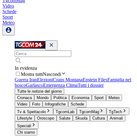
TgcomMag
Video
Schede
Sport
Meteo
In evidenza
Mostra tutti
Nascondi
Guerra Iran
Elezioni
Crans Montana
Epstein Files
Famiglia nel
bosco
Garlasco
Emergenza Clima
Tutti i dossier
Tutte le notizie del giorno
Cronaca
Mondo
Politica
Economia
Sport
Meteo
Video
Foto
Infografiche
Schede
Tv & Spettacolo
TgcomLab
TgcomMag
TgTech
Lifestyle
Oroscopo
Salute
Skuola
Cultura
Animali
Speciali
Chi siamo