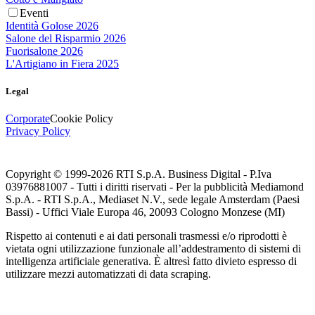
Eventi
Identità Golose 2026
Salone del Risparmio 2026
Fuorisalone 2026
L'Artigiano in Fiera 2025
Legal
Corporate
Cookie Policy
Privacy Policy
Copyright © 1999-
2026
RTI S.p.A. Business Digital - P.Iva
03976881007 - Tutti i diritti riservati - Per la pubblicità Mediamond
S.p.A. - RTI S.p.A., Mediaset N.V., sede legale Amsterdam (Paesi
Bassi) - Uffici Viale Europa 46, 20093 Cologno Monzese (MI)
Rispetto ai contenuti e ai dati personali trasmessi e/o riprodotti è
vietata ogni utilizzazione funzionale all’addestramento di sistemi di
intelligenza artificiale generativa. È altresì fatto divieto espresso di
utilizzare mezzi automatizzati di data scraping.