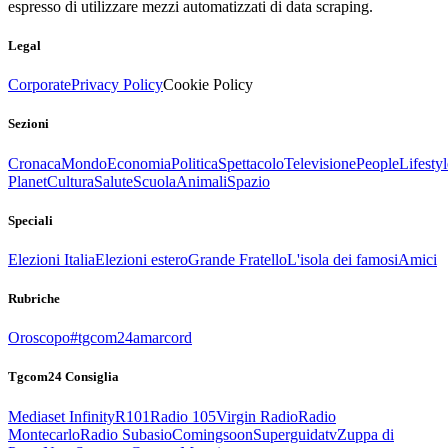
espresso di utilizzare mezzi automatizzati di data scraping.
Legal
Corporate
Privacy Policy
Cookie Policy
Sezioni
Cronaca
Mondo
Economia
Politica
Spettacolo
Televisione
People
Lifestyl
Planet
Cultura
Salute
Scuola
Animali
Spazio
Speciali
Elezioni Italia
Elezioni estero
Grande Fratello
L'isola dei famosi
Amici
Rubriche
Oroscopo
#tgcom24amarcord
Tgcom24 Consiglia
Mediaset Infinity
R101
Radio 105
Virgin Radio
Radio
Montecarlo
Radio Subasio
Comingsoon
Superguidatv
Zuppa di