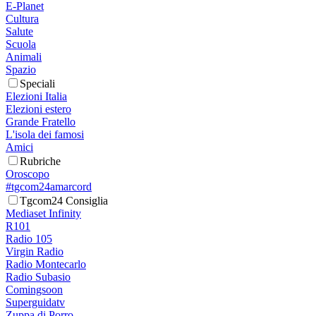
E-Planet
Cultura
Salute
Scuola
Animali
Spazio
Speciali
Elezioni Italia
Elezioni estero
Grande Fratello
L'isola dei famosi
Amici
Rubriche
Oroscopo
#tgcom24amarcord
Tgcom24 Consiglia
Mediaset Infinity
R101
Radio 105
Virgin Radio
Radio Montecarlo
Radio Subasio
Comingsoon
Superguidatv
Zuppa di Porro