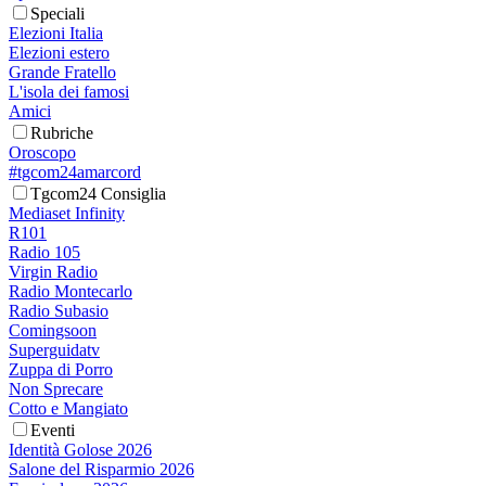
Speciali
Elezioni Italia
Elezioni estero
Grande Fratello
L'isola dei famosi
Amici
Rubriche
Oroscopo
#tgcom24amarcord
Tgcom24 Consiglia
Mediaset Infinity
R101
Radio 105
Virgin Radio
Radio Montecarlo
Radio Subasio
Comingsoon
Superguidatv
Zuppa di Porro
Non Sprecare
Cotto e Mangiato
Eventi
Identità Golose 2026
Salone del Risparmio 2026