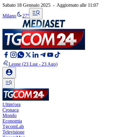
Sabato 18 Gennaio 2025
-
Aggiornato alle
11:07
Milano
27°
Leone
(23 Lug - 23 Ago)
Ultim'ora
Cronaca
Mondo
Economia
TgcomLab
Televisione