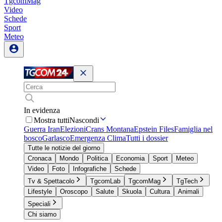
TgcomMag
Video
Schede
Sport
Meteo
In evidenza
Mostra tutti
Nascondi
Guerra Iran
Elezioni
Crans Montana
Epstein Files
Famiglia nel
bosco
Garlasco
Emergenza Clima
Tutti i dossier
Tutte le notizie del giorno
Cronaca
Mondo
Politica
Economia
Sport
Meteo
Video
Foto
Infografiche
Schede
Tv & Spettacolo
TgcomLab
TgcomMag
TgTech
Lifestyle
Oroscopo
Salute
Skuola
Cultura
Animali
Speciali
Chi siamo