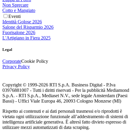
Non Sprecare
Cotto e Mangiato
Eventi
Identità Golose 2026
Salone del Risparmio 2026
Fuorisalone 2026
L'Artigiano in Fiera 2025
Legal
Corporate
Cookie Policy
Privacy Policy
Copyright © 1999-
2026
RTI S.p.A. Business Digital - P.Iva
03976881007 - Tutti i diritti riservati - Per la pubblicità Mediamond
S.p.A. - RTI S.p.A., Mediaset N.V., sede legale Amsterdam (Paesi
Bassi) - Uffici Viale Europa 46, 20093 Cologno Monzese (MI)
Rispetto ai contenuti e ai dati personali trasmessi e/o riprodotti è
vietata ogni utilizzazione funzionale all’addestramento di sistemi di
intelligenza artificiale generativa. È altresì fatto divieto espresso di
utilizzare mezzi automatizzati di data scraping.