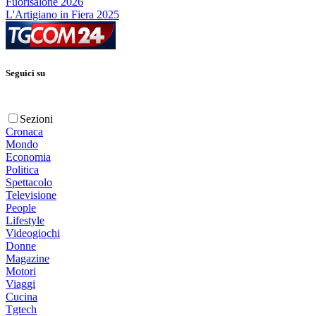
Fuorisalone 2026
L'Artigiano in Fiera 2025
Seguici su
Sezioni
Cronaca
Mondo
Economia
Politica
Spettacolo
Televisione
People
Lifestyle
Videogiochi
Donne
Magazine
Motori
Viaggi
Cucina
Tgtech