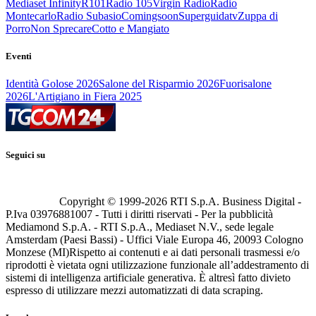
Mediaset Infinity
R101
Radio 105
Virgin Radio
Radio
Montecarlo
Radio Subasio
Comingsoon
Superguidatv
Zuppa di
Porro
Non Sprecare
Cotto e Mangiato
Eventi
Identità Golose 2026
Salone del Risparmio 2026
Fuorisalone
2026
L'Artigiano in Fiera 2025
Seguici su
Copyright © 1999-
2026
RTI S.p.A. Business Digital -
P.Iva 03976881007 - Tutti i diritti riservati - Per la pubblicità
Mediamond S.p.A. - RTI S.p.A., Mediaset N.V., sede legale
Amsterdam (Paesi Bassi) - Uffici Viale Europa 46, 20093 Cologno
Monzese (MI)
Rispetto ai contenuti e ai dati personali trasmessi e/o
riprodotti è vietata ogni utilizzazione funzionale all’addestramento di
sistemi di intelligenza artificiale generativa. È altresì fatto divieto
espresso di utilizzare mezzi automatizzati di data scraping.