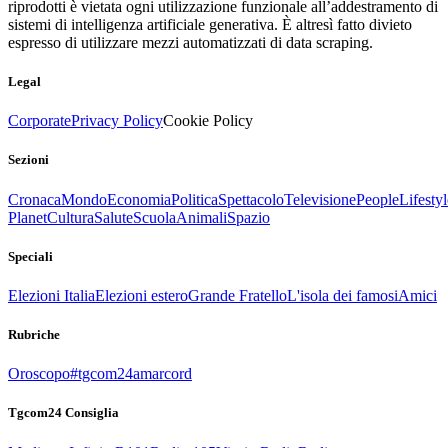
riprodotti è vietata ogni utilizzazione funzionale all’addestramento di
sistemi di intelligenza artificiale generativa. È altresì fatto divieto
espresso di utilizzare mezzi automatizzati di data scraping.
Legal
Corporate
Privacy Policy
Cookie Policy
Sezioni
Cronaca
Mondo
Economia
Politica
Spettacolo
Televisione
People
Lifestyl
Planet
Cultura
Salute
Scuola
Animali
Spazio
Speciali
Elezioni Italia
Elezioni estero
Grande Fratello
L'isola dei famosi
Amici
Rubriche
Oroscopo
#tgcom24amarcord
Tgcom24 Consiglia