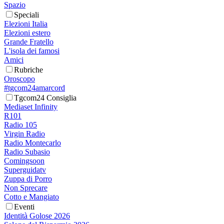
Spazio
Speciali
Elezioni Italia
Elezioni estero
Grande Fratello
L'isola dei famosi
Amici
Rubriche
Oroscopo
#tgcom24amarcord
Tgcom24 Consiglia
Mediaset Infinity
R101
Radio 105
Virgin Radio
Radio Montecarlo
Radio Subasio
Comingsoon
Superguidatv
Zuppa di Porro
Non Sprecare
Cotto e Mangiato
Eventi
Identità Golose 2026