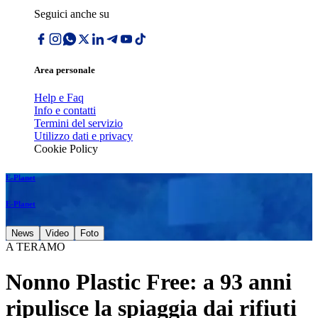
Seguici anche su
Area personale
Help e Faq
Info e contatti
Termini del servizio
Utilizzo dati e privacy
Cookie Policy
E-Planet
E-Planet
News
Video
Foto
A TERAMO
Nonno Plastic Free: a 93 anni
ripulisce la spiaggia dai rifiuti