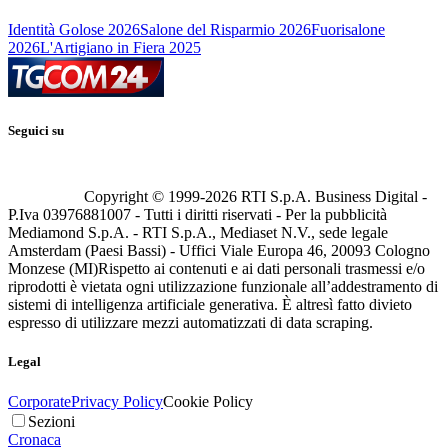
Identità Golose 2026
Salone del Risparmio 2026
Fuorisalone
2026
L'Artigiano in Fiera 2025
Seguici su
Copyright © 1999-
2026
RTI S.p.A. Business Digital -
P.Iva 03976881007 - Tutti i diritti riservati - Per la pubblicità
Mediamond S.p.A. - RTI S.p.A., Mediaset N.V., sede legale
Amsterdam (Paesi Bassi) - Uffici Viale Europa 46, 20093 Cologno
Monzese (MI)
Rispetto ai contenuti e ai dati personali trasmessi e/o
riprodotti è vietata ogni utilizzazione funzionale all’addestramento di
sistemi di intelligenza artificiale generativa. È altresì fatto divieto
espresso di utilizzare mezzi automatizzati di data scraping.
Legal
Corporate
Privacy Policy
Cookie Policy
Sezioni
Cronaca