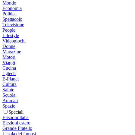
Mondo
Economia
Politica
Spettacolo
Televisione
People
Lifestyle
Videogiochi
Donne
Magazine
Motori
Viaggi
Cucina
Tgtech
E-Planet
Cultura
Salute
Scuola
Animali
Spazio
Speciali
Elezioni Italia
Elezioni estero
Grande Fratello
L'isola dei famosi