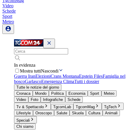
TgcomMag
Video
Schede
Sport
Meteo
In evidenza
Mostra tutti
Nascondi
Guerra Iran
Elezioni
Crans Montana
Epstein Files
Famiglia nel
bosco
Garlasco
Emergenza Clima
Tutti i dossier
Tutte le notizie del giorno
Cronaca
Mondo
Politica
Economia
Sport
Meteo
Video
Foto
Infografiche
Schede
Tv & Spettacolo
TgcomLab
TgcomMag
TgTech
Lifestyle
Oroscopo
Salute
Skuola
Cultura
Animali
Speciali
Chi siamo