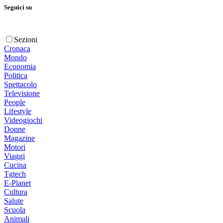
Seguici su
Sezioni
Cronaca
Mondo
Economia
Politica
Spettacolo
Televisione
People
Lifestyle
Videogiochi
Donne
Magazine
Motori
Viaggi
Cucina
Tgtech
E-Planet
Cultura
Salute
Scuola
Animali