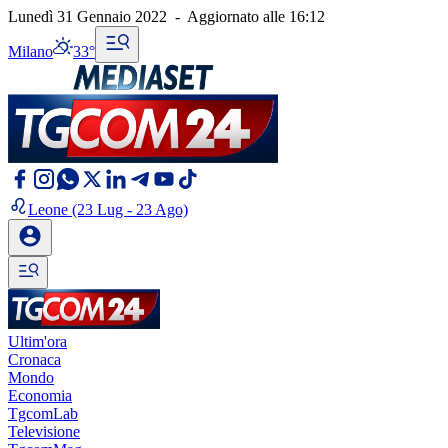
Lunedì 31 Gennaio 2022
-
Aggiornato alle
16:12
Milano
33°
Leone
(23 Lug - 23 Ago)
Ultim'ora
Cronaca
Mondo
Economia
TgcomLab
Televisione