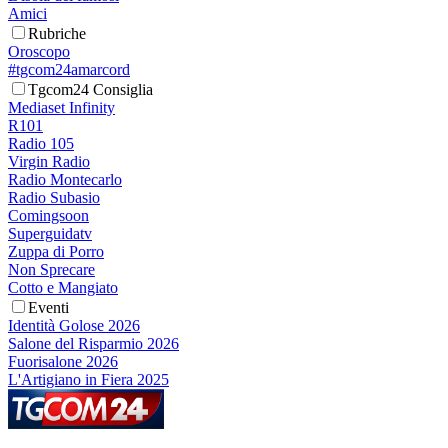
Amici
Rubriche
Oroscopo
#tgcom24amarcord
Tgcom24 Consiglia
Mediaset Infinity
R101
Radio 105
Virgin Radio
Radio Montecarlo
Radio Subasio
Comingsoon
Superguidatv
Zuppa di Porro
Non Sprecare
Cotto e Mangiato
Eventi
Identità Golose 2026
Salone del Risparmio 2026
Fuorisalone 2026
L'Artigiano in Fiera 2025