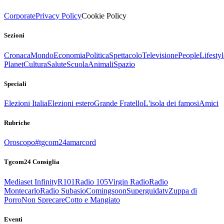
Corporate
Privacy Policy
Cookie Policy
Sezioni
Cronaca
Mondo
Economia
Politica
Spettacolo
Televisione
People
Lifestyl
Planet
Cultura
Salute
Scuola
Animali
Spazio
Speciali
Elezioni Italia
Elezioni estero
Grande Fratello
L'isola dei famosi
Amici
Rubriche
Oroscopo
#tgcom24amarcord
Tgcom24 Consiglia
Mediaset Infinity
R101
Radio 105
Virgin Radio
Radio
Montecarlo
Radio Subasio
Comingsoon
Superguidatv
Zuppa di
Porro
Non Sprecare
Cotto e Mangiato
Eventi