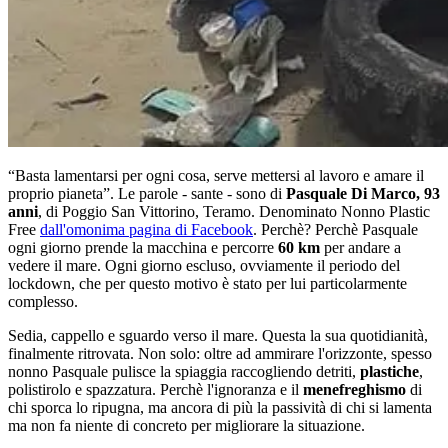
“Basta lamentarsi per ogni cosa, serve mettersi al lavoro e amare il
proprio pianeta”. Le parole - sante - sono di
Pasquale Di Marco, 93
anni
, di Poggio San Vittorino, Teramo. Denominato Nonno Plastic
Free
dall'omonima pagina di Facebook
. Perchè? Perchè Pasquale
ogni giorno prende la macchina e percorre
60 km
per andare a
vedere il mare. Ogni giorno escluso, ovviamente il periodo del
lockdown, che per questo motivo è stato per lui particolarmente
complesso.
Sedia, cappello e sguardo verso il mare. Questa la sua quotidianità,
finalmente ritrovata. Non solo: oltre ad ammirare l'orizzonte, spesso
nonno Pasquale pulisce la spiaggia raccogliendo detriti,
plastiche
,
polistirolo e spazzatura. Perchè l'ignoranza e il
menefreghismo
di
chi sporca lo ripugna, ma ancora di più la passività di chi si lamenta
ma non fa niente di concreto per migliorare la situazione.