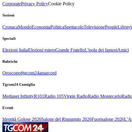
Corporate
Privacy Policy
Cookie Policy
Sezioni
Cronaca
Mondo
Economia
Politica
Spettacolo
Televisione
People
Lifestyl
Speciali
Elezioni Italia
Elezioni estero
Grande Fratello
L'isola dei famosi
Amici
Rubriche
Oroscopo
#tgcom24amarcord
Tgcom24 Consiglia
Mediaset Infinity
R101
Radio 105
Virgin Radio
Radio Montecarlo
Radio
Eventi
Identità Golose 2026
Salone del Risparmio 2026
Fuorisalone 2026
L'Ar