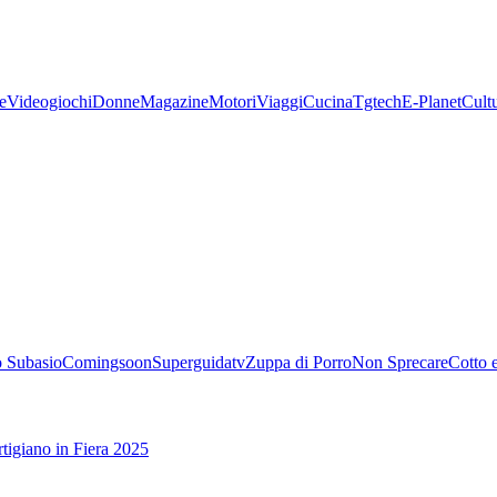
e
Videogiochi
Donne
Magazine
Motori
Viaggi
Cucina
Tgtech
E-Planet
Cult
 Subasio
Comingsoon
Superguidatv
Zuppa di Porro
Non Sprecare
Cotto 
tigiano in Fiera 2025