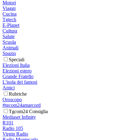
Motori
Viaggi
Cucina
Tgtech
E-Planet
Cultura
Salute
Scuola
Animali
Spazio
Speciali
Elezioni Italia
Elezioni estero
Grande Fratello
L'isola dei famosi
Amici
Rubriche
Oroscopo
#tgcom24amarcord
Tgcom24 Consiglia
Mediaset Infinity
R101
Radio 105
Virgin Radio
Radio Montecarlo