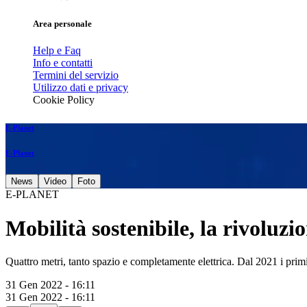
Area personale
Help e Faq
Info e contatti
Termini del servizio
Utilizzo dati e privacy
Cookie Policy
E-Planet
E-Planet
News
Video
Foto
E-PLANET
Mobilità sostenibile, la rivoluz
Quattro metri, tanto spazio e completamente elettrica. Dal 2021 i primi
31 Gen 2022 - 16:11
31 Gen 2022 - 16:11