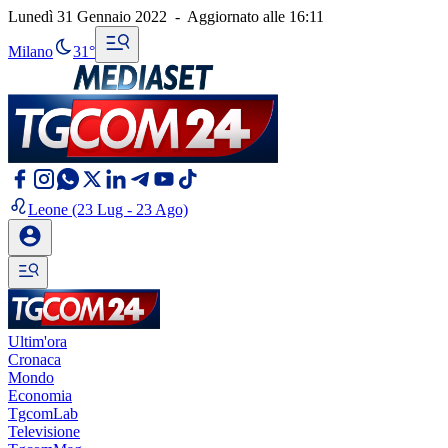
Lunedì 31 Gennaio 2022
-
Aggiornato alle
16:11
Milano
31°
Leone
(23 Lug - 23 Ago)
Ultim'ora
Cronaca
Mondo
Economia
TgcomLab
Televisione