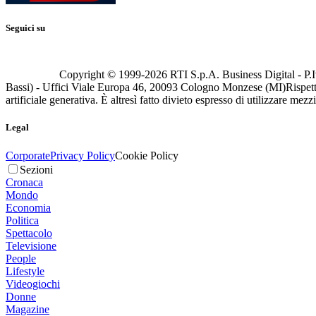
Seguici su
Copyright © 1999-
2026
RTI S.p.A. Business Digital - P.I
Bassi) - Uffici Viale Europa 46, 20093 Cologno Monzese (MI)
Rispett
artificiale generativa. È altresì fatto divieto espresso di utilizzare mez
Legal
Corporate
Privacy Policy
Cookie Policy
Sezioni
Cronaca
Mondo
Economia
Politica
Spettacolo
Televisione
People
Lifestyle
Videogiochi
Donne
Magazine