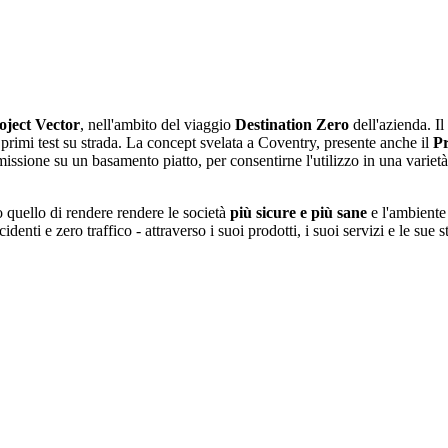
oject
Vector
, nell'ambito del viaggio
Destination Zero
dell'azienda. Il
 primi test su strada. La concept svelata a Coventry, presente anche il
Pr
smissione su un basamento piatto, per consentirne l'utilizzo in una varietà
quello di rendere rendere le società
più sicure e più sane
e l'ambiente 
enti e zero traffico - attraverso i suoi prodotti, i suoi servizi e le sue st