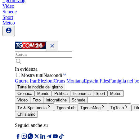
TgcomMag
Video
Schede
Sport
Meteo
In evidenza
Mostra tutti
Nascondi
Guerra Iran
Elezioni
Crans Montana
Epstein Files
Famiglia nel b
Tutte le notizie del giorno
Cronaca
Mondo
Politica
Economia
Sport
Meteo
Video
Foto
Infografiche
Schede
Tv & Spettacolo
TgcomLab
TgcomMag
TgTech
Lif
Chi siamo
Seguici anche su