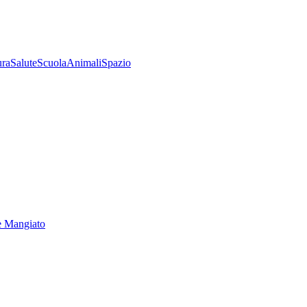
ura
Salute
Scuola
Animali
Spazio
e Mangiato