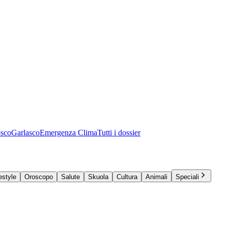
osco
Garlasco
Emergenza Clima
Tutti i dossier
estyle
Oroscopo
Salute
Skuola
Cultura
Animali
Speciali