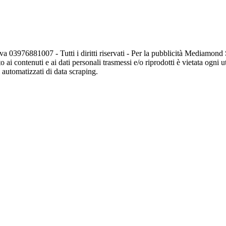
va 03976881007 - Tutti i diritti riservati - Per la pubblicità Mediamon
o ai contenuti e ai dati personali trasmessi e/o riprodotti è vietata ogni 
zi automatizzati di data scraping.