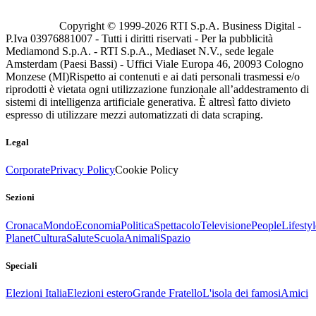
Copyright © 1999-
2026
RTI S.p.A. Business Digital -
P.Iva 03976881007 - Tutti i diritti riservati - Per la pubblicità
Mediamond S.p.A. - RTI S.p.A., Mediaset N.V., sede legale
Amsterdam (Paesi Bassi) - Uffici Viale Europa 46, 20093 Cologno
Monzese (MI)
Rispetto ai contenuti e ai dati personali trasmessi e/o
riprodotti è vietata ogni utilizzazione funzionale all’addestramento di
sistemi di intelligenza artificiale generativa. È altresì fatto divieto
espresso di utilizzare mezzi automatizzati di data scraping.
Legal
Corporate
Privacy Policy
Cookie Policy
Sezioni
Cronaca
Mondo
Economia
Politica
Spettacolo
Televisione
People
Lifestyl
Planet
Cultura
Salute
Scuola
Animali
Spazio
Speciali
Elezioni Italia
Elezioni estero
Grande Fratello
L'isola dei famosi
Amici