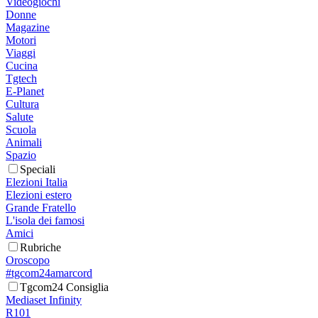
Videogiochi
Donne
Magazine
Motori
Viaggi
Cucina
Tgtech
E-Planet
Cultura
Salute
Scuola
Animali
Spazio
Speciali
Elezioni Italia
Elezioni estero
Grande Fratello
L'isola dei famosi
Amici
Rubriche
Oroscopo
#tgcom24amarcord
Tgcom24 Consiglia
Mediaset Infinity
R101