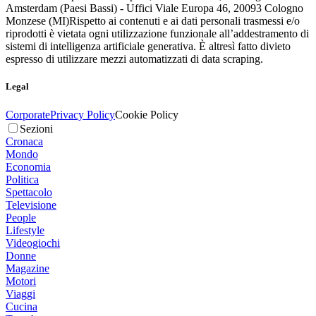
Amsterdam (Paesi Bassi) - Uffici Viale Europa 46, 20093 Cologno
Monzese (MI)
Rispetto ai contenuti e ai dati personali trasmessi e/o
riprodotti è vietata ogni utilizzazione funzionale all’addestramento di
sistemi di intelligenza artificiale generativa. È altresì fatto divieto
espresso di utilizzare mezzi automatizzati di data scraping.
Legal
Corporate
Privacy Policy
Cookie Policy
Sezioni
Cronaca
Mondo
Economia
Politica
Spettacolo
Televisione
People
Lifestyle
Videogiochi
Donne
Magazine
Motori
Viaggi
Cucina