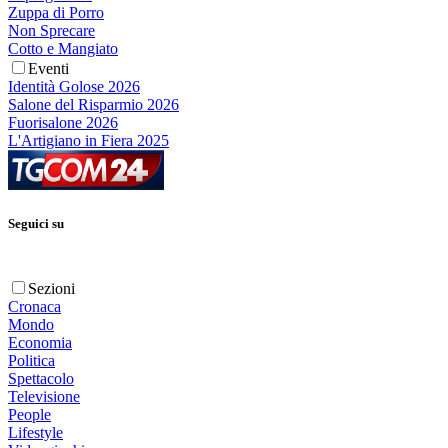
Zuppa di Porro
Non Sprecare
Cotto e Mangiato
Eventi
Identità Golose 2026
Salone del Risparmio 2026
Fuorisalone 2026
L'Artigiano in Fiera 2025
Seguici su
Sezioni
Cronaca
Mondo
Economia
Politica
Spettacolo
Televisione
People
Lifestyle