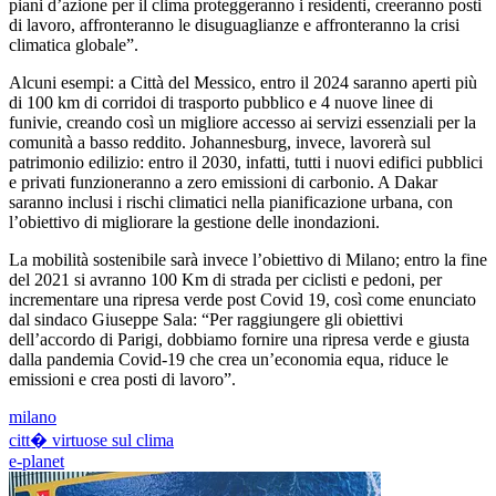
piani d’azione per il clima proteggeranno i residenti, creeranno posti
di lavoro, affronteranno le disuguaglianze e affronteranno la crisi
climatica globale”.
Alcuni esempi: a Città del Messico, entro il 2024 saranno aperti più
di 100 km di corridoi di trasporto pubblico e 4 nuove linee di
funivie, creando così un migliore accesso ai servizi essenziali per la
comunità a basso reddito. Johannesburg, invece, lavorerà sul
patrimonio edilizio: entro il 2030, infatti, tutti i nuovi edifici pubblici
e privati funzioneranno a zero emissioni di carbonio. A Dakar
saranno inclusi i rischi climatici nella pianificazione urbana, con
l’obiettivo di migliorare la gestione delle inondazioni.
La mobilità sostenibile sarà invece l’obiettivo di Milano; entro la fine
del 2021 si avranno 100 Km di strada per ciclisti e pedoni, per
incrementare una ripresa verde post Covid 19, così come enunciato
dal sindaco Giuseppe Sala: “Per raggiungere gli obiettivi
dell’accordo di Parigi, dobbiamo fornire una ripresa verde e giusta
dalla pandemia Covid-19 che crea un’economia equa, riduce le
emissioni e crea posti di lavoro”.
milano
citt� virtuose sul clima
e-planet