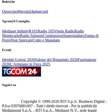
Rubriche
Oroscopo
#tgcom24amarcord
Tgcom24 Consiglia
Mediaset Infinity
R101
Radio 105
Virgin Radio
Radio
Montecarlo
Radio Subasio
Comingsoon
Superguidatv
Zuppa di
Porro
Non Sprecare
Cotto e Mangiato
Eventi
Identità Golose 2026
Salone del Risparmio 2026
Fuorisalone
2026
L'Artigiano in Fiera 2025
Seguici su
Copyright © 1999-
2026
RTI S.p.A. Business Digital -
P.Iva 03976881007 - Tutti i diritti riservati - Per la pubblicità
Mediamond S.p.A. - RTI S.p.A., Mediaset N.V., sede legale