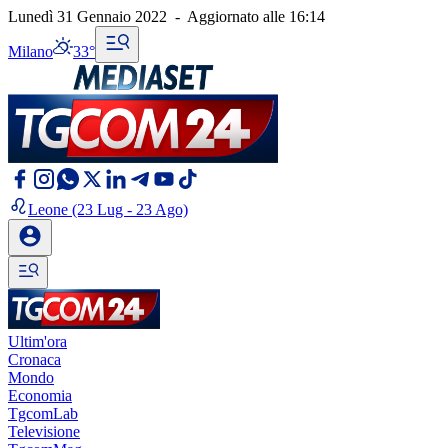
Lunedì 31 Gennaio 2022
-
Aggiornato alle
16:14
Milano
33°
Leone
(23 Lug - 23 Ago)
Ultim'ora
Cronaca
Mondo
Economia
TgcomLab
Televisione