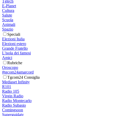
Tgtech
E-Planet
Cultura
Salute
Scuola
Animali
Spazio
Speciali
Elezioni Italia
Elezioni estero
Grande Fratello
L'isola dei famosi
Amici
Rubriche
Oroscopo
#tgcom24amarcord
Tgcom24 Consiglia
Mediaset Infinity
R101
Radio 105
Virgin Radio
Radio Montecarlo
Radio Subasio
Comingsoon
Superguidatv