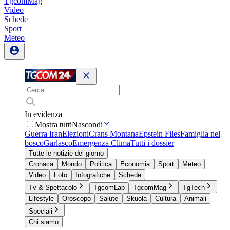
TgcomMag
Video
Schede
Sport
Meteo
In evidenza
Mostra tutti
Nascondi
Guerra Iran
Elezioni
Crans Montana
Epstein Files
Famiglia nel
bosco
Garlasco
Emergenza Clima
Tutti i dossier
Tutte le notizie del giorno
Cronaca
Mondo
Politica
Economia
Sport
Meteo
Video
Foto
Infografiche
Schede
Tv & Spettacolo
TgcomLab
TgcomMag
TgTech
Lifestyle
Oroscopo
Salute
Skuola
Cultura
Animali
Speciali
Chi siamo