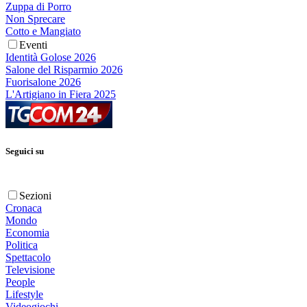
Zuppa di Porro
Non Sprecare
Cotto e Mangiato
Eventi
Identità Golose 2026
Salone del Risparmio 2026
Fuorisalone 2026
L'Artigiano in Fiera 2025
Seguici su
Sezioni
Cronaca
Mondo
Economia
Politica
Spettacolo
Televisione
People
Lifestyle
Videogiochi