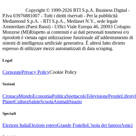
Copyright © 1999-
2026
RTI S.p.A. Business Digital -
P.Iva 03976881007 - Tutti i diritti riservati - Per la pubblicità
Mediamond S.p.A. - RTI S.p.A., Mediaset N.V., sede legale
Amsterdam (Paesi Bassi) - Uffici Viale Europa 46, 20093 Cologno
Monzese (MI)
Rispetto ai contenuti e ai dati personali trasmessi e/o
riprodotti è vietata ogni utilizzazione funzionale all’addestramento di
sistemi di intelligenza artificiale generativa. È altresì fatto divieto
espresso di utilizzare mezzi automatizzati di data scraping.
Legal
Corporate
Privacy Policy
Cookie Policy
Sezioni
Cronaca
Mondo
Economia
Politica
Spettacolo
Televisione
People
Lifestyl
Planet
Cultura
Salute
Scuola
Animali
Spazio
Speciali
Elezioni Italia
Elezioni estero
Grande Fratello
L'isola dei famosi
Amici