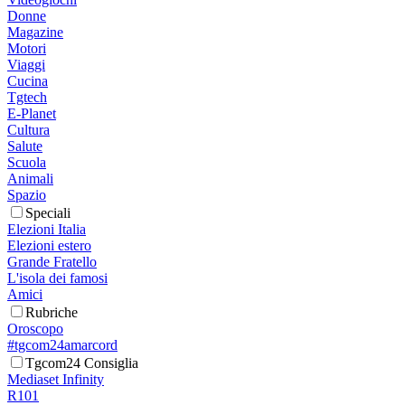
Donne
Magazine
Motori
Viaggi
Cucina
Tgtech
E-Planet
Cultura
Salute
Scuola
Animali
Spazio
Speciali
Elezioni Italia
Elezioni estero
Grande Fratello
L'isola dei famosi
Amici
Rubriche
Oroscopo
#tgcom24amarcord
Tgcom24 Consiglia
Mediaset Infinity
R101