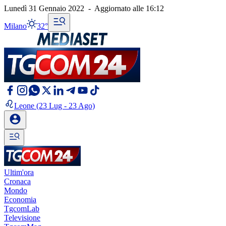
Lunedì 31 Gennaio 2022
-
Aggiornato alle
16:12
Milano
32°
Leone
(23 Lug - 23 Ago)
Ultim'ora
Cronaca
Mondo
Economia
TgcomLab
Televisione