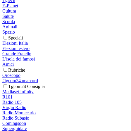
Tgtech
E-Planet
Cultura
Salute
Scuola
Animali
Spazio
Speciali
Elezioni Italia
Elezioni estero
Grande Fratello
L'isola dei famosi
Amici
Rubriche
Oroscopo
#tgcom24amarcord
Tgcom24 Consiglia
Mediaset Infinity
R101
Radio 105
Virgin Radio
Radio Montecarlo
Radio Subasio
Comingsoon
Superguidatv