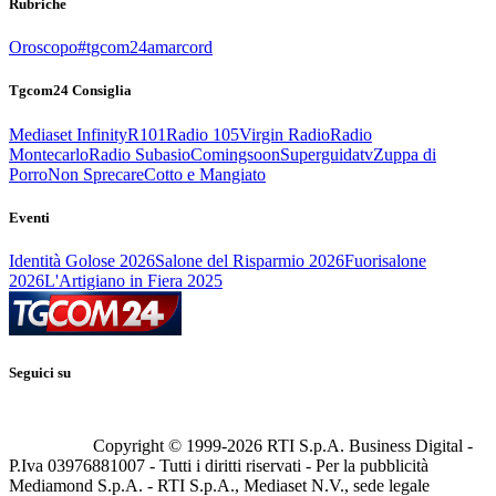
Rubriche
Oroscopo
#tgcom24amarcord
Tgcom24 Consiglia
Mediaset Infinity
R101
Radio 105
Virgin Radio
Radio
Montecarlo
Radio Subasio
Comingsoon
Superguidatv
Zuppa di
Porro
Non Sprecare
Cotto e Mangiato
Eventi
Identità Golose 2026
Salone del Risparmio 2026
Fuorisalone
2026
L'Artigiano in Fiera 2025
Seguici su
Copyright © 1999-
2026
RTI S.p.A. Business Digital -
P.Iva 03976881007 - Tutti i diritti riservati - Per la pubblicità
Mediamond S.p.A. - RTI S.p.A., Mediaset N.V., sede legale