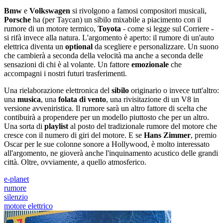
Bmw
e
Volkswagen
si rivolgono a famosi compositori musicali,
Porsche
ha (per Taycan) un sibilo mixabile a piacimento con il
rumore di un motore termico,
Toyota
- come si legge sul Corriere -
si rifà invece alla natura. L'argomento è aperto: il rumore di un'auto
elettrica diventa un
optional
da scegliere e personalizzare. Un suono
che cambierà a seconda della velocità ma anche a seconda delle
sensazioni di chi è al volante. Un fattore
emozionale
che
accompagni i nostri futuri trasferimenti.
Una rielaborazione elettronica del
sibilo
originario o invece tutt'altro:
una
musica
, una
folata di vento
, una rivisitazione di un V8 in
versione avveniristica. Il rumore sarà un altro fattore di scelta che
contibuirà a propendere per un modello piuttosto che per un altro.
Una sorta di
playlist
al posto del tradizionale rumore del motore che
cresce con il numero di giri del motore. E se
Hans Zimmer
, premio
Oscar per le sue colonne sonore a Hollywood, è molto interessato
all'argomento, ne gioverà anche l'inquinamento acustico delle grandi
città. Oltre, ovviamente, a quello atmosferico.
e-planet
rumore
silenzio
motore elettrico