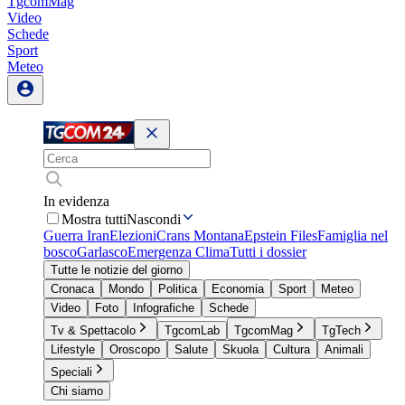
TgcomMag
Video
Schede
Sport
Meteo
In evidenza
Mostra tutti
Nascondi
Guerra Iran
Elezioni
Crans Montana
Epstein Files
Famiglia nel
bosco
Garlasco
Emergenza Clima
Tutti i dossier
Tutte le notizie del giorno
Cronaca
Mondo
Politica
Economia
Sport
Meteo
Video
Foto
Infografiche
Schede
Tv & Spettacolo
TgcomLab
TgcomMag
TgTech
Lifestyle
Oroscopo
Salute
Skuola
Cultura
Animali
Speciali
Chi siamo