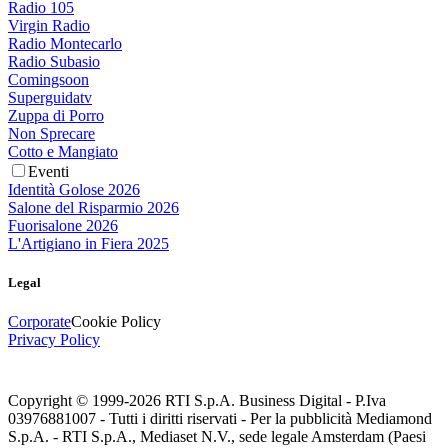
Radio 105
Virgin Radio
Radio Montecarlo
Radio Subasio
Comingsoon
Superguidatv
Zuppa di Porro
Non Sprecare
Cotto e Mangiato
Eventi
Identità Golose 2026
Salone del Risparmio 2026
Fuorisalone 2026
L'Artigiano in Fiera 2025
Legal
Corporate
Cookie Policy
Privacy Policy
Copyright © 1999-
2026
RTI S.p.A. Business Digital - P.Iva
03976881007 - Tutti i diritti riservati - Per la pubblicità Mediamond
S.p.A. - RTI S.p.A., Mediaset N.V., sede legale Amsterdam (Paesi