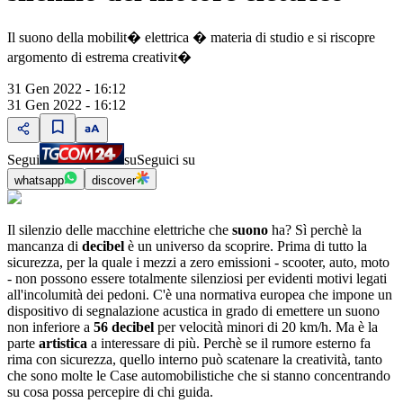
Il suono della mobilit� elettrica � materia di studio e si riscopre
argomento di estrema creativit�
31 Gen 2022 - 16:12
31 Gen 2022 - 16:12
Segui
su
Seguici su
whatsapp
discover
Il silenzio delle macchine elettriche che
suono
ha? Sì perchè la
mancanza di
decibel
è un universo da scoprire. Prima di tutto la
sicurezza, per la quale i mezzi a zero emissioni - scooter, auto, moto
- non possono essere totalmente silenziosi per evidenti motivi legati
all'incolumità dei pedoni. C'è una normativa europea che impone un
dispositivo di segnalazione acustica in grado di emettere un suono
non inferiore a
56 decibel
per velocità minori di 20 km/h. Ma è la
parte
artistica
a interessare di più. Perchè se il rumore esterno fa
rima con sicurezza, quello interno può scatenare la creatività, tanto
che sono molte le Case automobilistiche che si stanno concentrando
su cosa possa percepire di chi guida.