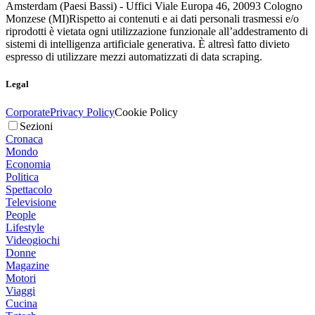
Amsterdam (Paesi Bassi) - Uffici Viale Europa 46, 20093 Cologno
Monzese (MI)
Rispetto ai contenuti e ai dati personali trasmessi e/o
riprodotti è vietata ogni utilizzazione funzionale all’addestramento di
sistemi di intelligenza artificiale generativa. È altresì fatto divieto
espresso di utilizzare mezzi automatizzati di data scraping.
Legal
Corporate
Privacy Policy
Cookie Policy
Sezioni
Cronaca
Mondo
Economia
Politica
Spettacolo
Televisione
People
Lifestyle
Videogiochi
Donne
Magazine
Motori
Viaggi
Cucina