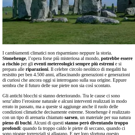
I cambiamenti climatici non risparmiano neppure la storia.
Stonehenge
, l’opera forse più misteriosa al mondo,
potrebbe essere
a rischio
per gli
eventi metereologici sempre più estremi
e si
prepara alle
riparazioni
. Il celebre circolo neolitico di megaliti ha
resistito per ben 4.500 anni, affascinando generazioni e generazioni
di curiosi che ancora oggi si interrogano sulla sua origine. Eppure
sembra che il futuro delle sue pietre non sia così scontato.
Gli antichi blocchi si stanno deteriorando. Tra le cause ci sono
senz’altro l’erosione naturale e alcuni interventi realizzati in modo
errato in passato, ma a queste si aggiunge anche il ruolo delle
condizioni climatiche decisamente estreme. Stonehenge è realizzato
con un tipo di arenaria chiamato
sarsen
, un materiale per sua natura
pieno di buchi
. Alcuni di questi
stanno però diventando troppo
profondi
: quando fa troppo caldo le pietre di seccano, quando ci
sono piogge torrenziali si allagano. E per loro sfortuna questo