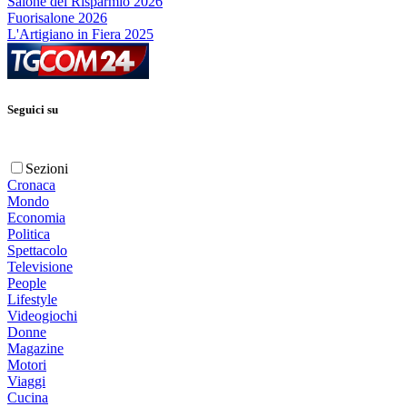
Salone del Risparmio 2026
Fuorisalone 2026
L'Artigiano in Fiera 2025
Seguici su
Sezioni
Cronaca
Mondo
Economia
Politica
Spettacolo
Televisione
People
Lifestyle
Videogiochi
Donne
Magazine
Motori
Viaggi
Cucina