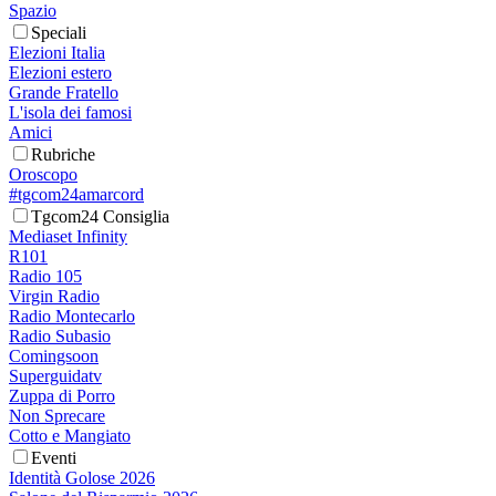
Spazio
Speciali
Elezioni Italia
Elezioni estero
Grande Fratello
L'isola dei famosi
Amici
Rubriche
Oroscopo
#tgcom24amarcord
Tgcom24 Consiglia
Mediaset Infinity
R101
Radio 105
Virgin Radio
Radio Montecarlo
Radio Subasio
Comingsoon
Superguidatv
Zuppa di Porro
Non Sprecare
Cotto e Mangiato
Eventi
Identità Golose 2026