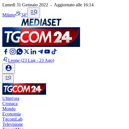
Lunedì 31 Gennaio 2022
-
Aggiornato alle
16:14
Milano
34°
Leone
(23 Lug - 23 Ago)
Ultim'ora
Cronaca
Mondo
Economia
TgcomLab
Televisione