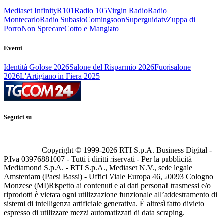
Mediaset Infinity
R101
Radio 105
Virgin Radio
Radio
Montecarlo
Radio Subasio
Comingsoon
Superguidatv
Zuppa di
Porro
Non Sprecare
Cotto e Mangiato
Eventi
Identità Golose 2026
Salone del Risparmio 2026
Fuorisalone
2026
L'Artigiano in Fiera 2025
Seguici su
Copyright © 1999-
2026
RTI S.p.A. Business Digital -
P.Iva 03976881007 - Tutti i diritti riservati - Per la pubblicità
Mediamond S.p.A. - RTI S.p.A., Mediaset N.V., sede legale
Amsterdam (Paesi Bassi) - Uffici Viale Europa 46, 20093 Cologno
Monzese (MI)
Rispetto ai contenuti e ai dati personali trasmessi e/o
riprodotti è vietata ogni utilizzazione funzionale all’addestramento di
sistemi di intelligenza artificiale generativa. È altresì fatto divieto
espresso di utilizzare mezzi automatizzati di data scraping.