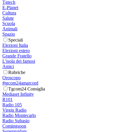
Tgtech
E-Planet
Cultura
Salute
Scuola
Animali
Spazio
Speciali
Elezioni Italia
Elezioni estero
Grande Fratello
L'isola dei famosi
Amici
Rubriche
Oroscopo
#tgcom24amarcord
Tgcom24 Consiglia
Mediaset Infinity
R101
Radio 105
Virgin Radio
Radio Montecarlo
Radio Subasio
Comingsoon
Superguidatv