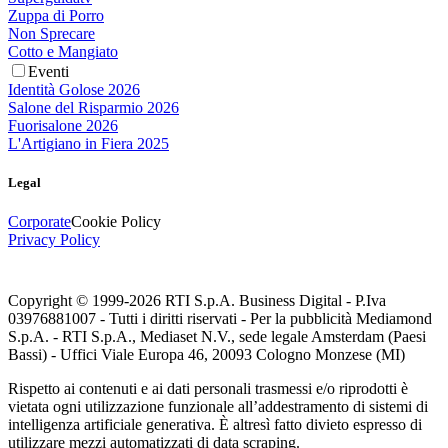
Zuppa di Porro
Non Sprecare
Cotto e Mangiato
Eventi
Identità Golose 2026
Salone del Risparmio 2026
Fuorisalone 2026
L'Artigiano in Fiera 2025
Legal
Corporate
Cookie Policy
Privacy Policy
Copyright © 1999-
2026
RTI S.p.A. Business Digital - P.Iva
03976881007 - Tutti i diritti riservati - Per la pubblicità Mediamond
S.p.A. - RTI S.p.A., Mediaset N.V., sede legale Amsterdam (Paesi
Bassi) - Uffici Viale Europa 46, 20093 Cologno Monzese (MI)
Rispetto ai contenuti e ai dati personali trasmessi e/o riprodotti è
vietata ogni utilizzazione funzionale all’addestramento di sistemi di
intelligenza artificiale generativa. È altresì fatto divieto espresso di
utilizzare mezzi automatizzati di data scraping.