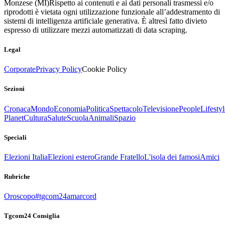
Monzese (MI)
Rispetto ai contenuti e ai dati personali trasmessi e/o
riprodotti è vietata ogni utilizzazione funzionale all’addestramento di
sistemi di intelligenza artificiale generativa. È altresì fatto divieto
espresso di utilizzare mezzi automatizzati di data scraping.
Legal
Corporate
Privacy Policy
Cookie Policy
Sezioni
Cronaca
Mondo
Economia
Politica
Spettacolo
Televisione
People
Lifestyl
Planet
Cultura
Salute
Scuola
Animali
Spazio
Speciali
Elezioni Italia
Elezioni estero
Grande Fratello
L'isola dei famosi
Amici
Rubriche
Oroscopo
#tgcom24amarcord
Tgcom24 Consiglia