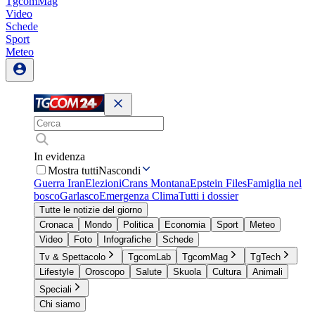
TgcomMag
Video
Schede
Sport
Meteo
In evidenza
Mostra tutti
Nascondi
Guerra Iran
Elezioni
Crans Montana
Epstein Files
Famiglia nel
bosco
Garlasco
Emergenza Clima
Tutti i dossier
Tutte le notizie del giorno
Cronaca
Mondo
Politica
Economia
Sport
Meteo
Video
Foto
Infografiche
Schede
Tv & Spettacolo
TgcomLab
TgcomMag
TgTech
Lifestyle
Oroscopo
Salute
Skuola
Cultura
Animali
Speciali
Chi siamo