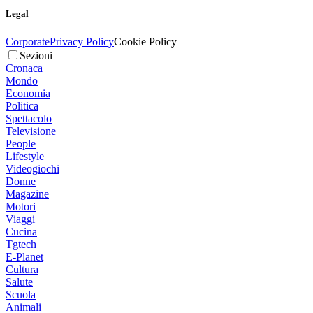
Legal
Corporate
Privacy Policy
Cookie Policy
Sezioni
Cronaca
Mondo
Economia
Politica
Spettacolo
Televisione
People
Lifestyle
Videogiochi
Donne
Magazine
Motori
Viaggi
Cucina
Tgtech
E-Planet
Cultura
Salute
Scuola
Animali