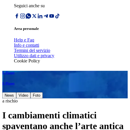
Seguici anche su
Area personale
Help e Faq
Info e contatti
Termini del servizio
Utilizzo dati e privacy
Cookie Policy
E-Planet
E-Planet
News
Video
Foto
a rischio
I cambiamenti climatici
spaventano anche l’arte antica