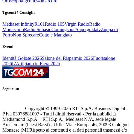
Oroscopo
#tgcom24amarcord
Tgcom24 Consiglia
Mediaset Infinity
R101
Radio 105
Virgin Radio
Radio
Montecarlo
Radio Subasio
Comingsoon
Superguidatv
Zuppa di
Porro
Non Sprecare
Cotto e Mangiato
Eventi
Identità Golose 2026
Salone del Risparmio 2026
Fuorisalone
2026
L'Artigiano in Fiera 2025
Seguici su
Copyright © 1999-
2026
RTI S.p.A. Business Digital -
P.Iva 03976881007 - Tutti i diritti riservati - Per la pubblicità
Mediamond S.p.A. - RTI S.p.A., Mediaset N.V., sede legale
Amsterdam (Paesi Bassi) - Uffici Viale Europa 46, 20093 Cologno
Monzese (MI)
Rispetto ai contenuti e ai dati personali trasmessi e/o