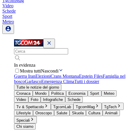
TgcomMag
Video
Schede
Sport
Meteo
In evidenza
Mostra tutti
Nascondi
Guerra Iran
Elezioni
Crans Montana
Epstein Files
Famiglia nel
bosco
Garlasco
Emergenza Clima
Tutti i dossier
Tutte le notizie del giorno
Cronaca
Mondo
Politica
Economia
Sport
Meteo
Video
Foto
Infografiche
Schede
Tv & Spettacolo
TgcomLab
TgcomMag
TgTech
Lifestyle
Oroscopo
Salute
Skuola
Cultura
Animali
Speciali
Chi siamo