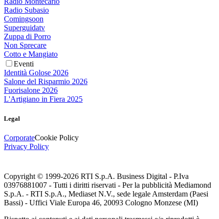
Radio Montecarlo
Radio Subasio
Comingsoon
Superguidatv
Zuppa di Porro
Non Sprecare
Cotto e Mangiato
Eventi
Identità Golose 2026
Salone del Risparmio 2026
Fuorisalone 2026
L'Artigiano in Fiera 2025
Legal
Corporate
Cookie Policy
Privacy Policy
Copyright © 1999-
2026
RTI S.p.A. Business Digital - P.Iva
03976881007 - Tutti i diritti riservati - Per la pubblicità Mediamond
S.p.A. - RTI S.p.A., Mediaset N.V., sede legale Amsterdam (Paesi
Bassi) - Uffici Viale Europa 46, 20093 Cologno Monzese (MI)