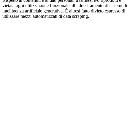
Rispetto ai contenuti e ai dati personali trasmessi e/o riprodotti è
vietata ogni utilizzazione funzionale all’addestramento di sistemi di
intelligenza artificiale generativa. È altresì fatto divieto espresso di
utilizzare mezzi automatizzati di data scraping.