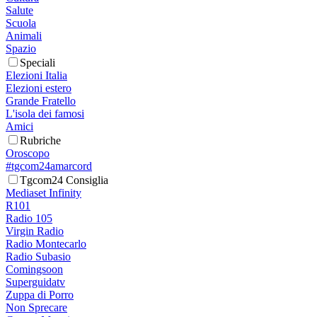
Salute
Scuola
Animali
Spazio
Speciali
Elezioni Italia
Elezioni estero
Grande Fratello
L'isola dei famosi
Amici
Rubriche
Oroscopo
#tgcom24amarcord
Tgcom24 Consiglia
Mediaset Infinity
R101
Radio 105
Virgin Radio
Radio Montecarlo
Radio Subasio
Comingsoon
Superguidatv
Zuppa di Porro
Non Sprecare