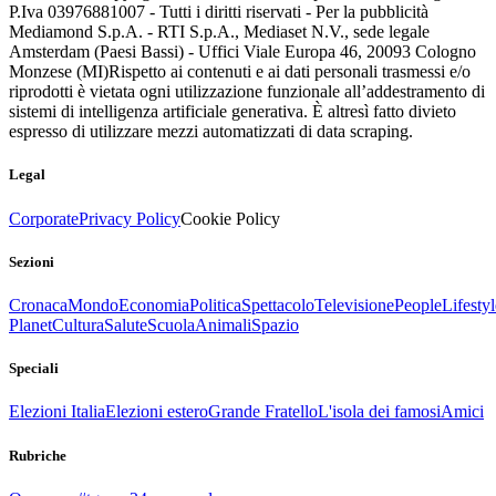
P.Iva 03976881007 - Tutti i diritti riservati - Per la pubblicità
Mediamond S.p.A. - RTI S.p.A., Mediaset N.V., sede legale
Amsterdam (Paesi Bassi) - Uffici Viale Europa 46, 20093 Cologno
Monzese (MI)
Rispetto ai contenuti e ai dati personali trasmessi e/o
riprodotti è vietata ogni utilizzazione funzionale all’addestramento di
sistemi di intelligenza artificiale generativa. È altresì fatto divieto
espresso di utilizzare mezzi automatizzati di data scraping.
Legal
Corporate
Privacy Policy
Cookie Policy
Sezioni
Cronaca
Mondo
Economia
Politica
Spettacolo
Televisione
People
Lifestyl
Planet
Cultura
Salute
Scuola
Animali
Spazio
Speciali
Elezioni Italia
Elezioni estero
Grande Fratello
L'isola dei famosi
Amici
Rubriche