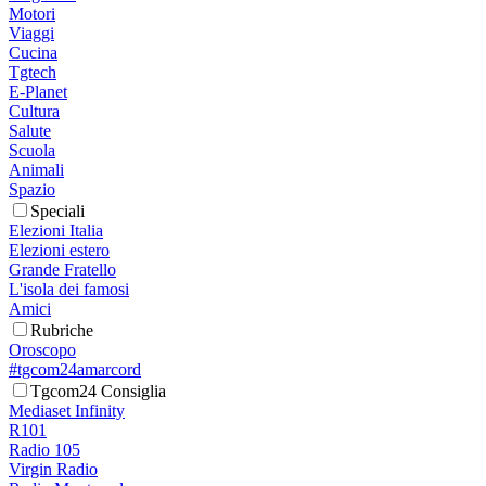
Motori
Viaggi
Cucina
Tgtech
E-Planet
Cultura
Salute
Scuola
Animali
Spazio
Speciali
Elezioni Italia
Elezioni estero
Grande Fratello
L'isola dei famosi
Amici
Rubriche
Oroscopo
#tgcom24amarcord
Tgcom24 Consiglia
Mediaset Infinity
R101
Radio 105
Virgin Radio