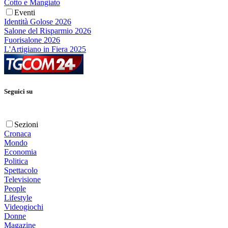
Cotto e Mangiato
Eventi
Identità Golose 2026
Salone del Risparmio 2026
Fuorisalone 2026
L'Artigiano in Fiera 2025
Seguici su
Sezioni
Cronaca
Mondo
Economia
Politica
Spettacolo
Televisione
People
Lifestyle
Videogiochi
Donne
Magazine