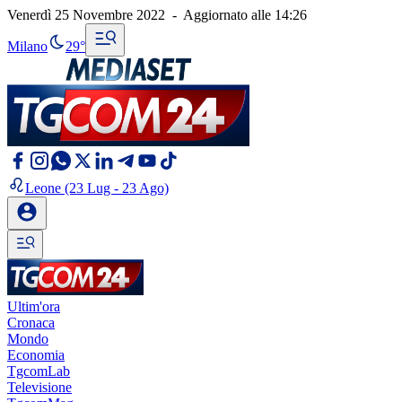
Venerdì 25 Novembre 2022
-
Aggiornato alle
14:26
Milano
29°
Leone
(23 Lug - 23 Ago)
Ultim'ora
Cronaca
Mondo
Economia
TgcomLab
Televisione