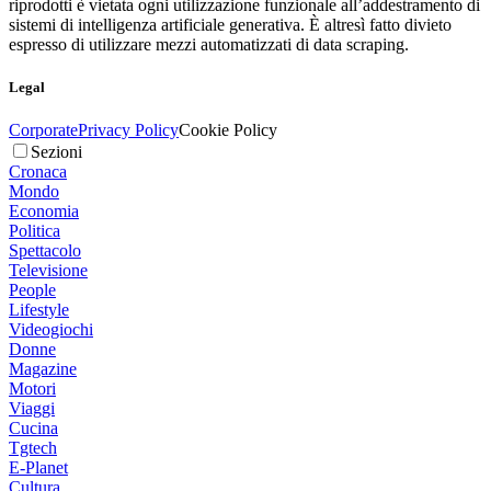
riprodotti è vietata ogni utilizzazione funzionale all’addestramento di
sistemi di intelligenza artificiale generativa. È altresì fatto divieto
espresso di utilizzare mezzi automatizzati di data scraping.
Legal
Corporate
Privacy Policy
Cookie Policy
Sezioni
Cronaca
Mondo
Economia
Politica
Spettacolo
Televisione
People
Lifestyle
Videogiochi
Donne
Magazine
Motori
Viaggi
Cucina
Tgtech
E-Planet
Cultura