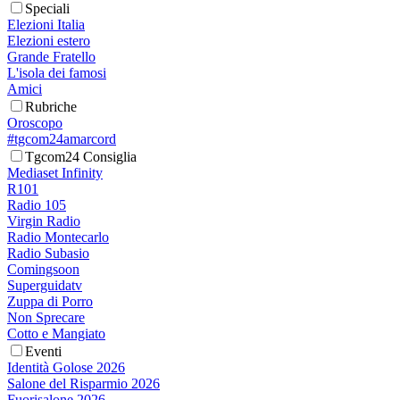
Speciali
Elezioni Italia
Elezioni estero
Grande Fratello
L'isola dei famosi
Amici
Rubriche
Oroscopo
#tgcom24amarcord
Tgcom24 Consiglia
Mediaset Infinity
R101
Radio 105
Virgin Radio
Radio Montecarlo
Radio Subasio
Comingsoon
Superguidatv
Zuppa di Porro
Non Sprecare
Cotto e Mangiato
Eventi
Identità Golose 2026
Salone del Risparmio 2026
Fuorisalone 2026