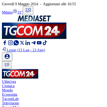
Giovedì 9 Maggio 2024
-
Aggiornato alle
16:55
Milano
31°
Leone
(23 Lug - 23 Ago)
Ultim'ora
Cronaca
Mondo
Economia
TgcomLab
Televisione