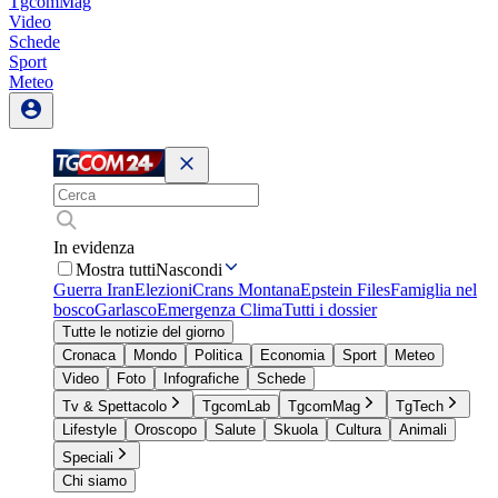
TgcomMag
Video
Schede
Sport
Meteo
In evidenza
Mostra tutti
Nascondi
Guerra Iran
Elezioni
Crans Montana
Epstein Files
Famiglia nel
bosco
Garlasco
Emergenza Clima
Tutti i dossier
Tutte le notizie del giorno
Cronaca
Mondo
Politica
Economia
Sport
Meteo
Video
Foto
Infografiche
Schede
Tv & Spettacolo
TgcomLab
TgcomMag
TgTech
Lifestyle
Oroscopo
Salute
Skuola
Cultura
Animali
Speciali
Chi siamo