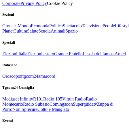
Corporate
Privacy Policy
Cookie Policy
Sezioni
Cronaca
Mondo
Economia
Politica
Spettacolo
Televisione
People
Lifestyl
Planet
Cultura
Salute
Scuola
Animali
Spazio
Speciali
Elezioni Italia
Elezioni estero
Grande Fratello
L'isola dei famosi
Amici
Rubriche
Oroscopo
#tgcom24amarcord
Tgcom24 Consiglia
Mediaset Infinity
R101
Radio 105
Virgin Radio
Radio
Montecarlo
Radio Subasio
Comingsoon
Superguidatv
Zuppa di
Porro
Non Sprecare
Cotto e Mangiato
Eventi