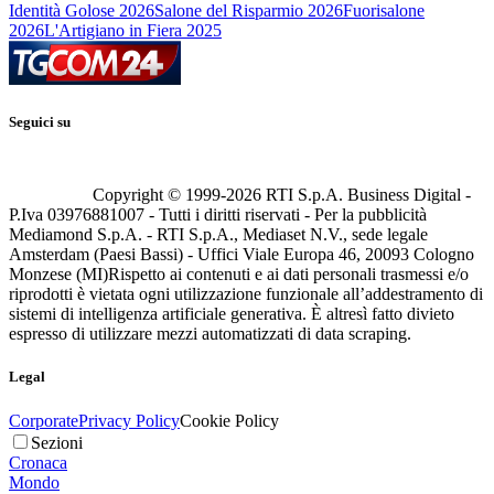
Identità Golose 2026
Salone del Risparmio 2026
Fuorisalone
2026
L'Artigiano in Fiera 2025
Seguici su
Copyright © 1999-
2026
RTI S.p.A. Business Digital -
P.Iva 03976881007 - Tutti i diritti riservati - Per la pubblicità
Mediamond S.p.A. - RTI S.p.A., Mediaset N.V., sede legale
Amsterdam (Paesi Bassi) - Uffici Viale Europa 46, 20093 Cologno
Monzese (MI)
Rispetto ai contenuti e ai dati personali trasmessi e/o
riprodotti è vietata ogni utilizzazione funzionale all’addestramento di
sistemi di intelligenza artificiale generativa. È altresì fatto divieto
espresso di utilizzare mezzi automatizzati di data scraping.
Legal
Corporate
Privacy Policy
Cookie Policy
Sezioni
Cronaca
Mondo