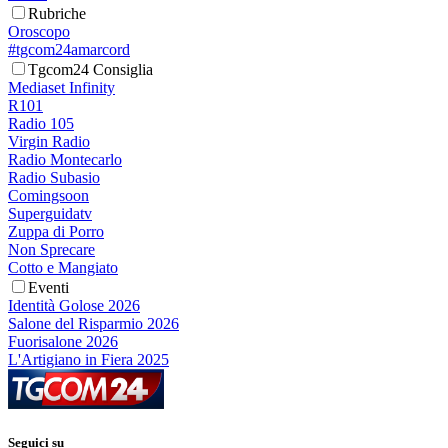
Rubriche
Oroscopo
#tgcom24amarcord
Tgcom24 Consiglia
Mediaset Infinity
R101
Radio 105
Virgin Radio
Radio Montecarlo
Radio Subasio
Comingsoon
Superguidatv
Zuppa di Porro
Non Sprecare
Cotto e Mangiato
Eventi
Identità Golose 2026
Salone del Risparmio 2026
Fuorisalone 2026
L'Artigiano in Fiera 2025
Seguici su