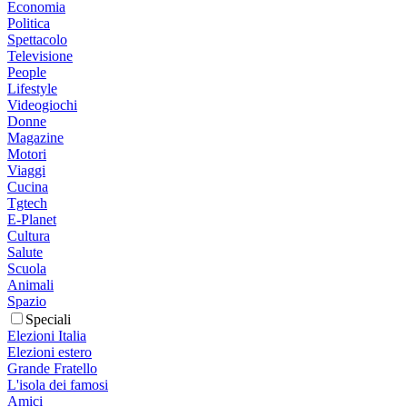
Economia
Politica
Spettacolo
Televisione
People
Lifestyle
Videogiochi
Donne
Magazine
Motori
Viaggi
Cucina
Tgtech
E-Planet
Cultura
Salute
Scuola
Animali
Spazio
Speciali
Elezioni Italia
Elezioni estero
Grande Fratello
L'isola dei famosi
Amici