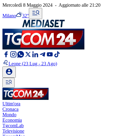
Mercoledì 8 Maggio 2024
-
Aggiornato alle
21:20
Milano
32°
Leone
(23 Lug - 23 Ago)
Ultim'ora
Cronaca
Mondo
Economia
TgcomLab
Televisione