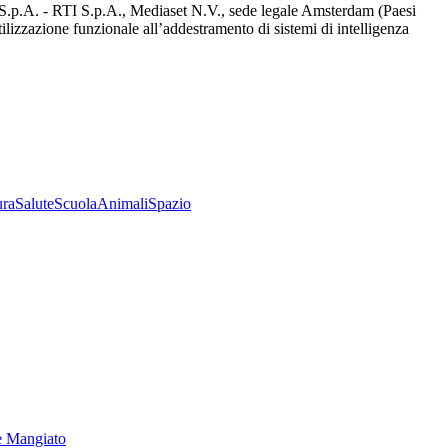
d S.p.A. - RTI S.p.A., Mediaset N.V., sede legale Amsterdam (Paesi
utilizzazione funzionale all’addestramento di sistemi di intelligenza
ura
Salute
Scuola
Animali
Spazio
e Mangiato