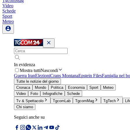
TgcomMag
Video
Schede
Sport
Meteo
In evidenza
Mostra tutti
Nascondi
Guerra Iran
Elezioni
Crans Montana
Epstein Files
Famiglia nel b
Tutte le notizie del giorno
Cronaca
Mondo
Politica
Economia
Sport
Meteo
Video
Foto
Infografiche
Schede
Tv & Spettacolo
TgcomLab
TgcomMag
TgTech
Lif
Chi siamo
Seguici anche su