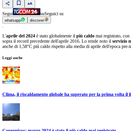
Segui
su
Seguici su
whatsapp
discover
L'
aprile del 2024
è stato globalmente il
più caldo
mai registrato, con 
sopra il record precedente dell'aprile 2016. Lo rende noto il
servizio 
anche di 1,58°C più caldo rispetto alla media di aprile dell'epoca pre-
Leggi anche
Clima, il riscaldamento globale ha superato per la prima volta il l
Copernicus: marzo 2024 è stato il più caldo mai registrato