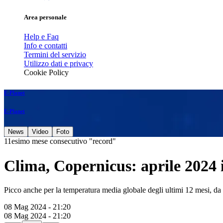
Area personale
Help e Faq
Info e contatti
Termini del servizio
Utilizzo dati e privacy
Cookie Policy
E-Planet
E-Planet
News
Video
Foto
11esimo mese consecutivo "record"
Clima, Copernicus: aprile 2024 i
Picco anche per la temperatura media globale degli ultimi 12 mesi, d
08 Mag 2024 - 21:20
08 Mag 2024 - 21:20