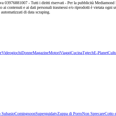
va 03976881007 - Tutti i diritti riservati - Per la pubblicità Mediamon
o ai contenuti e ai dati personali trasmessi e/o riprodotti è vietata ogni 
zi automatizzati di data scraping.
e
Videogiochi
Donne
Magazine
Motori
Viaggi
Cucina
Tgtech
E-Planet
Cult
 Subasio
Comingsoon
Superguidatv
Zuppa di Porro
Non Sprecare
Cotto 