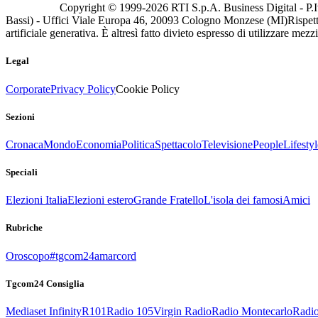
Copyright © 1999-
2026
RTI S.p.A. Business Digital - P.I
Bassi) - Uffici Viale Europa 46, 20093 Cologno Monzese (MI)
Rispett
artificiale generativa. È altresì fatto divieto espresso di utilizzare mez
Legal
Corporate
Privacy Policy
Cookie Policy
Sezioni
Cronaca
Mondo
Economia
Politica
Spettacolo
Televisione
People
Lifestyl
Speciali
Elezioni Italia
Elezioni estero
Grande Fratello
L'isola dei famosi
Amici
Rubriche
Oroscopo
#tgcom24amarcord
Tgcom24 Consiglia
Mediaset Infinity
R101
Radio 105
Virgin Radio
Radio Montecarlo
Radio