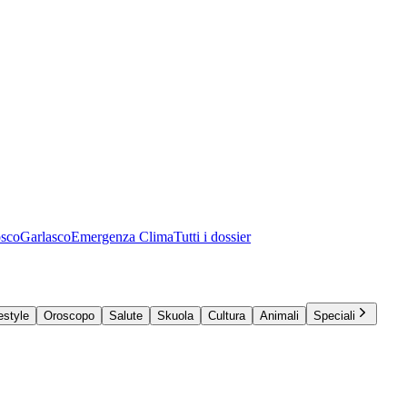
osco
Garlasco
Emergenza Clima
Tutti i dossier
estyle
Oroscopo
Salute
Skuola
Cultura
Animali
Speciali