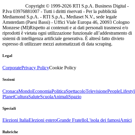
Copyright © 1999-
2026
RTI S.p.A. Business Digital -
P.Iva 03976881007 - Tutti i diritti riservati - Per la pubblicità
Mediamond S.p.A. - RTI S.p.A., Mediaset N.V., sede legale
Amsterdam (Paesi Bassi) - Uffici Viale Europa 46, 20093 Cologno
Monzese (MI)
Rispetto ai contenuti e ai dati personali trasmessi e/o
riprodotti è vietata ogni utilizzazione funzionale all’addestramento di
sistemi di intelligenza artificiale generativa. È altresì fatto divieto
espresso di utilizzare mezzi automatizzati di data scraping.
Legal
Corporate
Privacy Policy
Cookie Policy
Sezioni
Cronaca
Mondo
Economia
Politica
Spettacolo
Televisione
People
Lifestyl
Planet
Cultura
Salute
Scuola
Animali
Spazio
Speciali
Elezioni Italia
Elezioni estero
Grande Fratello
L'isola dei famosi
Amici
Rubriche