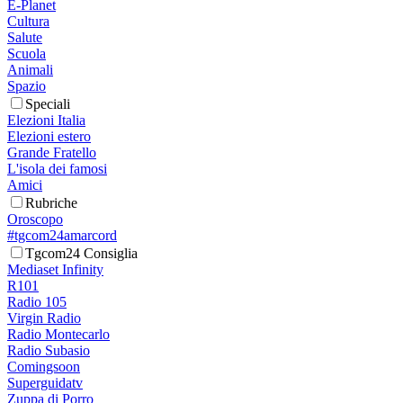
E-Planet
Cultura
Salute
Scuola
Animali
Spazio
Speciali
Elezioni Italia
Elezioni estero
Grande Fratello
L'isola dei famosi
Amici
Rubriche
Oroscopo
#tgcom24amarcord
Tgcom24 Consiglia
Mediaset Infinity
R101
Radio 105
Virgin Radio
Radio Montecarlo
Radio Subasio
Comingsoon
Superguidatv
Zuppa di Porro