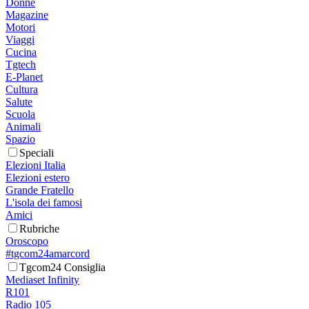
Donne
Magazine
Motori
Viaggi
Cucina
Tgtech
E-Planet
Cultura
Salute
Scuola
Animali
Spazio
Speciali
Elezioni Italia
Elezioni estero
Grande Fratello
L'isola dei famosi
Amici
Rubriche
Oroscopo
#tgcom24amarcord
Tgcom24 Consiglia
Mediaset Infinity
R101
Radio 105