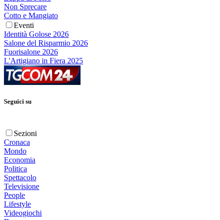
Non Sprecare
Cotto e Mangiato
Eventi
Identità Golose 2026
Salone del Risparmio 2026
Fuorisalone 2026
L'Artigiano in Fiera 2025
Seguici su
Sezioni
Cronaca
Mondo
Economia
Politica
Spettacolo
Televisione
People
Lifestyle
Videogiochi