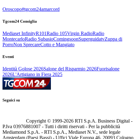
Oroscopo
#tgcom24amarcord
Tgcom24 Consiglia
Mediaset Infinity
R101
Radio 105
Virgin Radio
Radio
Montecarlo
Radio Subasio
Comingsoon
Superguidatv
Zuppa di
Porro
Non Sprecare
Cotto e Mangiato
Eventi
Identità Golose 2026
Salone del Risparmio 2026
Fuorisalone
2026
L'Artigiano in Fiera 2025
Seguici su
Copyright © 1999-
2026
RTI S.p.A. Business Digital -
P.Iva 03976881007 - Tutti i diritti riservati - Per la pubblicità
Mediamond S.p.A. - RTI S.p.A., Mediaset N.V., sede legale
Amsterdam (Paesi Bassi) - Uffici Viale Europa 46, 20093 Cologno