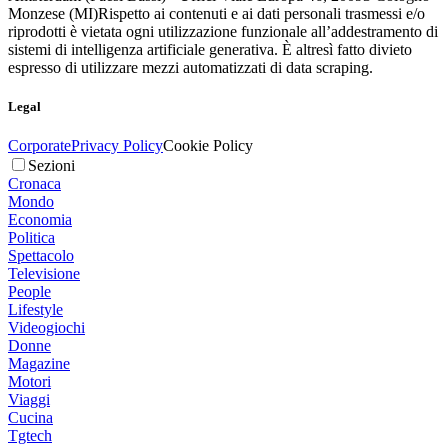
Monzese (MI)
Rispetto ai contenuti e ai dati personali trasmessi e/o
riprodotti è vietata ogni utilizzazione funzionale all’addestramento di
sistemi di intelligenza artificiale generativa. È altresì fatto divieto
espresso di utilizzare mezzi automatizzati di data scraping.
Legal
Corporate
Privacy Policy
Cookie Policy
Sezioni
Cronaca
Mondo
Economia
Politica
Spettacolo
Televisione
People
Lifestyle
Videogiochi
Donne
Magazine
Motori
Viaggi
Cucina
Tgtech