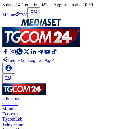
Sabato 14 Gennaio 2023
-
Aggiornato alle
10:59
Milano
28°
Leone
(23 Lug - 23 Ago)
Ultim'ora
Cronaca
Mondo
Economia
TgcomLab
Televisione