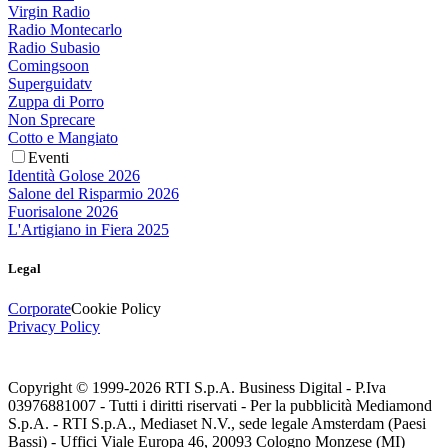
Virgin Radio
Radio Montecarlo
Radio Subasio
Comingsoon
Superguidatv
Zuppa di Porro
Non Sprecare
Cotto e Mangiato
Eventi
Identità Golose 2026
Salone del Risparmio 2026
Fuorisalone 2026
L'Artigiano in Fiera 2025
Legal
Corporate
Cookie Policy
Privacy Policy
Copyright © 1999-
2026
RTI S.p.A. Business Digital - P.Iva
03976881007 - Tutti i diritti riservati - Per la pubblicità Mediamond
S.p.A. - RTI S.p.A., Mediaset N.V., sede legale Amsterdam (Paesi
Bassi) - Uffici Viale Europa 46, 20093 Cologno Monzese (MI)