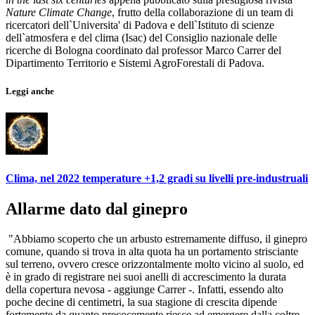
Nature Climate Change
, frutto della collaborazione di un team di
ricercatori dell`Universita' di Padova e dell`Istituto di scienze
dell`atmosfera e del clima (Isac) del Consiglio nazionale delle
ricerche di Bologna coordinato dal professor Marco Carrer del
Dipartimento Territorio e Sistemi AgroForestali di Padova.
Leggi anche
Clima, nel 2022 temperature +1,2 gradi su livelli pre-industruali
Allarme dato dal ginepro
"Abbiamo scoperto che un arbusto estremamente diffuso, il ginepro
comune, quando si trova in alta quota ha un portamento strisciante
sul terreno, ovvero cresce orizzontalmente molto vicino al suolo, ed
è in grado di registrare nei suoi anelli di accrescimento la durata
della copertura nevosa - aggiunge Carrer -. Infatti, essendo alto
poche decine di centimetri, la sua stagione di crescita dipende
fortemente da quanto precocemente riesce ad emergere dalla coltre