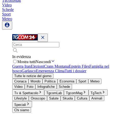
TgcomMag
Video
Schede
Sport
Meteo
In evidenza
Mostra tutti
Nascondi
Guerra Iran
Elezioni
Crans Montana
Epstein Files
Famiglia nel
bosco
Garlasco
Emergenza Clima
Tutti i dossier
Tutte le notizie del giorno
Cronaca
Mondo
Politica
Economia
Sport
Meteo
Video
Foto
Infografiche
Schede
Tv & Spettacolo
TgcomLab
TgcomMag
TgTech
Lifestyle
Oroscopo
Salute
Skuola
Cultura
Animali
Speciali
Chi siamo