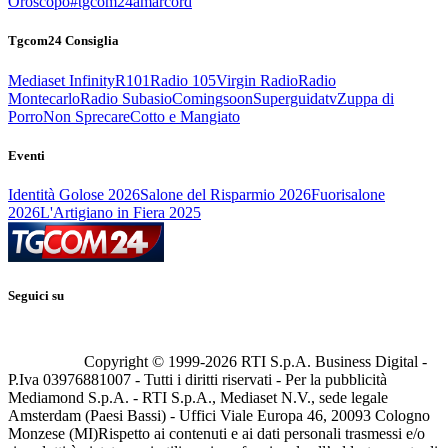
Oroscopo
#tgcom24amarcord
Tgcom24 Consiglia
Mediaset Infinity
R101
Radio 105
Virgin Radio
Radio
Montecarlo
Radio Subasio
Comingsoon
Superguidatv
Zuppa di
Porro
Non Sprecare
Cotto e Mangiato
Eventi
Identità Golose 2026
Salone del Risparmio 2026
Fuorisalone
2026
L'Artigiano in Fiera 2025
Seguici su
Copyright © 1999-
2026
RTI S.p.A. Business Digital -
P.Iva 03976881007 - Tutti i diritti riservati - Per la pubblicità
Mediamond S.p.A. - RTI S.p.A., Mediaset N.V., sede legale
Amsterdam (Paesi Bassi) - Uffici Viale Europa 46, 20093 Cologno
Monzese (MI)
Rispetto ai contenuti e ai dati personali trasmessi e/o