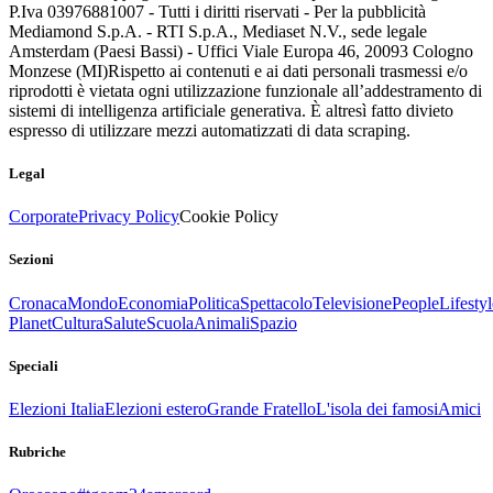
P.Iva 03976881007 - Tutti i diritti riservati - Per la pubblicità
Mediamond S.p.A. - RTI S.p.A., Mediaset N.V., sede legale
Amsterdam (Paesi Bassi) - Uffici Viale Europa 46, 20093 Cologno
Monzese (MI)
Rispetto ai contenuti e ai dati personali trasmessi e/o
riprodotti è vietata ogni utilizzazione funzionale all’addestramento di
sistemi di intelligenza artificiale generativa. È altresì fatto divieto
espresso di utilizzare mezzi automatizzati di data scraping.
Legal
Corporate
Privacy Policy
Cookie Policy
Sezioni
Cronaca
Mondo
Economia
Politica
Spettacolo
Televisione
People
Lifestyl
Planet
Cultura
Salute
Scuola
Animali
Spazio
Speciali
Elezioni Italia
Elezioni estero
Grande Fratello
L'isola dei famosi
Amici
Rubriche