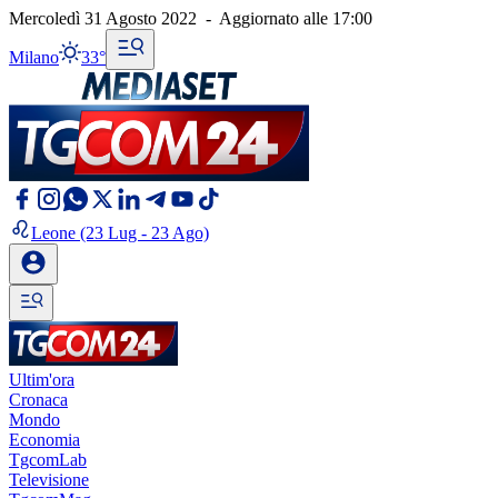
Mercoledì 31 Agosto 2022
-
Aggiornato alle
17:00
Milano
33°
Leone
(23 Lug - 23 Ago)
Ultim'ora
Cronaca
Mondo
Economia
TgcomLab
Televisione