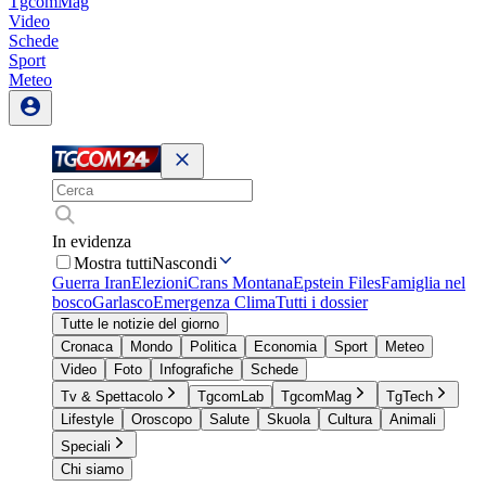
TgcomMag
Video
Schede
Sport
Meteo
In evidenza
Mostra tutti
Nascondi
Guerra Iran
Elezioni
Crans Montana
Epstein Files
Famiglia nel
bosco
Garlasco
Emergenza Clima
Tutti i dossier
Tutte le notizie del giorno
Cronaca
Mondo
Politica
Economia
Sport
Meteo
Video
Foto
Infografiche
Schede
Tv & Spettacolo
TgcomLab
TgcomMag
TgTech
Lifestyle
Oroscopo
Salute
Skuola
Cultura
Animali
Speciali
Chi siamo