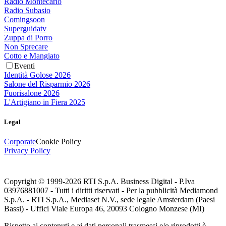
Radio Montecarlo
Radio Subasio
Comingsoon
Superguidatv
Zuppa di Porro
Non Sprecare
Cotto e Mangiato
Eventi
Identità Golose 2026
Salone del Risparmio 2026
Fuorisalone 2026
L'Artigiano in Fiera 2025
Legal
Corporate
Cookie Policy
Privacy Policy
Copyright © 1999-
2026
RTI S.p.A. Business Digital - P.Iva
03976881007 - Tutti i diritti riservati - Per la pubblicità Mediamond
S.p.A. - RTI S.p.A., Mediaset N.V., sede legale Amsterdam (Paesi
Bassi) - Uffici Viale Europa 46, 20093 Cologno Monzese (MI)
Rispetto ai contenuti e ai dati personali trasmessi e/o riprodotti è