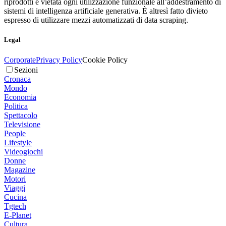
riprodotti è vietata ogni utilizzazione funzionale all’addestramento di
sistemi di intelligenza artificiale generativa. È altresì fatto divieto
espresso di utilizzare mezzi automatizzati di data scraping.
Legal
Corporate
Privacy Policy
Cookie Policy
Sezioni
Cronaca
Mondo
Economia
Politica
Spettacolo
Televisione
People
Lifestyle
Videogiochi
Donne
Magazine
Motori
Viaggi
Cucina
Tgtech
E-Planet
Cultura