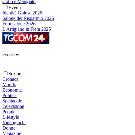
Cotto e Mangiato
Eventi
Identità Golose 2026
Salone del Risparmio 2026
Fuorisalone 2026
L'Artigiano in Fiera 2025
Seguici su
Sezioni
Cronaca
Mondo
Economia
Politica
Spettacolo
Televisione
People
Lifestyle
Videogiochi
Donne
Magazine