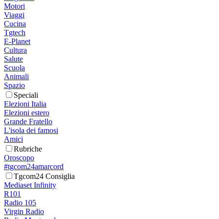
Motori
Viaggi
Cucina
Tgtech
E-Planet
Cultura
Salute
Scuola
Animali
Spazio
Speciali
Elezioni Italia
Elezioni estero
Grande Fratello
L'isola dei famosi
Amici
Rubriche
Oroscopo
#tgcom24amarcord
Tgcom24 Consiglia
Mediaset Infinity
R101
Radio 105
Virgin Radio