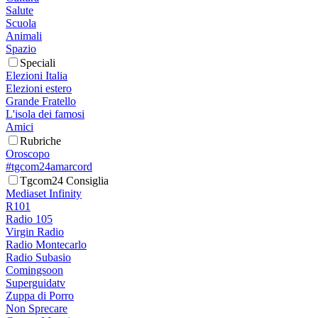
Salute
Scuola
Animali
Spazio
Speciali
Elezioni Italia
Elezioni estero
Grande Fratello
L'isola dei famosi
Amici
Rubriche
Oroscopo
#tgcom24amarcord
Tgcom24 Consiglia
Mediaset Infinity
R101
Radio 105
Virgin Radio
Radio Montecarlo
Radio Subasio
Comingsoon
Superguidatv
Zuppa di Porro
Non Sprecare