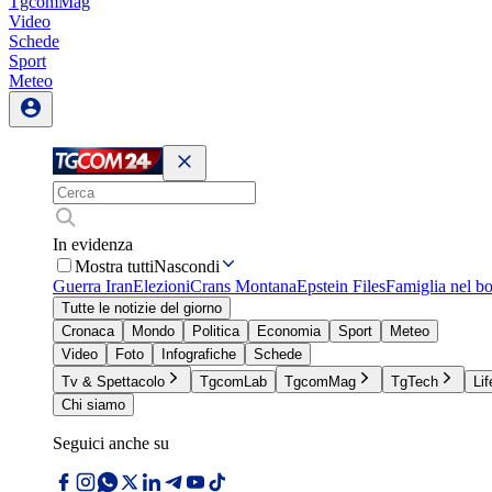
TgcomMag
Video
Schede
Sport
Meteo
In evidenza
Mostra tutti
Nascondi
Guerra Iran
Elezioni
Crans Montana
Epstein Files
Famiglia nel b
Tutte le notizie del giorno
Cronaca
Mondo
Politica
Economia
Sport
Meteo
Video
Foto
Infografiche
Schede
Tv & Spettacolo
TgcomLab
TgcomMag
TgTech
Lif
Chi siamo
Seguici anche su