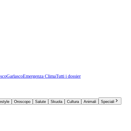
osco
Garlasco
Emergenza Clima
Tutti i dossier
estyle
Oroscopo
Salute
Skuola
Cultura
Animali
Speciali