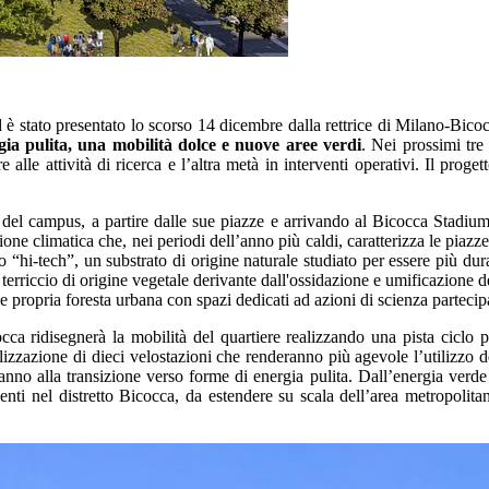
d è stato presentato lo scorso 14 dicembre dalla rettrice di Milano-Bic
gia pulita, una mobilità dolce e nuove aree verdi
. Nei prossimi tre
e alle attività di ricerca e l’altra metà in interventi operativi. Il proge
o del campus, a partire dalle sue piazze e arrivando al Bicocca Stadi
zione climatica che, nei periodi dell’anno più caldi, caratterizza le piaz
no “hi-tech”, un substrato di origine naturale studiato per essere più dur
 terriccio di origine vegetale derivante dall'ossidazione e umificazione d
 propria foresta urbana con spazi dedicati ad azioni di scienza partecip
occa ridisegnerà la mobilità del quartiere realizzando una pista ciclo 
izzazione di dieci velostazioni che renderanno più agevole l’utilizzo de
iranno alla transizione verso forme di energia pulita. Dall’energia verde
resenti nel distretto Bicocca, da estendere su scala dell’area metropo