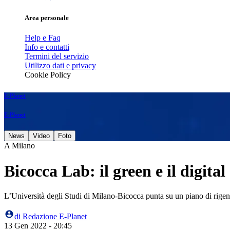
Area personale
Help e Faq
Info e contatti
Termini del servizio
Utilizzo dati e privacy
Cookie Policy
E-Planet
E-Planet
News
Video
Foto
A Milano
Bicocca Lab: il green e il digit
L’Università degli Studi di Milano-Bicocca punta su un piano di rigen
di
Redazione E-Planet
13 Gen 2022 - 20:45