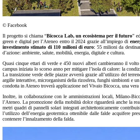
© Facebook
Il progetto si chiama “
Bicocca Lab, un ecosistema per il futuro
” e
green e digital per l’Ateneo entro il 2024 grazie all’impiego di
ener
investimento stimato di 110 milioni di euro
: 55 milioni da destinar
d’azione: ambiente, salute, mobilità, energia, digitale e cultura.
Quasi cinque ettari di verde e 450 nuovi alberi cambieranno il volt
campus iniziata lo scorso anno per mitigare l’isola di calore: la condi
La transizione verde delle piazze avverrà grazie all’utilizzo del terre
argille interattive, microrganismi della rizosfera, funghi simbionti e un
condotta in Ateneo troverà applicazione nel Vivaio Bicocca, una vera e
Inoltre, in collaborazione con le amministrazioni locali, Milano-Bic
l’Ateneo. La promozione della mobilità dolce riguarderà anche la real
metri quadri di pannelli solari integrati architettonicamente contribu
l’utilizzo dell’energia geotermica ottenibile dalle falde acquifere p
contenere l’innalzamento della falda.