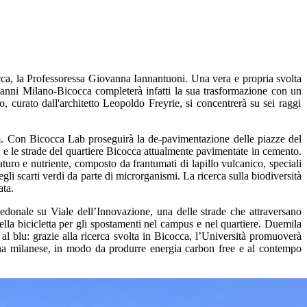
occa, la Professoressa Giovanna Iannantuoni. Una vera e propria svolta
 anni Milano-Bicocca completerà infatti la sua trasformazione con un
tto, curato dall'architetto Leopoldo Freyrie, si concentrerà su sei raggi
um. Con Bicocca Lab proseguirà la de-pavimentazione delle piazze del
ze e le strade del quartiere Bicocca attualmente pavimentate in cemento.
aturo e nutriente, composto da frantumati di lapillo vulcanico, speciali
egli scarti verdi da parte di microrganismi. La ricerca sulla biodiversità
ata.
pedonale su Viale dell’Innovazione, una delle strade che attraversano
lla bicicletta per gli spostamenti nel campus e nel quartiere. Duemila
 al blu: grazie alla ricerca svolta in Bicocca, l’Università promuoverà
litana milanese, in modo da produrre energia carbon free e al contempo