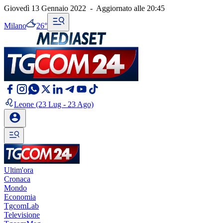
Giovedì 13 Gennaio 2022
-
Aggiornato alle
20:45
Milano
26°
Leone
(23 Lug - 23 Ago)
Ultim'ora
Cronaca
Mondo
Economia
TgcomLab
Televisione