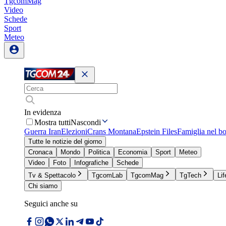
TgcomMag
Video
Schede
Sport
Meteo
In evidenza
Mostra tutti
Nascondi
Guerra Iran
Elezioni
Crans Montana
Epstein Files
Famiglia nel b
Tutte le notizie del giorno
Cronaca
Mondo
Politica
Economia
Sport
Meteo
Video
Foto
Infografiche
Schede
Tv & Spettacolo
TgcomLab
TgcomMag
TgTech
Lif
Chi siamo
Seguici anche su