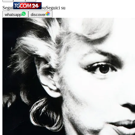
Segui
su
Seguici su
whatsapp
discover