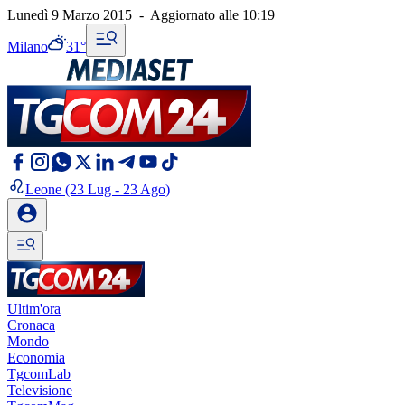
Lunedì 9 Marzo 2015
-
Aggiornato alle
10:19
Milano
31°
Leone
(23 Lug - 23 Ago)
Ultim'ora
Cronaca
Mondo
Economia
TgcomLab
Televisione