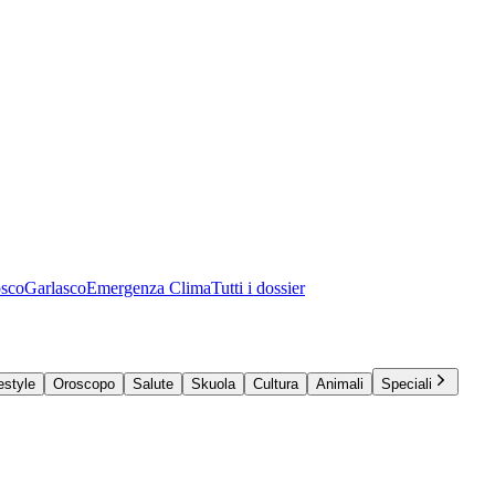
osco
Garlasco
Emergenza Clima
Tutti i dossier
estyle
Oroscopo
Salute
Skuola
Cultura
Animali
Speciali