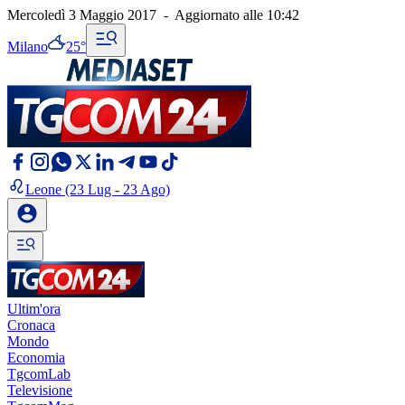
Mercoledì 3 Maggio 2017
-
Aggiornato alle
10:42
Milano
25°
Leone
(23 Lug - 23 Ago)
Ultim'ora
Cronaca
Mondo
Economia
TgcomLab
Televisione