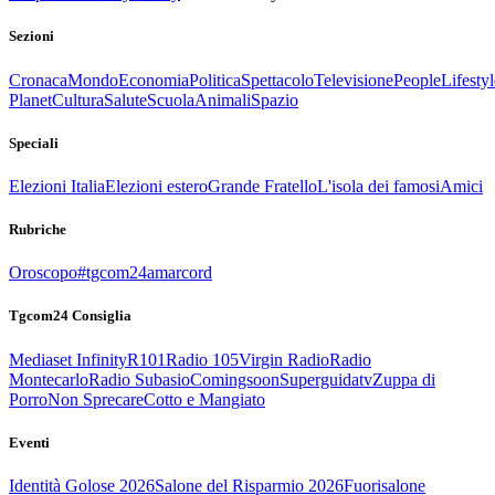
Sezioni
Cronaca
Mondo
Economia
Politica
Spettacolo
Televisione
People
Lifestyl
Planet
Cultura
Salute
Scuola
Animali
Spazio
Speciali
Elezioni Italia
Elezioni estero
Grande Fratello
L'isola dei famosi
Amici
Rubriche
Oroscopo
#tgcom24amarcord
Tgcom24 Consiglia
Mediaset Infinity
R101
Radio 105
Virgin Radio
Radio
Montecarlo
Radio Subasio
Comingsoon
Superguidatv
Zuppa di
Porro
Non Sprecare
Cotto e Mangiato
Eventi
Identità Golose 2026
Salone del Risparmio 2026
Fuorisalone