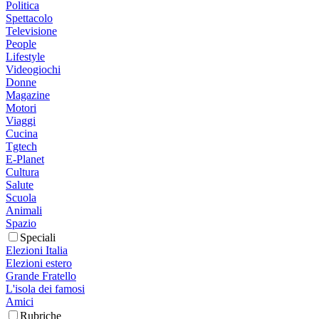
Politica
Spettacolo
Televisione
People
Lifestyle
Videogiochi
Donne
Magazine
Motori
Viaggi
Cucina
Tgtech
E-Planet
Cultura
Salute
Scuola
Animali
Spazio
Speciali
Elezioni Italia
Elezioni estero
Grande Fratello
L'isola dei famosi
Amici
Rubriche