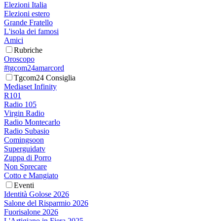
Elezioni Italia
Elezioni estero
Grande Fratello
L'isola dei famosi
Amici
Rubriche
Oroscopo
#tgcom24amarcord
Tgcom24 Consiglia
Mediaset Infinity
R101
Radio 105
Virgin Radio
Radio Montecarlo
Radio Subasio
Comingsoon
Superguidatv
Zuppa di Porro
Non Sprecare
Cotto e Mangiato
Eventi
Identità Golose 2026
Salone del Risparmio 2026
Fuorisalone 2026
L'Artigiano in Fiera 2025