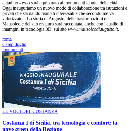
cittadino - esso sarà equiparato ai monumenti iconici della città.
Oggi inauguriamo un nuovo modo di collaborazione tra istituzioni e
privati che sta dando risultati interessati e che secondo me va
valorizzato". La storia di Augusto, delle trasformazioni del
Mausoleo e del suo restauro sarà raccontata, anche con l'ausilio di
imamgini in tecnologia 3D, sul sito
www.mausoleodiaugusto.it
.
roma
Campidoglio
monumenti
LE VOCI DEL COSTANZA
Costanza I di Sicilia, tra tecnologia e comfort: la
nave green della Regione