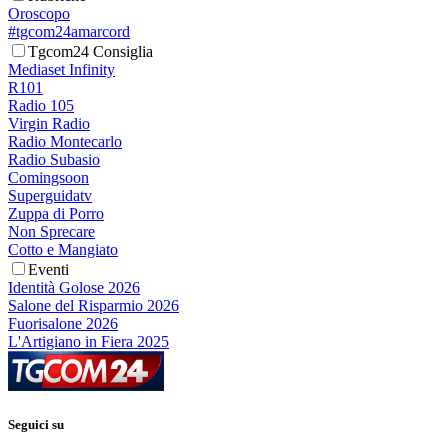
Oroscopo
#tgcom24amarcord
Tgcom24 Consiglia
Mediaset Infinity
R101
Radio 105
Virgin Radio
Radio Montecarlo
Radio Subasio
Comingsoon
Superguidatv
Zuppa di Porro
Non Sprecare
Cotto e Mangiato
Eventi
Identità Golose 2026
Salone del Risparmio 2026
Fuorisalone 2026
L'Artigiano in Fiera 2025
Seguici su