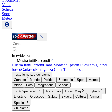
TgcomMag
Video
Schede
Sport
Meteo
In evidenza
Mostra tutti
Nascondi
Guerra Iran
Elezioni
Crans Montana
Epstein Files
Famiglia nel
bosco
Garlasco
Emergenza Clima
Tutti i dossier
Tutte le notizie del giorno
Cronaca
Mondo
Politica
Economia
Sport
Meteo
Video
Foto
Infografiche
Schede
Tv & Spettacolo
TgcomLab
TgcomMag
TgTech
Lifestyle
Oroscopo
Salute
Skuola
Cultura
Animali
Speciali
Chi siamo