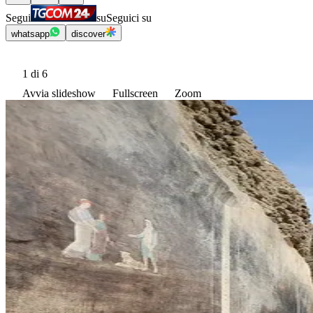
Segui
su
Seguici su
whatsapp
discover
1
di 6
Avvia slideshow
Fullscreen
Zoom