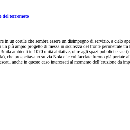
me del terremoto
re in un cortile che sembra essere un disimpegno di servizio, a cielo ap
di un più ampio progetto di messa in sicurezza del fronte perimetrale tra
mila ambienti in 1070 unità abitative, oltre agli spazi pubblici e sacri) 
ria), che prospettavano su via Nola e le cui facciate furono già portate al
cati, anche in questo caso interessati al momento dell’eruzione da import