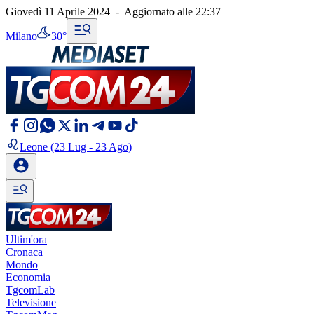
Giovedì 11 Aprile 2024
-
Aggiornato alle
22:37
Milano
30°
Leone
(23 Lug - 23 Ago)
Ultim'ora
Cronaca
Mondo
Economia
TgcomLab
Televisione