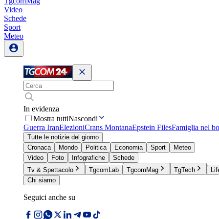
TgcomMag
Video
Schede
Sport
Meteo
In evidenza
Mostra tutti
Nascondi
Guerra Iran
Elezioni
Crans Montana
Epstein Files
Famiglia nel b
Tutte le notizie del giorno
Cronaca
Mondo
Politica
Economia
Sport
Meteo
Video
Foto
Infografiche
Schede
Tv & Spettacolo
TgcomLab
TgcomMag
TgTech
Lif
Chi siamo
Seguici anche su