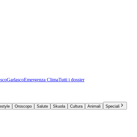
osco
Garlasco
Emergenza Clima
Tutti i dossier
estyle
Oroscopo
Salute
Skuola
Cultura
Animali
Speciali