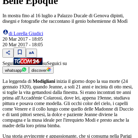
Belle Époque
In mostra fino al 16 luglio a Palazzo Ducale di Genova dipinti,
disegni e fotografie che raccontano il genio bohemienne di Modì
di
Lorella Giudici
20 Mar 2017 - 18:05
20 Mar 2017 - 18:05
Segui
su
Seguici su
whatsapp
discover
La leggenda di
Modigliani
inizia il giorno dopo la sua morte (24
gennaio 1920), quando Jeanne, a soli 21 anni e incinta di otto mesi,
si toglie la vita gettandosi dalla finestra. Si erano incontrati tre anni
prima all'Accadémie Colarossi, dove lei, appena 19enne, studiava
pittura e posava come modella. Gli occhi color del cielo, i capelli
come Venere e il collo lungo come quello delle Madonne di Duccio
e di tanti pittori senesi, la dolce e paziente Jeanne diviene la
compagna e la musa ideale per l'irrequieto Modi e presto anche la
madre della loro prima bimba.
Una storia avvincente e appassionante, che si consuma nella Parigi