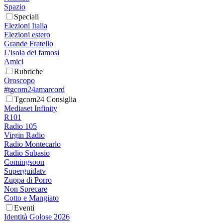
Spazio
Speciali
Elezioni Italia
Elezioni estero
Grande Fratello
L'isola dei famosi
Amici
Rubriche
Oroscopo
#tgcom24amarcord
Tgcom24 Consiglia
Mediaset Infinity
R101
Radio 105
Virgin Radio
Radio Montecarlo
Radio Subasio
Comingsoon
Superguidatv
Zuppa di Porro
Non Sprecare
Cotto e Mangiato
Eventi
Identità Golose 2026