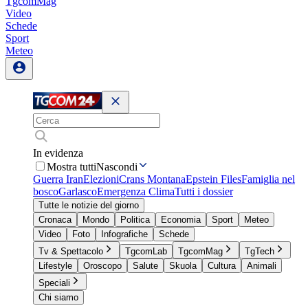
TgcomMag
Video
Schede
Sport
Meteo
In evidenza
Mostra tutti
Nascondi
Guerra Iran
Elezioni
Crans Montana
Epstein Files
Famiglia nel
bosco
Garlasco
Emergenza Clima
Tutti i dossier
Tutte le notizie del giorno
Cronaca
Mondo
Politica
Economia
Sport
Meteo
Video
Foto
Infografiche
Schede
Tv & Spettacolo
TgcomLab
TgcomMag
TgTech
Lifestyle
Oroscopo
Salute
Skuola
Cultura
Animali
Speciali
Chi siamo