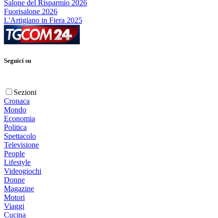
Salone del Risparmio 2026
Fuorisalone 2026
L'Artigiano in Fiera 2025
Seguici su
Sezioni
Cronaca
Mondo
Economia
Politica
Spettacolo
Televisione
People
Lifestyle
Videogiochi
Donne
Magazine
Motori
Viaggi
Cucina