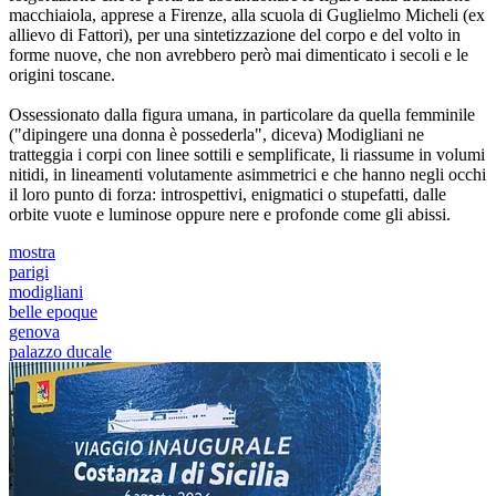
macchiaiola, apprese a Firenze, alla scuola di Guglielmo Micheli (ex
allievo di Fattori), per una sintetizzazione del corpo e del volto in
forme nuove, che non avrebbero però mai dimenticato i secoli e le
origini toscane.
Ossessionato dalla figura umana, in particolare da quella femminile
("dipingere una donna è possederla", diceva) Modigliani ne
tratteggia i corpi con linee sottili e semplificate, li riassume in volumi
nitidi, in lineamenti volutamente asimmetrici e che hanno negli occhi
il loro punto di forza: introspettivi, enigmatici o stupefatti, dalle
orbite vuote e luminose oppure nere e profonde come gli abissi.
mostra
parigi
modigliani
belle epoque
genova
palazzo ducale