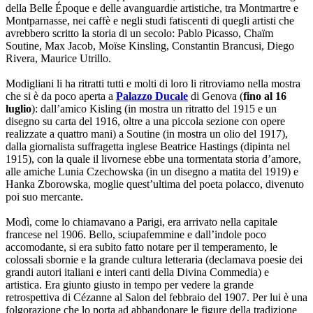
della Belle Époque e delle avanguardie artistiche, tra Montmartre e
Montparnasse, nei caffè e negli studi fatiscenti di quegli artisti che
avrebbero scritto la storia di un secolo: Pablo Picasso, Chaïm
Soutine, Max Jacob, Moïse Kinsling, Constantin Brancusi, Diego
Rivera, Maurice Utrillo.
Modigliani li ha ritratti tutti e molti di loro li ritroviamo nella mostra
che si è da poco aperta a
Palazzo Ducale
di Genova (
fino al 16
luglio
): dall’amico Kisling (in mostra un ritratto del 1915 e un
disegno su carta del 1916, oltre a una piccola sezione con opere
realizzate a quattro mani) a Soutine (in mostra un olio del 1917),
dalla giornalista suffragetta inglese Beatrice Hastings (dipinta nel
1915), con la quale il livornese ebbe una tormentata storia d’amore,
alle amiche Lunia Czechowska (in un disegno a matita del 1919) e
Hanka Zborowska, moglie quest’ultima del poeta polacco, divenuto
poi suo mercante.
Modì, come lo chiamavano a Parigi, era arrivato nella capitale
francese nel 1906. Bello, sciupafemmine e dall’indole poco
accomodante, si era subito fatto notare per il temperamento, le
colossali sbornie e la grande cultura letteraria (declamava poesie dei
grandi autori italiani e interi canti della Divina Commedia) e
artistica. Era giunto giusto in tempo per vedere la grande
retrospettiva di Cézanne al Salon del febbraio del 1907. Per lui è una
folgorazione che lo porta ad abbandonare le figure della tradizione