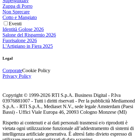
Superguidatv
Zuppa di Porro
Non Sprecare
Cotto e Mangiato
Eventi
Identità Golose 2026
Salone del Risparmio 2026
Fuorisalone 2026
L'Artigiano in Fiera 2025
Legal
Corporate
Cookie Policy
Privacy Policy
Copyright © 1999-
2026
RTI S.p.A. Business Digital - P.Iva
03976881007 - Tutti i diritti riservati - Per la pubblicità Mediamond
S.p.A. - RTI S.p.A., Mediaset N.V., sede legale Amsterdam (Paesi
Bassi) - Uffici Viale Europa 46, 20093 Cologno Monzese (MI)
Rispetto ai contenuti e ai dati personali trasmessi e/o riprodotti è
vietata ogni utilizzazione funzionale all’addestramento di sistemi di
intelligenza artificiale generativa. È altresì fatto divieto espresso di
utilizzare mezzi automatizzati di data scraping.