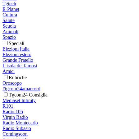
Tgtech
E-Planet
Cultura
Salute
Scuola
Animali
Spazio
Speciali
Elezioni Italia
Elezioni estero
Grande Fratello
L'isola dei famosi
Amici
Rubriche
Oroscopo
#tgcom24amarcord
Tgcom24 Consiglia
Mediaset Infinity
R101
Radio 105
Virgin Radio
Radio Montecarlo
Radio Subasio
Comingsoon