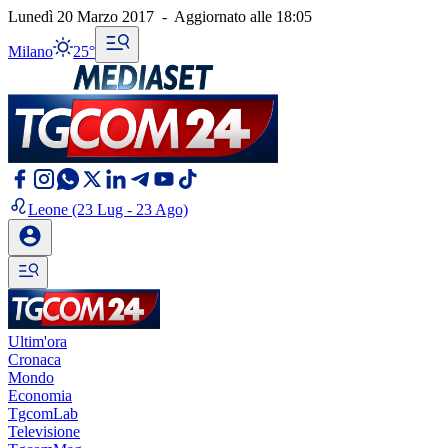
Lunedì 20 Marzo 2017
-
Aggiornato alle
18:05
Milano
25°
Leone
(23 Lug - 23 Ago)
Ultim'ora
Cronaca
Mondo
Economia
TgcomLab
Televisione