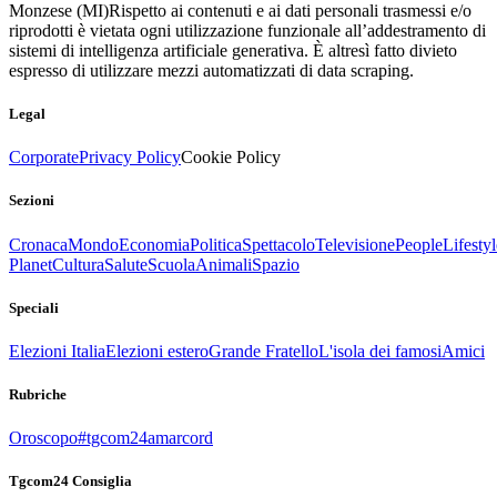
Monzese (MI)
Rispetto ai contenuti e ai dati personali trasmessi e/o
riprodotti è vietata ogni utilizzazione funzionale all’addestramento di
sistemi di intelligenza artificiale generativa. È altresì fatto divieto
espresso di utilizzare mezzi automatizzati di data scraping.
Legal
Corporate
Privacy Policy
Cookie Policy
Sezioni
Cronaca
Mondo
Economia
Politica
Spettacolo
Televisione
People
Lifestyl
Planet
Cultura
Salute
Scuola
Animali
Spazio
Speciali
Elezioni Italia
Elezioni estero
Grande Fratello
L'isola dei famosi
Amici
Rubriche
Oroscopo
#tgcom24amarcord
Tgcom24 Consiglia