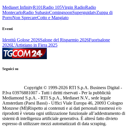
Mediaset Infinity
R101
Radio 105
Virgin Radio
Radio
Montecarlo
Radio Subasio
Comingsoon
Superguidatv
Zuppa di
Porro
Non Sprecare
Cotto e Mangiato
Eventi
Identità Golose 2026
Salone del Risparmio 2026
Fuorisalone
2026
L'Artigiano in Fiera 2025
Seguici su
Copyright © 1999-
2026
RTI S.p.A. Business Digital -
P.Iva 03976881007 - Tutti i diritti riservati - Per la pubblicità
Mediamond S.p.A. - RTI S.p.A., Mediaset N.V., sede legale
Amsterdam (Paesi Bassi) - Uffici Viale Europa 46, 20093 Cologno
Monzese (MI)
Rispetto ai contenuti e ai dati personali trasmessi e/o
riprodotti è vietata ogni utilizzazione funzionale all’addestramento di
sistemi di intelligenza artificiale generativa. È altresì fatto divieto
espresso di utilizzare mezzi automatizzati di data scraping.