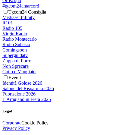
Oroscopo
#tgcom24amarcord
Tgcom24 Consiglia
Mediaset Infinity
R101
Radio 105
Virgin Radio
Radio Montecarlo
Radio Subasio
Comingsoon
Superguidatv
Zuppa di Porro
Non Sprecare
Cotto e Mangiato
Eventi
Identità Golose 2026
Salone del Risparmio 2026
Fuorisalone 2026
L'Artigiano in Fiera 2025
Legal
Corporate
Cookie Policy
Privacy Policy