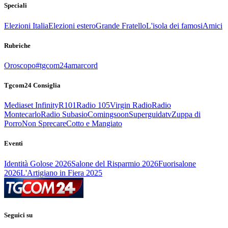
Speciali
Elezioni Italia
Elezioni estero
Grande Fratello
L'isola dei famosi
Amici
Rubriche
Oroscopo
#tgcom24amarcord
Tgcom24 Consiglia
Mediaset Infinity
R101
Radio 105
Virgin Radio
Radio
Montecarlo
Radio Subasio
Comingsoon
Superguidatv
Zuppa di
Porro
Non Sprecare
Cotto e Mangiato
Eventi
Identità Golose 2026
Salone del Risparmio 2026
Fuorisalone
2026
L'Artigiano in Fiera 2025
Seguici su