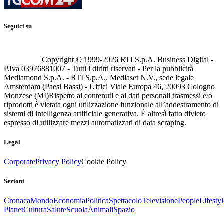
Seguici su
Copyright © 1999-
2026
RTI S.p.A. Business Digital -
P.Iva 03976881007 - Tutti i diritti riservati - Per la pubblicità
Mediamond S.p.A. - RTI S.p.A., Mediaset N.V., sede legale
Amsterdam (Paesi Bassi) - Uffici Viale Europa 46, 20093 Cologno
Monzese (MI)
Rispetto ai contenuti e ai dati personali trasmessi e/o
riprodotti è vietata ogni utilizzazione funzionale all’addestramento di
sistemi di intelligenza artificiale generativa. È altresì fatto divieto
espresso di utilizzare mezzi automatizzati di data scraping.
Legal
Corporate
Privacy Policy
Cookie Policy
Sezioni
Cronaca
Mondo
Economia
Politica
Spettacolo
Televisione
People
Lifestyl
Planet
Cultura
Salute
Scuola
Animali
Spazio