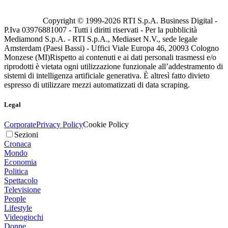
Copyright © 1999-
2026
RTI S.p.A. Business Digital -
P.Iva 03976881007 - Tutti i diritti riservati - Per la pubblicità
Mediamond S.p.A. - RTI S.p.A., Mediaset N.V., sede legale
Amsterdam (Paesi Bassi) - Uffici Viale Europa 46, 20093 Cologno
Monzese (MI)
Rispetto ai contenuti e ai dati personali trasmessi e/o
riprodotti è vietata ogni utilizzazione funzionale all’addestramento di
sistemi di intelligenza artificiale generativa. È altresì fatto divieto
espresso di utilizzare mezzi automatizzati di data scraping.
Legal
Corporate
Privacy Policy
Cookie Policy
Sezioni
Cronaca
Mondo
Economia
Politica
Spettacolo
Televisione
People
Lifestyle
Videogiochi
Donne