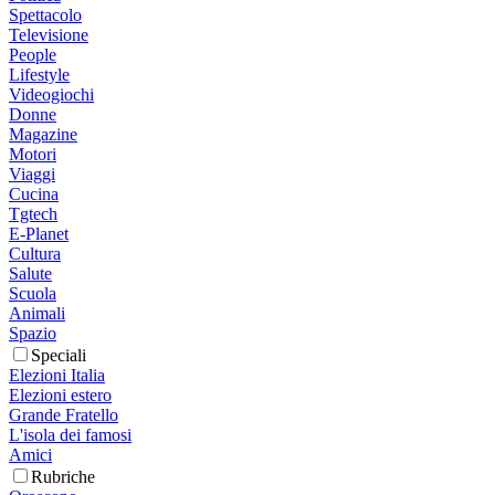
Spettacolo
Televisione
People
Lifestyle
Videogiochi
Donne
Magazine
Motori
Viaggi
Cucina
Tgtech
E-Planet
Cultura
Salute
Scuola
Animali
Spazio
Speciali
Elezioni Italia
Elezioni estero
Grande Fratello
L'isola dei famosi
Amici
Rubriche