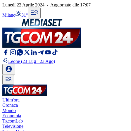
Lunedì 22 Aprile 2024
-
Aggiornato alle
17:07
Milano
31°
Leone
(23 Lug - 23 Ago)
Ultim'ora
Cronaca
Mondo
Economia
TgcomLab
Televisione