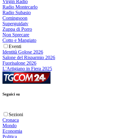
Virgin Radio
Radio Montecarlo
Radio Subasio
Comingsoon
Superguidatv
Zuppa di Porro
Non Sprecare
Cotto e Mangiato
Eventi
Identità Golose 2026
Salone del Risparmio 2026
Fuorisalone 2026
L'Artigiano in Fiera 2025
Seguici su
Sezioni
Cronaca
Mondo
Economia
Politica