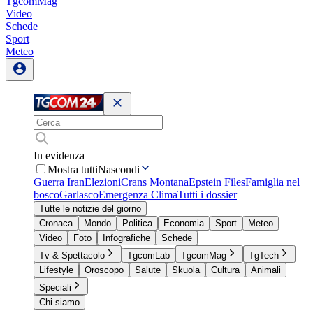
TgcomMag
Video
Schede
Sport
Meteo
In evidenza
Mostra tutti
Nascondi
Guerra Iran
Elezioni
Crans Montana
Epstein Files
Famiglia nel
bosco
Garlasco
Emergenza Clima
Tutti i dossier
Tutte le notizie del giorno
Cronaca
Mondo
Politica
Economia
Sport
Meteo
Video
Foto
Infografiche
Schede
Tv & Spettacolo
TgcomLab
TgcomMag
TgTech
Lifestyle
Oroscopo
Salute
Skuola
Cultura
Animali
Speciali
Chi siamo