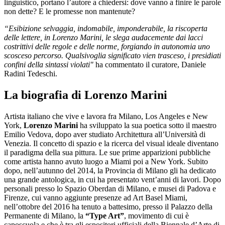
linguistico, portano l’autore a chiedersi: dove vanno a finire le parole
non dette? E le promesse non mantenute?
“Esibizione selvaggia, indomabile, imponderabile, la riscoperta
delle lettere, in Lorenzo Marini, le slega audacemente dai lacci
costrittivi delle regole e delle norme, forgiando in autonomia uno
scosceso percorso. Qualsivoglia significato vien trasceso, i presidiati
confini della sintassi violati"
ha commentato il curatore, Daniele
Radini Tedeschi.
La biografia di Lorenzo Marini
Artista italiano che vive e lavora fra Milano, Los Angeles e New
York,
Lorenzo Marini
ha sviluppato la sua poetica sotto il maestro
Emilio Vedova, dopo aver studiato Architettura all’Università di
Venezia. Il concetto di spazio e la ricerca del visual ideale diventano
il paradigma della sua pittura. Le sue prime apparizioni pubbliche
come artista hanno avuto luogo a Miami poi a New York. Subito
dopo, nell’autunno del 2014, la Provincia di Milano gli ha dedicato
una grande antologica, in cui ha presentato vent’anni di lavori. Dopo
personali presso lo Spazio Oberdan di Milano, e musei di Padova e
Firenze, cui vanno aggiunte presenze ad Art Basel Miami,
nell’ottobre del 2016 ha tenuto a battesimo, presso il Palazzo della
Permanente di Milano, la
“Type Art”
, movimento di cui è
caposcuola e che è tra gli espositori ufficiali della Biennale d’Arte di