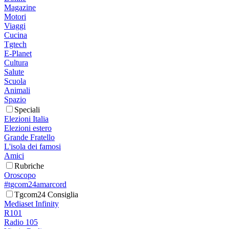
Magazine
Motori
Viaggi
Cucina
Tgtech
E-Planet
Cultura
Salute
Scuola
Animali
Spazio
Speciali
Elezioni Italia
Elezioni estero
Grande Fratello
L'isola dei famosi
Amici
Rubriche
Oroscopo
#tgcom24amarcord
Tgcom24 Consiglia
Mediaset Infinity
R101
Radio 105