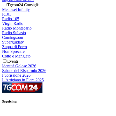
Tgcom24 Consiglia
Mediaset Infinity
R101
Radio 105
Virgin Radio
Radio Montecarlo
Radio Subasio
Comingsoon
Superguidatv
Zuppa di Porro
Non Sprecare
Cotto e Mangiato
Eventi
Identità Golose 2026
Salone del Risparmio 2026
Fuorisalone 2026
L'Artigiano in Fiera 2025
Seguici su