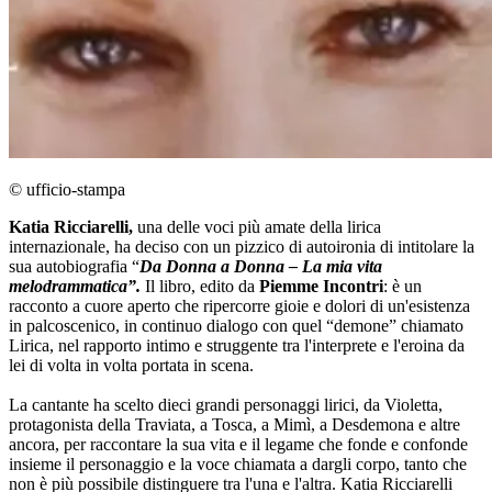
© ufficio-stampa
Katia Ricciarelli,
una delle voci più amate della lirica
internazionale, ha deciso con un pizzico di autoironia di intitolare la
sua autobiografia “
Da Donna a Donna – La mia vita
melodrammatica”.
Il libro, edito da
Piemme Incontri
: è un
racconto a cuore aperto che ripercorre gioie e dolori di un'esistenza
in palcoscenico, in continuo dialogo con quel “demone” chiamato
Lirica, nel rapporto intimo e struggente tra l'interprete e l'eroina da
lei di volta in volta portata in scena.
La cantante ha scelto dieci grandi personaggi lirici, da Violetta,
protagonista della Traviata, a Tosca, a Mimì, a Desdemona e altre
ancora, per raccontare la sua vita e il legame che fonde e confonde
insieme il personaggio e la voce chiamata a dargli corpo, tanto che
non è più possibile distinguere tra l'una e l'altra. Katia Ricciarelli