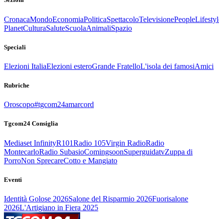
Cronaca
Mondo
Economia
Politica
Spettacolo
Televisione
People
Lifestyl
Planet
Cultura
Salute
Scuola
Animali
Spazio
Speciali
Elezioni Italia
Elezioni estero
Grande Fratello
L'isola dei famosi
Amici
Rubriche
Oroscopo
#tgcom24amarcord
Tgcom24 Consiglia
Mediaset Infinity
R101
Radio 105
Virgin Radio
Radio
Montecarlo
Radio Subasio
Comingsoon
Superguidatv
Zuppa di
Porro
Non Sprecare
Cotto e Mangiato
Eventi
Identità Golose 2026
Salone del Risparmio 2026
Fuorisalone
2026
L'Artigiano in Fiera 2025