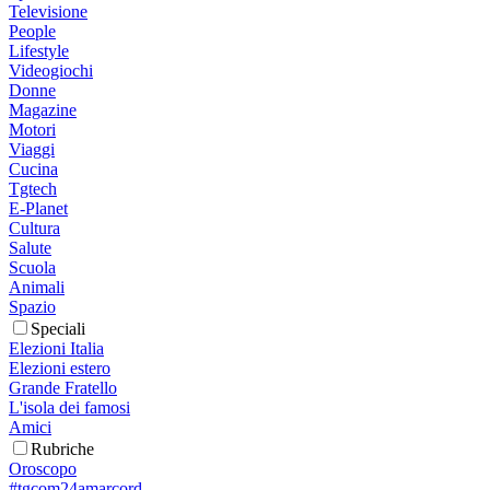
Televisione
People
Lifestyle
Videogiochi
Donne
Magazine
Motori
Viaggi
Cucina
Tgtech
E-Planet
Cultura
Salute
Scuola
Animali
Spazio
Speciali
Elezioni Italia
Elezioni estero
Grande Fratello
L'isola dei famosi
Amici
Rubriche
Oroscopo
#tgcom24amarcord