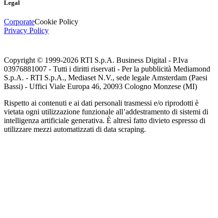
Legal
Corporate
Cookie Policy
Privacy Policy
Copyright © 1999-
2026
RTI S.p.A. Business Digital - P.Iva
03976881007 - Tutti i diritti riservati - Per la pubblicità Mediamond
S.p.A. - RTI S.p.A., Mediaset N.V., sede legale Amsterdam (Paesi
Bassi) - Uffici Viale Europa 46, 20093 Cologno Monzese (MI)
Rispetto ai contenuti e ai dati personali trasmessi e/o riprodotti è
vietata ogni utilizzazione funzionale all’addestramento di sistemi di
intelligenza artificiale generativa. È altresì fatto divieto espresso di
utilizzare mezzi automatizzati di data scraping.