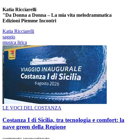
Katia Ricciarelli
"Da Donna a Donna – La mia vita melodrammatica
Edizioni Piemme Incontri
Katia Ricciarelli
saggio
musica lirica
LE VOCI DEL COSTANZA
Costanza I di Sicilia, tra tecnologia e comfort: la
nave green della Regione
contenuto sponsorizzato