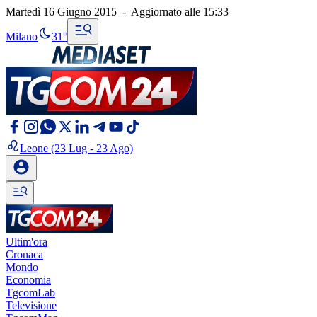
Martedì 16 Giugno 2015
-
Aggiornato alle
15:33
Milano
31°
Leone
(23 Lug - 23 Ago)
Ultim'ora
Cronaca
Mondo
Economia
TgcomLab
Televisione