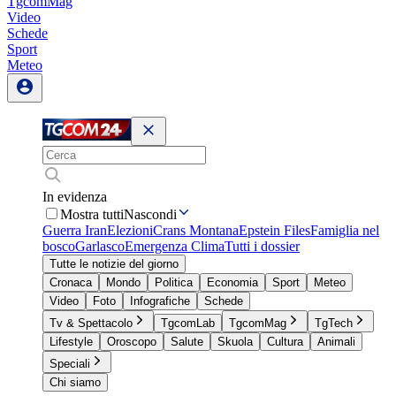
TgcomMag
Video
Schede
Sport
Meteo
In evidenza
Mostra tutti
Nascondi
Guerra Iran
Elezioni
Crans Montana
Epstein Files
Famiglia nel
bosco
Garlasco
Emergenza Clima
Tutti i dossier
Tutte le notizie del giorno
Cronaca
Mondo
Politica
Economia
Sport
Meteo
Video
Foto
Infografiche
Schede
Tv & Spettacolo
TgcomLab
TgcomMag
TgTech
Lifestyle
Oroscopo
Salute
Skuola
Cultura
Animali
Speciali
Chi siamo