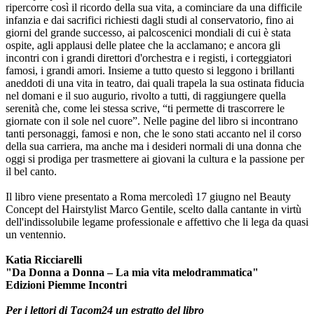
ripercorre così il ricordo della sua vita, a cominciare da una difficile
infanzia e dai sacrifici richiesti dagli studi al conservatorio, fino ai
giorni del grande successo, ai palcoscenici mondiali di cui è stata
ospite, agli applausi delle platee che la acclamano; e ancora gli
incontri con i grandi direttori d'orchestra e i registi, i corteggiatori
famosi, i grandi amori. Insieme a tutto questo si leggono i brillanti
aneddoti di una vita in teatro, dai quali trapela la sua ostinata fiducia
nel domani e il suo augurio, rivolto a tutti, di raggiungere quella
serenità che, come lei stessa scrive, “ti permette di trascorrere le
giornate con il sole nel cuore”. Nelle pagine del libro si incontrano
tanti personaggi, famosi e non, che le sono stati accanto nel il corso
della sua carriera, ma anche ma i desideri normali di una donna che
oggi si prodiga per trasmettere ai giovani la cultura e la passione per
il bel canto.
Il libro viene presentato a Roma mercoledì 17 giugno nel Beauty
Concept del Hairstylist Marco Gentile, scelto dalla cantante in virtù
dell'indissolubile legame professionale e affettivo che li lega da quasi
un ventennio.
Katia Ricciarelli
"Da Donna a Donna – La mia vita melodrammatica"
Edizioni Piemme Incontri
Per i lettori di Tgcom24 un estratto del libro