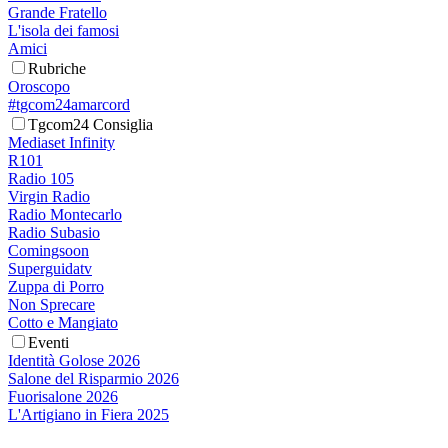
Grande Fratello
L'isola dei famosi
Amici
Rubriche
Oroscopo
#tgcom24amarcord
Tgcom24 Consiglia
Mediaset Infinity
R101
Radio 105
Virgin Radio
Radio Montecarlo
Radio Subasio
Comingsoon
Superguidatv
Zuppa di Porro
Non Sprecare
Cotto e Mangiato
Eventi
Identità Golose 2026
Salone del Risparmio 2026
Fuorisalone 2026
L'Artigiano in Fiera 2025