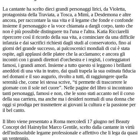
La cantante ha scelto dieci grandi personaggi lirici, da Violetta,
protagonista della Traviata, a Tosca, a Mimì, a Desdemona e altre
ancora, per raccontare la sua vita e il legame che fonde e confonde
insieme il personaggio e la voce chiamata a dargli corpo, tanto che
non è più possibile distinguere tra l'una e l'altra. Katia Ricciarelli
ripercorre così il ricordo della sua vita, a cominciare da una difficile
infanzia e dai sacrifici richiesti dagli studi al conservatorio, fino ai
giorni del grande successo, ai palcoscenici mondiali di cui è stata
ospite, agli applausi delle platee che la acclamano; e ancora gli
incontri con i grandi direttori d'orchestra e i registi, i corteggiatori
famosi, i grandi amori. Insieme a tutto questo si leggono i brillanti
aneddoti di una vita in teatro, dai quali trapela la sua ostinata fiducia
nel domani e il suo augurio, rivolto a tutti, di raggiungere quella
serenità che, come lei stessa scrive, “ti permette di trascorrere le
giornate con il sole nel cuore”. Nelle pagine del libro si incontrano
tanti personaggi, famosi e non, che le sono stati accanto nel il corso
della sua carriera, ma anche ma i desideri normali di una donna che
oggi si prodiga per trasmettere ai giovani la cultura e la passione per
il bel canto.
Il libro viene presentato a Roma mercoledì 17 giugno nel Beauty
Concept del Hairstylist Marco Gentile, scelto dalla cantante in virtù
dell'indissolubile legame professionale e affettivo che li lega da quasi
un ventennio.