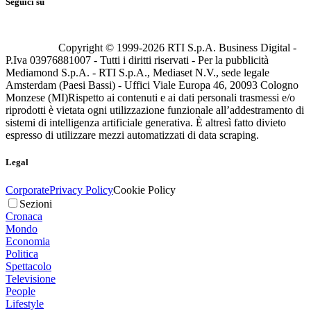
Seguici su
Copyright © 1999-
2026
RTI S.p.A. Business Digital -
P.Iva 03976881007 - Tutti i diritti riservati - Per la pubblicità
Mediamond S.p.A. - RTI S.p.A., Mediaset N.V., sede legale
Amsterdam (Paesi Bassi) - Uffici Viale Europa 46, 20093 Cologno
Monzese (MI)
Rispetto ai contenuti e ai dati personali trasmessi e/o
riprodotti è vietata ogni utilizzazione funzionale all’addestramento di
sistemi di intelligenza artificiale generativa. È altresì fatto divieto
espresso di utilizzare mezzi automatizzati di data scraping.
Legal
Corporate
Privacy Policy
Cookie Policy
Sezioni
Cronaca
Mondo
Economia
Politica
Spettacolo
Televisione
People
Lifestyle