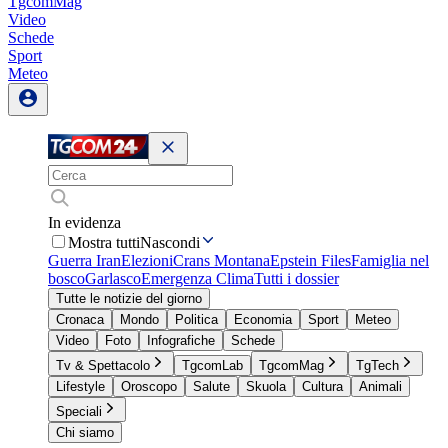
TgcomMag
Video
Schede
Sport
Meteo
In evidenza
Mostra tutti
Nascondi
Guerra Iran
Elezioni
Crans Montana
Epstein Files
Famiglia nel
bosco
Garlasco
Emergenza Clima
Tutti i dossier
Tutte le notizie del giorno
Cronaca
Mondo
Politica
Economia
Sport
Meteo
Video
Foto
Infografiche
Schede
Tv & Spettacolo
TgcomLab
TgcomMag
TgTech
Lifestyle
Oroscopo
Salute
Skuola
Cultura
Animali
Speciali
Chi siamo