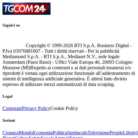
Seguici su
Copyright © 1999-
2026
RTI S.p.A. Business Digital -
P.Iva 03976881007 - Tutti i diritti riservati - Per la pubblicità
Mediamond S.p.A. - RTI S.p.A., Mediaset N.V., sede legale
Amsterdam (Paesi Bassi) - Uffici Viale Europa 46, 20093 Cologno
Monzese (MI)
Rispetto ai contenuti e ai dati personali trasmessi e/o
riprodotti è vietata ogni utilizzazione funzionale all’addestramento di
sistemi di intelligenza artificiale generativa. È altresì fatto divieto
espresso di utilizzare mezzi automatizzati di data scraping.
Legal
Corporate
Privacy Policy
Cookie Policy
Sezioni
Cronaca
Mondo
Economia
Politica
Spettacolo
Televisione
People
Lifestyl