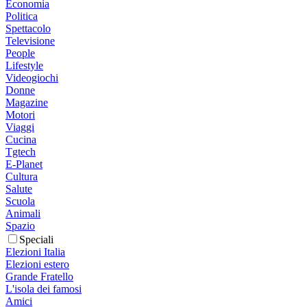
Economia
Politica
Spettacolo
Televisione
People
Lifestyle
Videogiochi
Donne
Magazine
Motori
Viaggi
Cucina
Tgtech
E-Planet
Cultura
Salute
Scuola
Animali
Spazio
Speciali
Elezioni Italia
Elezioni estero
Grande Fratello
L'isola dei famosi
Amici