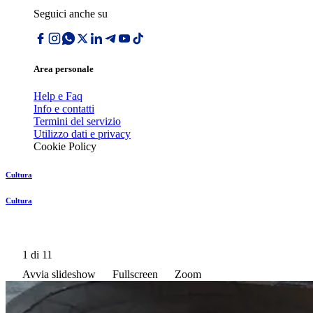
Seguici anche su
Area personale
Help e Faq
Info e contatti
Termini del servizio
Utilizzo dati e privacy
Cookie Policy
Cultura
Cultura
1
di 11
Avvia slideshow
Fullscreen
Zoom