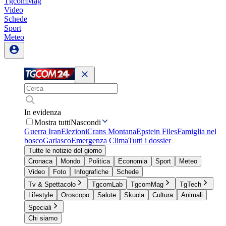
TgcomMag
Video
Schede
Sport
Meteo
In evidenza
Mostra tutti
Nascondi
Guerra Iran
Elezioni
Crans Montana
Epstein Files
Famiglia nel
bosco
Garlasco
Emergenza Clima
Tutti i dossier
Tutte le notizie del giorno
Cronaca
Mondo
Politica
Economia
Sport
Meteo
Video
Foto
Infografiche
Schede
Tv & Spettacolo
TgcomLab
TgcomMag
TgTech
Lifestyle
Oroscopo
Salute
Skuola
Cultura
Animali
Speciali
Chi siamo