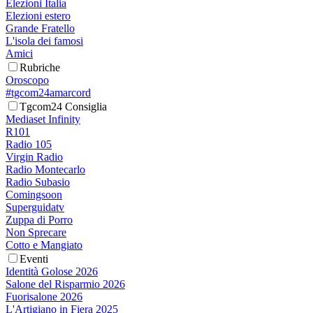
Elezioni Italia
Elezioni estero
Grande Fratello
L'isola dei famosi
Amici
Rubriche
Oroscopo
#tgcom24amarcord
Tgcom24 Consiglia
Mediaset Infinity
R101
Radio 105
Virgin Radio
Radio Montecarlo
Radio Subasio
Comingsoon
Superguidatv
Zuppa di Porro
Non Sprecare
Cotto e Mangiato
Eventi
Identità Golose 2026
Salone del Risparmio 2026
Fuorisalone 2026
L'Artigiano in Fiera 2025