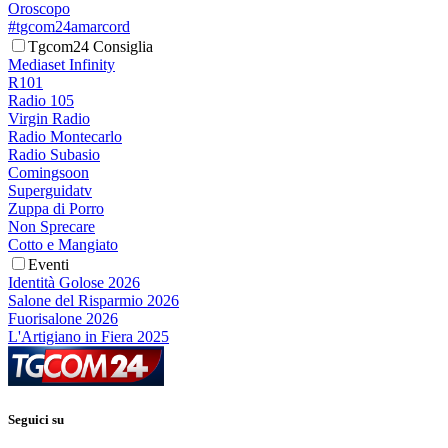
Oroscopo
#tgcom24amarcord
Tgcom24 Consiglia
Mediaset Infinity
R101
Radio 105
Virgin Radio
Radio Montecarlo
Radio Subasio
Comingsoon
Superguidatv
Zuppa di Porro
Non Sprecare
Cotto e Mangiato
Eventi
Identità Golose 2026
Salone del Risparmio 2026
Fuorisalone 2026
L'Artigiano in Fiera 2025
Seguici su