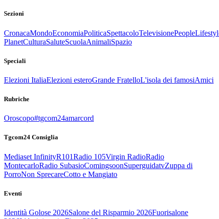
Sezioni
Cronaca
Mondo
Economia
Politica
Spettacolo
Televisione
People
Lifestyl
Planet
Cultura
Salute
Scuola
Animali
Spazio
Speciali
Elezioni Italia
Elezioni estero
Grande Fratello
L'isola dei famosi
Amici
Rubriche
Oroscopo
#tgcom24amarcord
Tgcom24 Consiglia
Mediaset Infinity
R101
Radio 105
Virgin Radio
Radio
Montecarlo
Radio Subasio
Comingsoon
Superguidatv
Zuppa di
Porro
Non Sprecare
Cotto e Mangiato
Eventi
Identità Golose 2026
Salone del Risparmio 2026
Fuorisalone