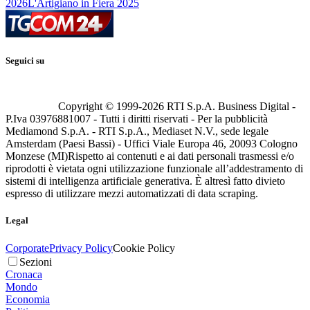
2026
L'Artigiano in Fiera 2025
Seguici su
Copyright © 1999-
2026
RTI S.p.A. Business Digital -
P.Iva 03976881007 - Tutti i diritti riservati - Per la pubblicità
Mediamond S.p.A. - RTI S.p.A., Mediaset N.V., sede legale
Amsterdam (Paesi Bassi) - Uffici Viale Europa 46, 20093 Cologno
Monzese (MI)
Rispetto ai contenuti e ai dati personali trasmessi e/o
riprodotti è vietata ogni utilizzazione funzionale all’addestramento di
sistemi di intelligenza artificiale generativa. È altresì fatto divieto
espresso di utilizzare mezzi automatizzati di data scraping.
Legal
Corporate
Privacy Policy
Cookie Policy
Sezioni
Cronaca
Mondo
Economia