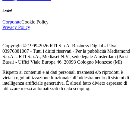
Legal
Corporate
Cookie Policy
Privacy Policy
Copyright © 1999-
2026
RTI S.p.A. Business Digital - P.Iva
03976881007 - Tutti i diritti riservati - Per la pubblicità Mediamond
S.p.A. - RTI S.p.A., Mediaset N.V., sede legale Amsterdam (Paesi
Bassi) - Uffici Viale Europa 46, 20093 Cologno Monzese (MI)
Rispetto ai contenuti e ai dati personali trasmessi e/o riprodotti è
vietata ogni utilizzazione funzionale all’addestramento di sistemi di
intelligenza artificiale generativa. È altresì fatto divieto espresso di
utilizzare mezzi automatizzati di data scraping.