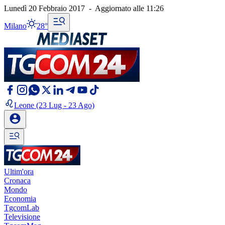
Lunedì 20 Febbraio 2017
-
Aggiornato alle
11:26
Milano
28°
Leone
(23 Lug - 23 Ago)
Ultim'ora
Cronaca
Mondo
Economia
TgcomLab
Televisione