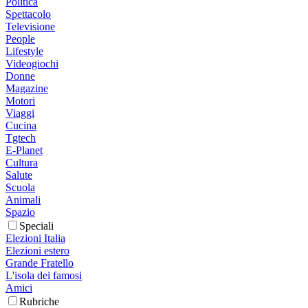
Politica
Spettacolo
Televisione
People
Lifestyle
Videogiochi
Donne
Magazine
Motori
Viaggi
Cucina
Tgtech
E-Planet
Cultura
Salute
Scuola
Animali
Spazio
Speciali
Elezioni Italia
Elezioni estero
Grande Fratello
L'isola dei famosi
Amici
Rubriche