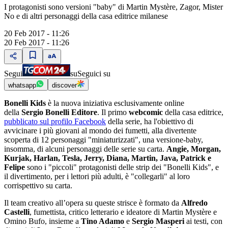
I protagonisti sono versioni "baby" di Martin Mystère, Zagor, Mister
No e di altri personaggi della casa editrice milanese
20 Feb 2017 - 11:26
20 Feb 2017 - 11:26
Segui
su
Seguici su
whatsapp
discover
Bonelli Kids
è la nuova iniziativa esclusivamente online
della
Sergio Bonelli Editore
. Il primo
webcomic
della casa editrice,
pubblicato sul profilo Facebook
della serie, ha l'obiettivo di
avvicinare i più giovani al mondo dei fumetti, alla divertente
scoperta di 12 personaggi "miniaturizzati", una versione-baby,
insomma, di alcuni personaggi delle serie su carta.
Angie, Morgan,
Kurjak, Harlan, Tesla, Jerry, Diana, Martin, Java, Patrick e
Felipe
sono i "piccoli" protagonisti delle strip dei "Bonelli Kids", e
il divertimento, per i lettori più adulti, è "collegarli" al loro
corrispettivo su carta.
Il team creativo all’opera su queste strisce è formato da
Alfredo
Castelli
, fumettista, critico letterario e ideatore di Martin Mystère e
Omino Bufo, insieme a
Tino Adamo
e
Sergio Masperi
ai testi, con