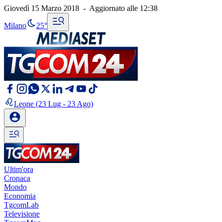
Giovedì 15 Marzo 2018
-
Aggiornato alle
12:38
Milano
25°
Leone
(23 Lug - 23 Ago)
Ultim'ora
Cronaca
Mondo
Economia
TgcomLab
Televisione