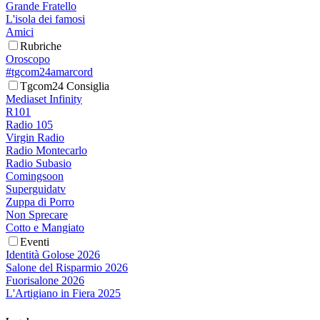
Grande Fratello
L'isola dei famosi
Amici
Rubriche
Oroscopo
#tgcom24amarcord
Tgcom24 Consiglia
Mediaset Infinity
R101
Radio 105
Virgin Radio
Radio Montecarlo
Radio Subasio
Comingsoon
Superguidatv
Zuppa di Porro
Non Sprecare
Cotto e Mangiato
Eventi
Identità Golose 2026
Salone del Risparmio 2026
Fuorisalone 2026
L'Artigiano in Fiera 2025