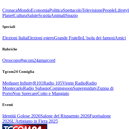
Cronaca
Mondo
Economia
Politica
Spettacolo
Televisione
People
Lifestyl
Planet
Cultura
Salute
Scuola
Animali
Spazio
Speciali
Elezioni Italia
Elezioni estero
Grande Fratello
L'isola dei famosi
Amici
Rubriche
Oroscopo
#tgcom24amarcord
Tgcom24 Consiglia
Mediaset Infinity
R101
Radio 105
Virgin Radio
Radio
Montecarlo
Radio Subasio
Comingsoon
Superguidatv
Zuppa di
Porro
Non Sprecare
Cotto e Mangiato
Eventi
Identità Golose 2026
Salone del Risparmio 2026
Fuorisalone
2026
L'Artigiano in Fiera 2025