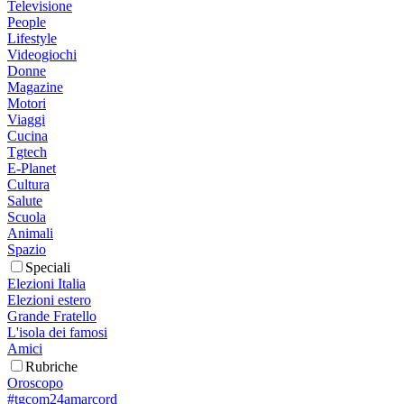
Televisione
People
Lifestyle
Videogiochi
Donne
Magazine
Motori
Viaggi
Cucina
Tgtech
E-Planet
Cultura
Salute
Scuola
Animali
Spazio
Speciali
Elezioni Italia
Elezioni estero
Grande Fratello
L'isola dei famosi
Amici
Rubriche
Oroscopo
#tgcom24amarcord