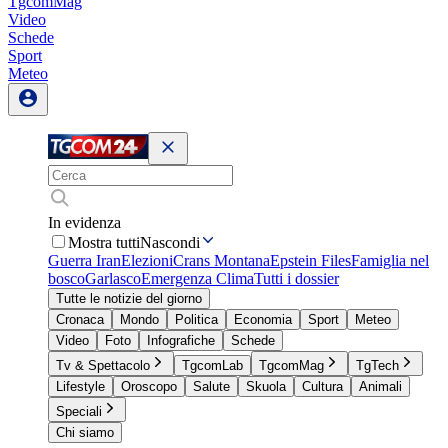
TgcomMag
Video
Schede
Sport
Meteo
In evidenza
Mostra tutti
Nascondi
Guerra Iran
Elezioni
Crans Montana
Epstein Files
Famiglia nel
bosco
Garlasco
Emergenza Clima
Tutti i dossier
Tutte le notizie del giorno
Cronaca
Mondo
Politica
Economia
Sport
Meteo
Video
Foto
Infografiche
Schede
Tv & Spettacolo
TgcomLab
TgcomMag
TgTech
Lifestyle
Oroscopo
Salute
Skuola
Cultura
Animali
Speciali
Chi siamo