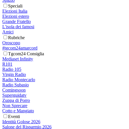
Spazio
Speciali
Elezioni Italia
Elezioni estero
Grande Fratello
L'isola dei famosi
Amici
Rubriche
Oroscopo
#tgcom24amarcord
Tgcom24 Consiglia
Mediaset Infinity
R101
Radio 105
Virgin Radio
Radio Montecarlo
Radio Subasio
Comingsoon
Superguidatv
Zuppa di Porro
Non Sprecare
Cotto e Mangiato
Eventi
Identità Golose 2026
Salone del Risparmio 2026