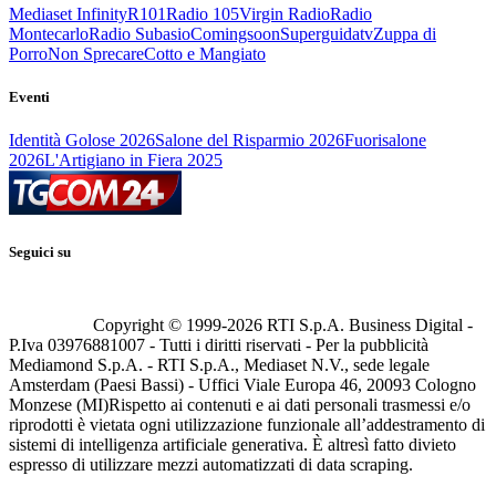
Mediaset Infinity
R101
Radio 105
Virgin Radio
Radio
Montecarlo
Radio Subasio
Comingsoon
Superguidatv
Zuppa di
Porro
Non Sprecare
Cotto e Mangiato
Eventi
Identità Golose 2026
Salone del Risparmio 2026
Fuorisalone
2026
L'Artigiano in Fiera 2025
Seguici su
Copyright © 1999-
2026
RTI S.p.A. Business Digital -
P.Iva 03976881007 - Tutti i diritti riservati - Per la pubblicità
Mediamond S.p.A. - RTI S.p.A., Mediaset N.V., sede legale
Amsterdam (Paesi Bassi) - Uffici Viale Europa 46, 20093 Cologno
Monzese (MI)
Rispetto ai contenuti e ai dati personali trasmessi e/o
riprodotti è vietata ogni utilizzazione funzionale all’addestramento di
sistemi di intelligenza artificiale generativa. È altresì fatto divieto
espresso di utilizzare mezzi automatizzati di data scraping.