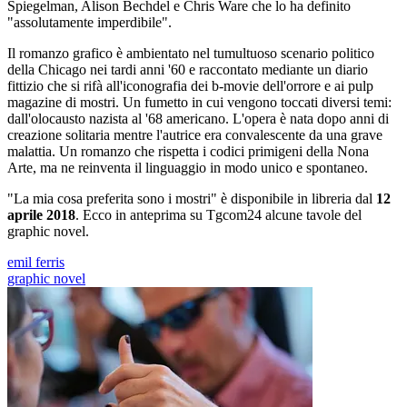
Spiegelman, Alison Bechdel e Chris Ware che lo ha definito
"assolutamente imperdibile".
Il romanzo grafico è ambientato nel tumultuoso scenario politico
della Chicago nei tardi anni '60 e raccontato mediante un diario
fittizio che si rifà all'iconografia dei b-movie dell'orrore e ai pulp
magazine di mostri. Un fumetto in cui vengono toccati diversi temi:
dall'olocausto nazista al '68 americano. L'opera è nata dopo anni di
creazione solitaria mentre l'autrice era convalescente da una grave
malattia. Un romanzo che rispetta i codici primigeni della Nona
Arte, ma ne reinventa il linguaggio in modo unico e spontaneo.
"La mia cosa preferita sono i mostri" è disponibile in libreria dal
12
aprile 2018
. Ecco in anteprima su Tgcom24 alcune tavole del
graphic novel.
emil ferris
graphic novel