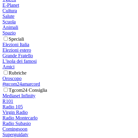
E-Planet
Cultura
Salute
Scuola
Animali
Spazio
Speciali
Elezioni Italia
Elezioni estero
Grande Fratello
L'isola dei famosi
Amici
Rubriche
Oroscopo
#tgcom24amarcord
Tgcom24 Consiglia
Mediaset Infinity
R101
Radio 105
Virgin Radio
Radio Montecarlo
Radio Subasio
Comingsoon
Superguidatv