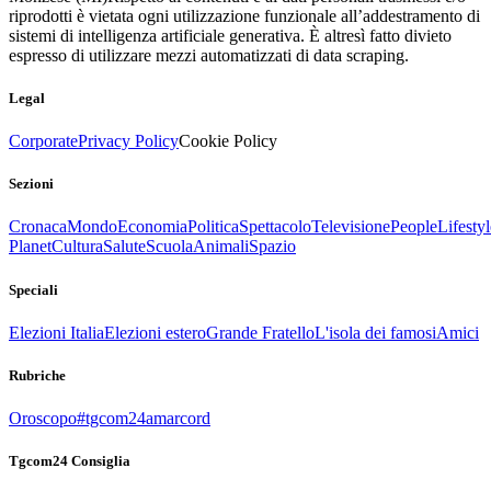
riprodotti è vietata ogni utilizzazione funzionale all’addestramento di
sistemi di intelligenza artificiale generativa. È altresì fatto divieto
espresso di utilizzare mezzi automatizzati di data scraping.
Legal
Corporate
Privacy Policy
Cookie Policy
Sezioni
Cronaca
Mondo
Economia
Politica
Spettacolo
Televisione
People
Lifestyl
Planet
Cultura
Salute
Scuola
Animali
Spazio
Speciali
Elezioni Italia
Elezioni estero
Grande Fratello
L'isola dei famosi
Amici
Rubriche
Oroscopo
#tgcom24amarcord
Tgcom24 Consiglia