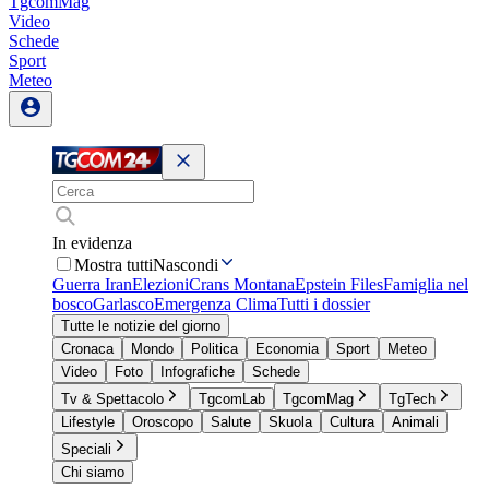
TgcomMag
Video
Schede
Sport
Meteo
In evidenza
Mostra tutti
Nascondi
Guerra Iran
Elezioni
Crans Montana
Epstein Files
Famiglia nel
bosco
Garlasco
Emergenza Clima
Tutti i dossier
Tutte le notizie del giorno
Cronaca
Mondo
Politica
Economia
Sport
Meteo
Video
Foto
Infografiche
Schede
Tv & Spettacolo
TgcomLab
TgcomMag
TgTech
Lifestyle
Oroscopo
Salute
Skuola
Cultura
Animali
Speciali
Chi siamo