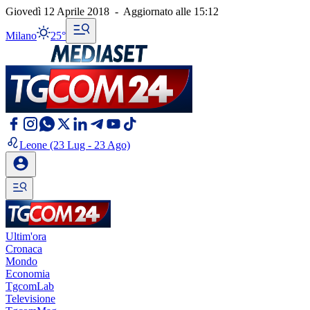
Giovedì 12 Aprile 2018
-
Aggiornato alle
15:12
Milano
25°
Leone
(23 Lug - 23 Ago)
Ultim'ora
Cronaca
Mondo
Economia
TgcomLab
Televisione