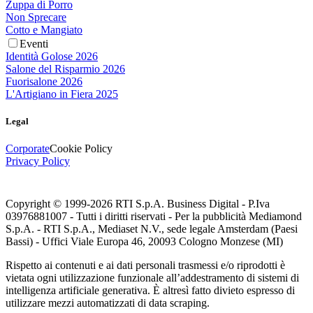
Zuppa di Porro
Non Sprecare
Cotto e Mangiato
Eventi
Identità Golose 2026
Salone del Risparmio 2026
Fuorisalone 2026
L'Artigiano in Fiera 2025
Legal
Corporate
Cookie Policy
Privacy Policy
Copyright © 1999-
2026
RTI S.p.A. Business Digital - P.Iva
03976881007 - Tutti i diritti riservati - Per la pubblicità Mediamond
S.p.A. - RTI S.p.A., Mediaset N.V., sede legale Amsterdam (Paesi
Bassi) - Uffici Viale Europa 46, 20093 Cologno Monzese (MI)
Rispetto ai contenuti e ai dati personali trasmessi e/o riprodotti è
vietata ogni utilizzazione funzionale all’addestramento di sistemi di
intelligenza artificiale generativa. È altresì fatto divieto espresso di
utilizzare mezzi automatizzati di data scraping.