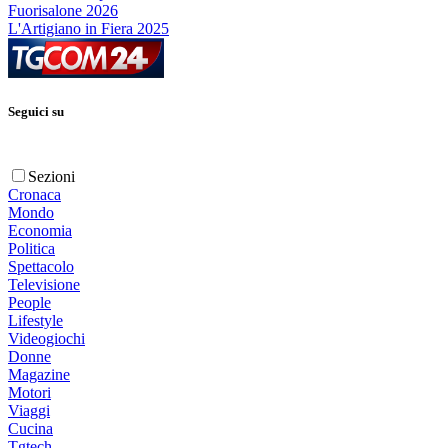
Fuorisalone 2026
L'Artigiano in Fiera 2025
Seguici su
Sezioni
Cronaca
Mondo
Economia
Politica
Spettacolo
Televisione
People
Lifestyle
Videogiochi
Donne
Magazine
Motori
Viaggi
Cucina
Tgtech