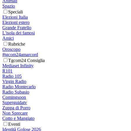
Animali
Spazio
Speciali
Elezioni Italia
Elezioni estero
Grande Fratello
L'isola dei famosi
Amici
Rubriche
Oroscopo
#tgcom24amarcord
Tgcom24 Consiglia
Mediaset Infinity
R101
Radio 105
Virgin Radio
Radio Montecarlo
Radio Subasio
Comingsoon
Superguidatv
Zuppa di Porro
Non Sprecare
Cotto e Mangiato
Eventi
Identità Golose 2026