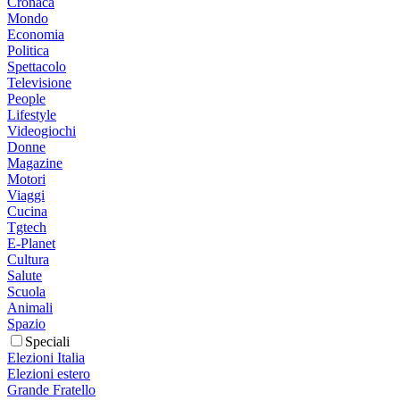
Cronaca
Mondo
Economia
Politica
Spettacolo
Televisione
People
Lifestyle
Videogiochi
Donne
Magazine
Motori
Viaggi
Cucina
Tgtech
E-Planet
Cultura
Salute
Scuola
Animali
Spazio
Speciali
Elezioni Italia
Elezioni estero
Grande Fratello