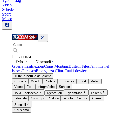
TgcomMag
Video
Schede
Sport
Meteo
In evidenza
Mostra tutti
Nascondi
Guerra Iran
Elezioni
Crans Montana
Epstein Files
Famiglia nel
bosco
Garlasco
Emergenza Clima
Tutti i dossier
Tutte le notizie del giorno
Cronaca
Mondo
Politica
Economia
Sport
Meteo
Video
Foto
Infografiche
Schede
Tv & Spettacolo
TgcomLab
TgcomMag
TgTech
Lifestyle
Oroscopo
Salute
Skuola
Cultura
Animali
Speciali
Chi siamo