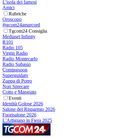
L'isola dei famosi
Amici
Rubriche
Oroscopo
#tgcom24amarcord
Tgcom24 Consiglia
Mediaset Infinity
R101
Radio 105
Virgin Radio
Radio Montecarlo
Radio Subasio
Comingsoon
Superguidatv
Zuppa di Porro
Non Sprecare
Cotto e Mangiato
Eventi
Identità Golose 2026
Salone del Risparmio 2026
Fuorisalone 2026
L'Artigiano in Fiera 2025