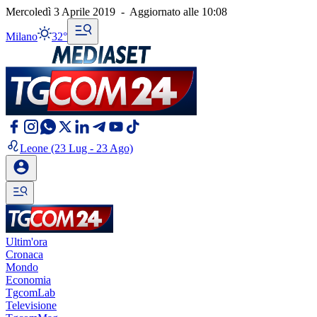
Mercoledì 3 Aprile 2019
-
Aggiornato alle
10:08
Milano
32°
Leone
(23 Lug - 23 Ago)
Ultim'ora
Cronaca
Mondo
Economia
TgcomLab
Televisione