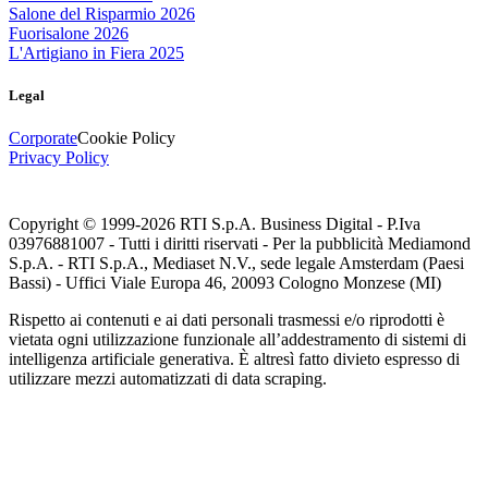
Salone del Risparmio 2026
Fuorisalone 2026
L'Artigiano in Fiera 2025
Legal
Corporate
Cookie Policy
Privacy Policy
Copyright © 1999-
2026
RTI S.p.A. Business Digital - P.Iva
03976881007 - Tutti i diritti riservati - Per la pubblicità Mediamond
S.p.A. - RTI S.p.A., Mediaset N.V., sede legale Amsterdam (Paesi
Bassi) - Uffici Viale Europa 46, 20093 Cologno Monzese (MI)
Rispetto ai contenuti e ai dati personali trasmessi e/o riprodotti è
vietata ogni utilizzazione funzionale all’addestramento di sistemi di
intelligenza artificiale generativa. È altresì fatto divieto espresso di
utilizzare mezzi automatizzati di data scraping.