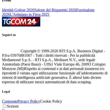
Eventi
Identità Golose 2026
Salone del Risparmio 2026
Fuorisalone
2026
L'Artigiano in Fiera 2025
Seguici su
Copyright © 1999-
2026
RTI S.p.A. Business Digital -
P.Iva 03976881007 - Tutti i diritti riservati - Per la pubblicità
Mediamond S.p.A. - RTI S.p.A., Mediaset N.V., sede legale
Amsterdam (Paesi Bassi) - Uffici Viale Europa 46, 20093 Cologno
Monzese (MI)
Rispetto ai contenuti e ai dati personali trasmessi e/o
riprodotti è vietata ogni utilizzazione funzionale all’addestramento di
sistemi di intelligenza artificiale generativa. È altresì fatto divieto
espresso di utilizzare mezzi automatizzati di data scraping.
Legal
Corporate
Privacy Policy
Cookie Policy
Sezioni