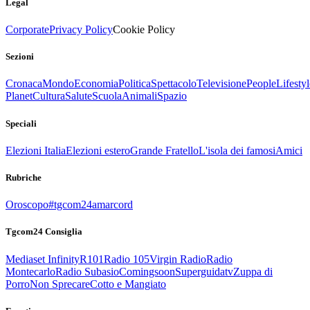
Legal
Corporate
Privacy Policy
Cookie Policy
Sezioni
Cronaca
Mondo
Economia
Politica
Spettacolo
Televisione
People
Lifestyl
Planet
Cultura
Salute
Scuola
Animali
Spazio
Speciali
Elezioni Italia
Elezioni estero
Grande Fratello
L'isola dei famosi
Amici
Rubriche
Oroscopo
#tgcom24amarcord
Tgcom24 Consiglia
Mediaset Infinity
R101
Radio 105
Virgin Radio
Radio
Montecarlo
Radio Subasio
Comingsoon
Superguidatv
Zuppa di
Porro
Non Sprecare
Cotto e Mangiato