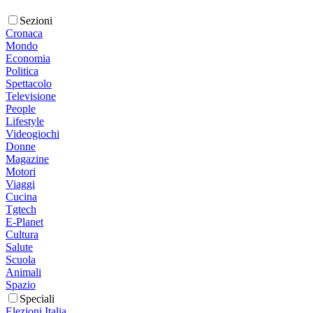
Sezioni
Cronaca
Mondo
Economia
Politica
Spettacolo
Televisione
People
Lifestyle
Videogiochi
Donne
Magazine
Motori
Viaggi
Cucina
Tgtech
E-Planet
Cultura
Salute
Scuola
Animali
Spazio
Speciali
Elezioni Italia