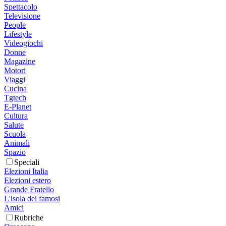
Spettacolo
Televisione
People
Lifestyle
Videogiochi
Donne
Magazine
Motori
Viaggi
Cucina
Tgtech
E-Planet
Cultura
Salute
Scuola
Animali
Spazio
Speciali
Elezioni Italia
Elezioni estero
Grande Fratello
L'isola dei famosi
Amici
Rubriche