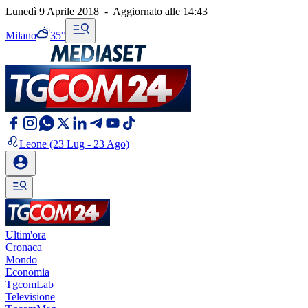
Lunedì 9 Aprile 2018
-
Aggiornato alle
14:43
Milano
35°
Leone
(23 Lug - 23 Ago)
Ultim'ora
Cronaca
Mondo
Economia
TgcomLab
Televisione