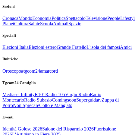
Sezioni
Cronaca
Mondo
Economia
Politica
Spettacolo
Televisione
People
Lifestyl
Planet
Cultura
Salute
Scuola
Animali
Spazio
Speciali
Elezioni Italia
Elezioni estero
Grande Fratello
L'isola dei famosi
Amici
Rubriche
Oroscopo
#tgcom24amarcord
Tgcom24 Consiglia
Mediaset Infinity
R101
Radio 105
Virgin Radio
Radio
Montecarlo
Radio Subasio
Comingsoon
Superguidatv
Zuppa di
Porro
Non Sprecare
Cotto e Mangiato
Eventi
Identità Golose 2026
Salone del Risparmio 2026
Fuorisalone
2026
L'Artigiano in Fiera 2025