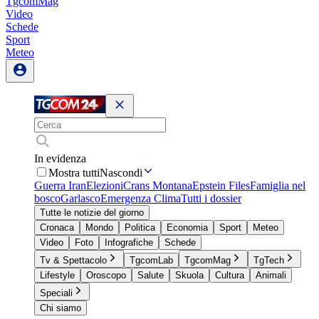
TgcomMag
Video
Schede
Sport
Meteo
In evidenza
Mostra tutti
Nascondi
Guerra Iran
Elezioni
Crans Montana
Epstein Files
Famiglia nel
bosco
Garlasco
Emergenza Clima
Tutti i dossier
Tutte le notizie del giorno
Cronaca
Mondo
Politica
Economia
Sport
Meteo
Video
Foto
Infografiche
Schede
Tv & Spettacolo
TgcomLab
TgcomMag
TgTech
Lifestyle
Oroscopo
Salute
Skuola
Cultura
Animali
Speciali
Chi siamo