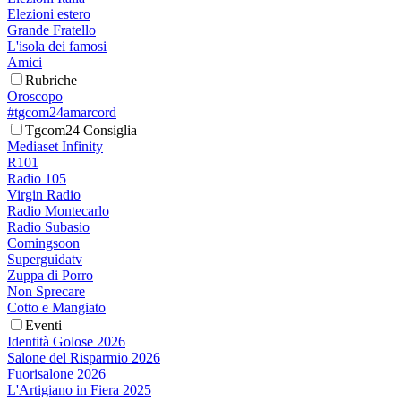
Elezioni estero
Grande Fratello
L'isola dei famosi
Amici
Rubriche
Oroscopo
#tgcom24amarcord
Tgcom24 Consiglia
Mediaset Infinity
R101
Radio 105
Virgin Radio
Radio Montecarlo
Radio Subasio
Comingsoon
Superguidatv
Zuppa di Porro
Non Sprecare
Cotto e Mangiato
Eventi
Identità Golose 2026
Salone del Risparmio 2026
Fuorisalone 2026
L'Artigiano in Fiera 2025