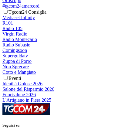
Oroscopo
#tgcom24amarcord
Tgcom24 Consiglia
Mediaset Infinity
R101
Radio 105
Virgin Radio
Radio Montecarlo
Radio Subasio
Comingsoon
Superguidatv
Zuppa di Porro
Non Sprecare
Cotto e Mangiato
Eventi
Identità Golose 2026
Salone del Risparmio 2026
Fuorisalone 2026
L'Artigiano in Fiera 2025
Seguici su