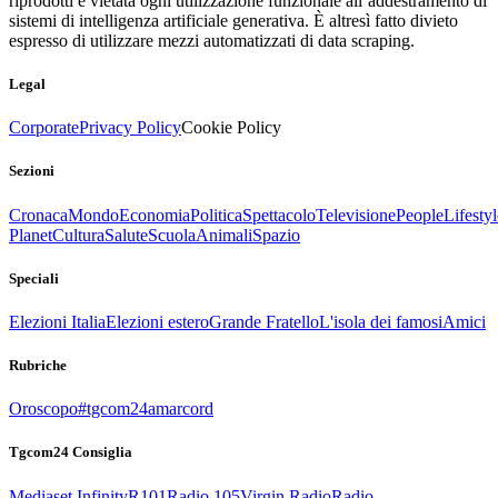
riprodotti è vietata ogni utilizzazione funzionale all’addestramento di
sistemi di intelligenza artificiale generativa. È altresì fatto divieto
espresso di utilizzare mezzi automatizzati di data scraping.
Legal
Corporate
Privacy Policy
Cookie Policy
Sezioni
Cronaca
Mondo
Economia
Politica
Spettacolo
Televisione
People
Lifestyl
Planet
Cultura
Salute
Scuola
Animali
Spazio
Speciali
Elezioni Italia
Elezioni estero
Grande Fratello
L'isola dei famosi
Amici
Rubriche
Oroscopo
#tgcom24amarcord
Tgcom24 Consiglia
Mediaset Infinity
R101
Radio 105
Virgin Radio
Radio