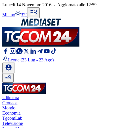
Lunedì 14 Novembre 2016
-
Aggiornato alle
12:59
Milano
32°
Leone
(23 Lug - 23 Ago)
Ultim'ora
Cronaca
Mondo
Economia
TgcomLab
Televisione