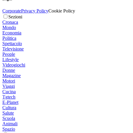
Corporate
Privacy Policy
Cookie Policy
Sezioni
Cronaca
Mondo
Economia
Politica
Spettacolo
Televisione
People
Lifestyle
Videogiochi
Donne
Magazine
Motori
Viaggi
Cucina
Tgtech
E-Planet
Cultura
Salute
Scuola
Animali
Spazio