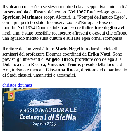
Il vulcano collassò su se stesso mentre la lava seppelliva l'intera città
preservandola dall'usura del tempo. Nel 1967 l'archeologo greco
Spyridon Marinatos
scoprì Akrotiri, la "Pompei dell'antico Egeo",
con il più perfetto stato di conservazione d'Europa e forse del
mondo. Nel 1974 Doumas iniziò ad essere il
direttore degli scavi
:
negli anni è stato possibile recuperare affreschi e oggetti che offrono
una sguardo inedito sulla cultura e sull'arte egea ormai scomparsa.
Il rettore dell'università Iulm
Mario Negri
introdurrà il ciclo di
seminari del professore Doumas coordinati da
Erika Notti
. Sono
previsti gli interventi di
Angelo Turco
, prorettore con delega alla
Didattica e alla Ricerca,
Vincenzo Trione
, preside della facoltà di
Arti, turismo e mercati,
Giovanna Rocca
, direttore del dipartimento
di Studi classici, umanistici e geografici.
christos doumas