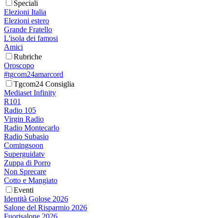
Speciali
Elezioni Italia
Elezioni estero
Grande Fratello
L'isola dei famosi
Amici
Rubriche
Oroscopo
#tgcom24amarcord
Tgcom24 Consiglia
Mediaset Infinity
R101
Radio 105
Virgin Radio
Radio Montecarlo
Radio Subasio
Comingsoon
Superguidatv
Zuppa di Porro
Non Sprecare
Cotto e Mangiato
Eventi
Identità Golose 2026
Salone del Risparmio 2026
Fuorisalone 2026