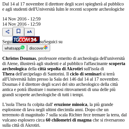
Dal 14 al 17 novembre il direttore degli scavi spiegherà al pubblico
e agli studenti dell'Università Iulm le recenti scoperte archeologiche
14 Nov 2016 - 12:59
14 Nov 2016 - 12:59
Segui
su
Seguici su
whatsapp
discover
Christos Doumas
, professore emerito di archeologia dell'università
di Atene, illustrerà agli studenti e al pubblico l'affascinante
scoperta
archeologica
della
città sepolta di Akrotiri
sull'isola di
Thera
dell'arcipelago di Santorini. Il
ciclo di seminari
si terrà
all'Università Iulm presso la Sala dei 146 dal 14 al 17 novembre.
Doumas è il direttore degli scavi del sito archeologico della città
antica e potrà illustrare i numerosi ritrovamenti di una delle più
grandi scoperte archeologiche di tutti i tempi.
L'isola Thera fu colpita dall'
eruzione minoica
, la più grande
esplosione di lava negli ultimi diecimila anni. Dopo che un
terremoto di magnitudo 7 sulla scala Richter fece tremare la terra, dal
vulcano esplosero circa
60 chilometri di magma
che si riversarono
sulla città di Akrotiri.