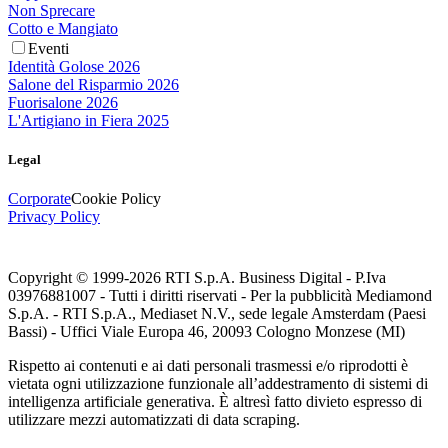
Non Sprecare
Cotto e Mangiato
Eventi
Identità Golose 2026
Salone del Risparmio 2026
Fuorisalone 2026
L'Artigiano in Fiera 2025
Legal
Corporate
Cookie Policy
Privacy Policy
Copyright © 1999-
2026
RTI S.p.A. Business Digital - P.Iva
03976881007 - Tutti i diritti riservati - Per la pubblicità Mediamond
S.p.A. - RTI S.p.A., Mediaset N.V., sede legale Amsterdam (Paesi
Bassi) - Uffici Viale Europa 46, 20093 Cologno Monzese (MI)
Rispetto ai contenuti e ai dati personali trasmessi e/o riprodotti è
vietata ogni utilizzazione funzionale all’addestramento di sistemi di
intelligenza artificiale generativa. È altresì fatto divieto espresso di
utilizzare mezzi automatizzati di data scraping.