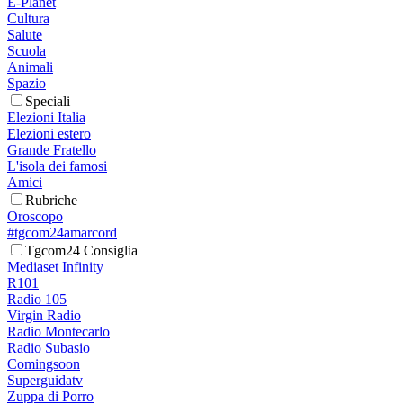
E-Planet
Cultura
Salute
Scuola
Animali
Spazio
Speciali
Elezioni Italia
Elezioni estero
Grande Fratello
L'isola dei famosi
Amici
Rubriche
Oroscopo
#tgcom24amarcord
Tgcom24 Consiglia
Mediaset Infinity
R101
Radio 105
Virgin Radio
Radio Montecarlo
Radio Subasio
Comingsoon
Superguidatv
Zuppa di Porro