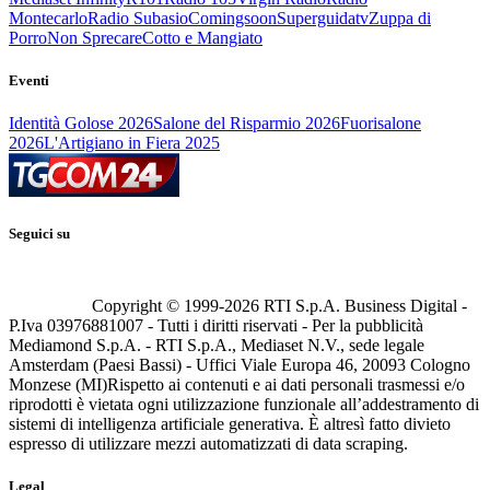
Montecarlo
Radio Subasio
Comingsoon
Superguidatv
Zuppa di
Porro
Non Sprecare
Cotto e Mangiato
Eventi
Identità Golose 2026
Salone del Risparmio 2026
Fuorisalone
2026
L'Artigiano in Fiera 2025
Seguici su
Copyright © 1999-
2026
RTI S.p.A. Business Digital -
P.Iva 03976881007 - Tutti i diritti riservati - Per la pubblicità
Mediamond S.p.A. - RTI S.p.A., Mediaset N.V., sede legale
Amsterdam (Paesi Bassi) - Uffici Viale Europa 46, 20093 Cologno
Monzese (MI)
Rispetto ai contenuti e ai dati personali trasmessi e/o
riprodotti è vietata ogni utilizzazione funzionale all’addestramento di
sistemi di intelligenza artificiale generativa. È altresì fatto divieto
espresso di utilizzare mezzi automatizzati di data scraping.
Legal