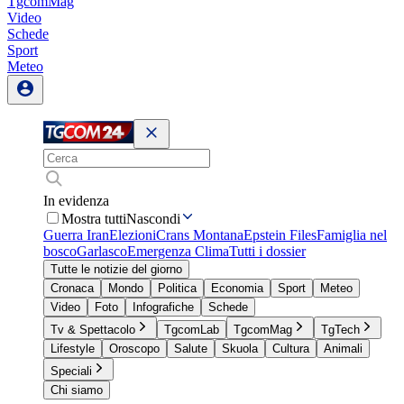
TgcomMag
Video
Schede
Sport
Meteo
In evidenza
Mostra tutti
Nascondi
Guerra Iran
Elezioni
Crans Montana
Epstein Files
Famiglia nel
bosco
Garlasco
Emergenza Clima
Tutti i dossier
Tutte le notizie del giorno
Cronaca
Mondo
Politica
Economia
Sport
Meteo
Video
Foto
Infografiche
Schede
Tv & Spettacolo
TgcomLab
TgcomMag
TgTech
Lifestyle
Oroscopo
Salute
Skuola
Cultura
Animali
Speciali
Chi siamo