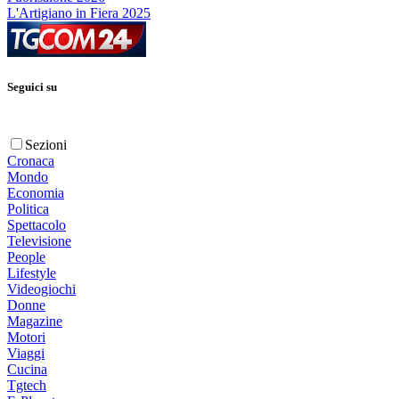
L'Artigiano in Fiera 2025
Seguici su
Sezioni
Cronaca
Mondo
Economia
Politica
Spettacolo
Televisione
People
Lifestyle
Videogiochi
Donne
Magazine
Motori
Viaggi
Cucina
Tgtech