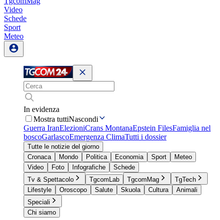
TgcomMag
Video
Schede
Sport
Meteo
In evidenza
Mostra tutti
Nascondi
Guerra Iran
Elezioni
Crans Montana
Epstein Files
Famiglia nel
bosco
Garlasco
Emergenza Clima
Tutti i dossier
Tutte le notizie del giorno
Cronaca
Mondo
Politica
Economia
Sport
Meteo
Video
Foto
Infografiche
Schede
Tv & Spettacolo
TgcomLab
TgcomMag
TgTech
Lifestyle
Oroscopo
Salute
Skuola
Cultura
Animali
Speciali
Chi siamo