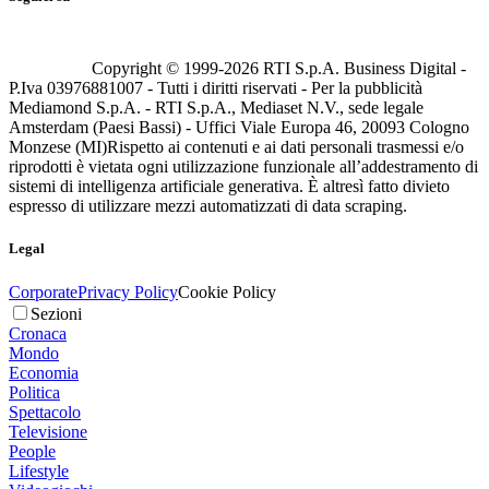
Copyright © 1999-
2026
RTI S.p.A. Business Digital -
P.Iva 03976881007 - Tutti i diritti riservati - Per la pubblicità
Mediamond S.p.A. - RTI S.p.A., Mediaset N.V., sede legale
Amsterdam (Paesi Bassi) - Uffici Viale Europa 46, 20093 Cologno
Monzese (MI)
Rispetto ai contenuti e ai dati personali trasmessi e/o
riprodotti è vietata ogni utilizzazione funzionale all’addestramento di
sistemi di intelligenza artificiale generativa. È altresì fatto divieto
espresso di utilizzare mezzi automatizzati di data scraping.
Legal
Corporate
Privacy Policy
Cookie Policy
Sezioni
Cronaca
Mondo
Economia
Politica
Spettacolo
Televisione
People
Lifestyle