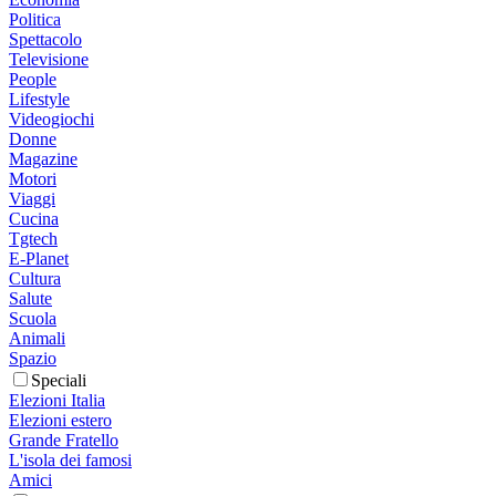
Politica
Spettacolo
Televisione
People
Lifestyle
Videogiochi
Donne
Magazine
Motori
Viaggi
Cucina
Tgtech
E-Planet
Cultura
Salute
Scuola
Animali
Spazio
Speciali
Elezioni Italia
Elezioni estero
Grande Fratello
L'isola dei famosi
Amici