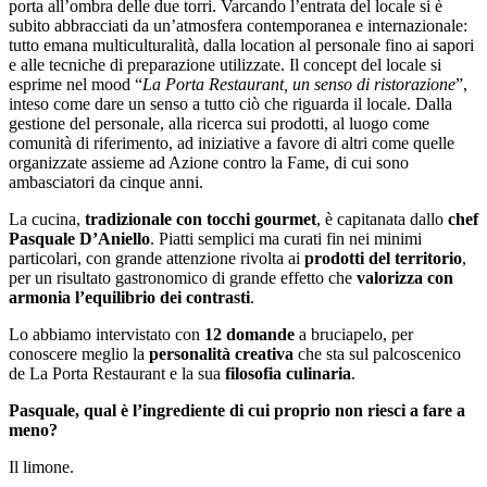
porta all’ombra delle due torri. Varcando l’entrata del locale si è
subito abbracciati da un’atmosfera contemporanea e internazionale:
tutto emana multiculturalità, dalla location al personale fino ai sapori
e alle tecniche di preparazione utilizzate. Il concept del locale si
esprime nel mood “
La Porta Restaurant, un senso di ristorazione
”,
inteso come dare un senso a tutto ciò che riguarda il locale. Dalla
gestione del personale, alla ricerca sui prodotti, al luogo come
comunità di riferimento, ad iniziative a favore di altri come quelle
organizzate assieme ad Azione contro la Fame, di cui sono
ambasciatori da cinque anni.
La cucina,
tradizionale con tocchi gourmet
, è capitanata dallo
chef
Pasquale D’Aniello
. Piatti semplici ma curati fin nei minimi
particolari, con grande attenzione rivolta ai
prodotti del territorio
,
per un risultato gastronomico di grande effetto che
valorizza con
armonia l’equilibrio dei contrasti
.
Lo abbiamo intervistato con
12 domande
a bruciapelo, per
conoscere meglio la
personalità creativa
che sta sul palcoscenico
de La Porta Restaurant e la sua
filosofia culinaria
.
Pasquale, qual è l’ingrediente di cui proprio non riesci a fare a
meno?
Il limone.