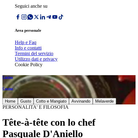
Seguici anche su
Area personale
Help e Faq
Info e contatti
Termini del servizio
Utilizzo dati e privacy
Cookie Policy
Cucina
Cucina
Home
Gusto
Cotto e Mangiato
Avvinando
Melaverde
PERSONALITA' E FILOSOFIA
Tête-à-tête con lo chef
Pasquale D'Aniello