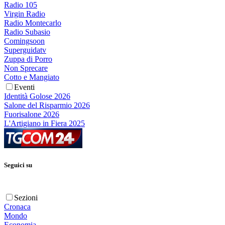
Radio 105
Virgin Radio
Radio Montecarlo
Radio Subasio
Comingsoon
Superguidatv
Zuppa di Porro
Non Sprecare
Cotto e Mangiato
Eventi
Identità Golose 2026
Salone del Risparmio 2026
Fuorisalone 2026
L'Artigiano in Fiera 2025
Seguici su
Sezioni
Cronaca
Mondo
Economia