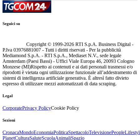
Seguici su
Copyright © 1999-
2026
RTI S.p.A. Business Digital -
P.Iva 03976881007 - Tutti i diritti riservati - Per la pubblicità
Mediamond S.p.A. - RTI S.p.A., Mediaset N.V., sede legale
Amsterdam (Paesi Bassi) - Uffici Viale Europa 46, 20093 Cologno
Monzese (MI)
Rispetto ai contenuti e ai dati personali trasmessi e/o
riprodotti è vietata ogni utilizzazione funzionale all’addestramento di
sistemi di intelligenza artificiale generativa. È altresì fatto divieto
espresso di utilizzare mezzi automatizzati di data scraping.
Legal
Corporate
Privacy Policy
Cookie Policy
Sezioni
Cronaca
Mondo
Economia
Politica
Spettacolo
Televisione
People
Lifestyl
Planet
Cultura
Salute
Scuola
Animali
Spazio