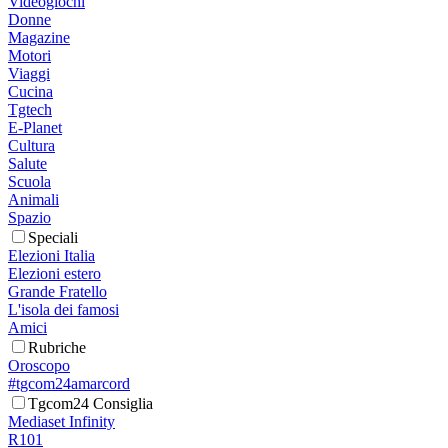
Videogiochi
Donne
Magazine
Motori
Viaggi
Cucina
Tgtech
E-Planet
Cultura
Salute
Scuola
Animali
Spazio
Speciali
Elezioni Italia
Elezioni estero
Grande Fratello
L'isola dei famosi
Amici
Rubriche
Oroscopo
#tgcom24amarcord
Tgcom24 Consiglia
Mediaset Infinity
R101