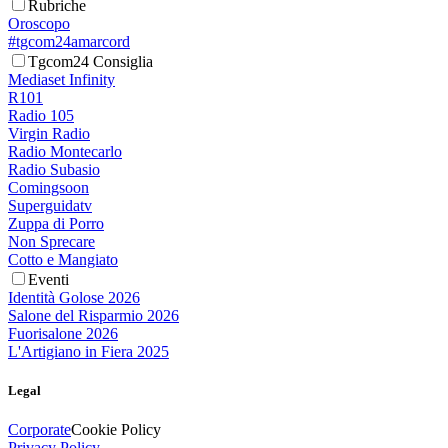
Rubriche
Oroscopo
#tgcom24amarcord
Tgcom24 Consiglia
Mediaset Infinity
R101
Radio 105
Virgin Radio
Radio Montecarlo
Radio Subasio
Comingsoon
Superguidatv
Zuppa di Porro
Non Sprecare
Cotto e Mangiato
Eventi
Identità Golose 2026
Salone del Risparmio 2026
Fuorisalone 2026
L'Artigiano in Fiera 2025
Legal
Corporate
Cookie Policy
Privacy Policy