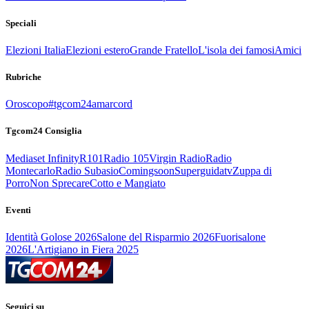
Speciali
Elezioni Italia
Elezioni estero
Grande Fratello
L'isola dei famosi
Amici
Rubriche
Oroscopo
#tgcom24amarcord
Tgcom24 Consiglia
Mediaset Infinity
R101
Radio 105
Virgin Radio
Radio
Montecarlo
Radio Subasio
Comingsoon
Superguidatv
Zuppa di
Porro
Non Sprecare
Cotto e Mangiato
Eventi
Identità Golose 2026
Salone del Risparmio 2026
Fuorisalone
2026
L'Artigiano in Fiera 2025
Seguici su