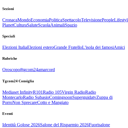
Sezioni
Cronaca
Mondo
Economia
Politica
Spettacolo
Televisione
People
Lifestyl
Planet
Cultura
Salute
Scuola
Animali
Spazio
Speciali
Elezioni Italia
Elezioni estero
Grande Fratello
L'isola dei famosi
Amici
Rubriche
Oroscopo
#tgcom24amarcord
Tgcom24 Consiglia
Mediaset Infinity
R101
Radio 105
Virgin Radio
Radio
Montecarlo
Radio Subasio
Comingsoon
Superguidatv
Zuppa di
Porro
Non Sprecare
Cotto e Mangiato
Eventi
Identità Golose 2026
Salone del Risparmio 2026
Fuorisalone