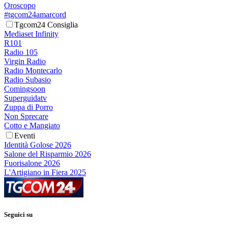
Oroscopo
#tgcom24amarcord
Tgcom24 Consiglia
Mediaset Infinity
R101
Radio 105
Virgin Radio
Radio Montecarlo
Radio Subasio
Comingsoon
Superguidatv
Zuppa di Porro
Non Sprecare
Cotto e Mangiato
Eventi
Identità Golose 2026
Salone del Risparmio 2026
Fuorisalone 2026
L'Artigiano in Fiera 2025
Seguici su