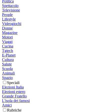
Politica
Spettacolo
Televisione
People
Lifestyle
Videogiochi
Donne
Magazine
Motori
Viaggi
Cucina
Tgtech
E-Planet
Cultura
Salute
Scuola
Animali
Spazio
Speciali
Elezioni Italia
Elezioni estero
Grande Fratello
L'isola dei famosi
Amici
Rubriche