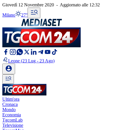
Giovedì 12 Novembre 2020
-
Aggiornato alle
12:32
Milano
27°
Leone
(23 Lug - 23 Ago)
Ultim'ora
Cronaca
Mondo
Economia
TgcomLab
Televisione