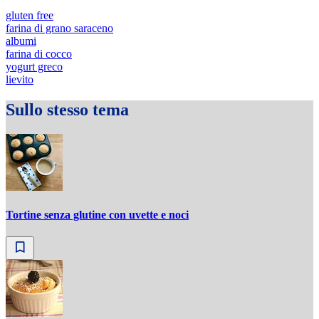
gluten free
farina di grano saraceno
albumi
farina di cocco
yogurt greco
lievito
Sullo stesso tema
Tortine senza glutine con uvette e noci