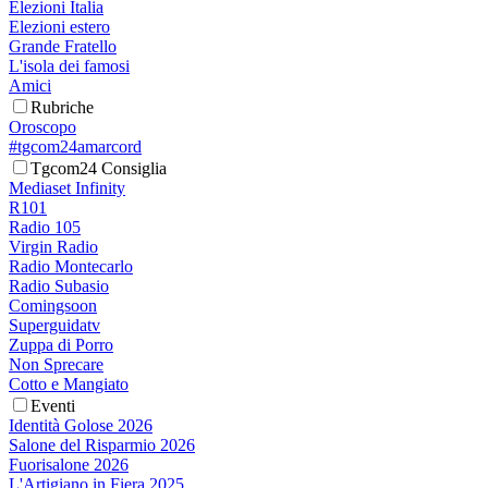
Elezioni Italia
Elezioni estero
Grande Fratello
L'isola dei famosi
Amici
Rubriche
Oroscopo
#tgcom24amarcord
Tgcom24 Consiglia
Mediaset Infinity
R101
Radio 105
Virgin Radio
Radio Montecarlo
Radio Subasio
Comingsoon
Superguidatv
Zuppa di Porro
Non Sprecare
Cotto e Mangiato
Eventi
Identità Golose 2026
Salone del Risparmio 2026
Fuorisalone 2026
L'Artigiano in Fiera 2025