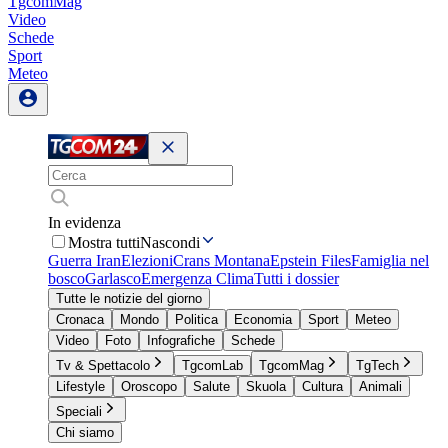
TgcomMag
Video
Schede
Sport
Meteo
In evidenza
Mostra tutti
Nascondi
Guerra Iran
Elezioni
Crans Montana
Epstein Files
Famiglia nel
bosco
Garlasco
Emergenza Clima
Tutti i dossier
Tutte le notizie del giorno
Cronaca
Mondo
Politica
Economia
Sport
Meteo
Video
Foto
Infografiche
Schede
Tv & Spettacolo
TgcomLab
TgcomMag
TgTech
Lifestyle
Oroscopo
Salute
Skuola
Cultura
Animali
Speciali
Chi siamo