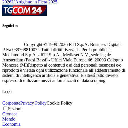
2026
L'Artigiano in Fiera 2025
Seguici su
Copyright © 1999-
2026
RTI S.p.A. Business Digital -
P.Iva 03976881007 - Tutti i diritti riservati - Per la pubblicità
Mediamond S.p.A. - RTI S.p.A., Mediaset N.V., sede legale
Amsterdam (Paesi Bassi) - Uffici Viale Europa 46, 20093 Cologno
Monzese (MI)
Rispetto ai contenuti e ai dati personali trasmessi e/o
riprodotti è vietata ogni utilizzazione funzionale all’addestramento di
sistemi di intelligenza artificiale generativa. È altresì fatto divieto
espresso di utilizzare mezzi automatizzati di data scraping.
Legal
Corporate
Privacy Policy
Cookie Policy
Sezioni
Cronaca
Mondo
Economia