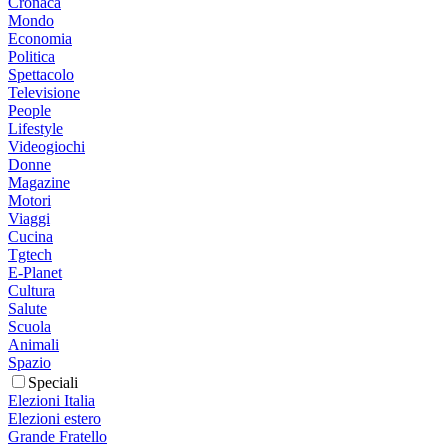
Cronaca
Mondo
Economia
Politica
Spettacolo
Televisione
People
Lifestyle
Videogiochi
Donne
Magazine
Motori
Viaggi
Cucina
Tgtech
E-Planet
Cultura
Salute
Scuola
Animali
Spazio
Speciali
Elezioni Italia
Elezioni estero
Grande Fratello