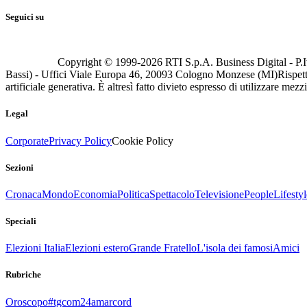
Seguici su
Copyright © 1999-
2026
RTI S.p.A. Business Digital - P.I
Bassi) - Uffici Viale Europa 46, 20093 Cologno Monzese (MI)
Rispett
artificiale generativa. È altresì fatto divieto espresso di utilizzare mez
Legal
Corporate
Privacy Policy
Cookie Policy
Sezioni
Cronaca
Mondo
Economia
Politica
Spettacolo
Televisione
People
Lifestyl
Speciali
Elezioni Italia
Elezioni estero
Grande Fratello
L'isola dei famosi
Amici
Rubriche
Oroscopo
#tgcom24amarcord