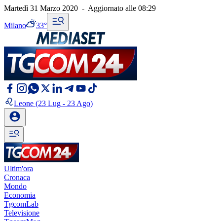
Martedì 31 Marzo 2020
-
Aggiornato alle
08:29
Milano
33°
Leone
(23 Lug - 23 Ago)
Ultim'ora
Cronaca
Mondo
Economia
TgcomLab
Televisione