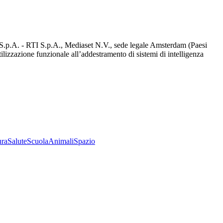
d S.p.A. - RTI S.p.A., Mediaset N.V., sede legale Amsterdam (Paesi
utilizzazione funzionale all’addestramento di sistemi di intelligenza
ura
Salute
Scuola
Animali
Spazio