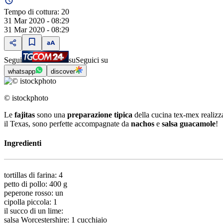
Tempo di cottura:
20
31 Mar 2020 - 08:29
31 Mar 2020 - 08:29
Segui
su
Seguici su
whatsapp
discover
© istockphoto
Le
fajitas
sono una
preparazione tipica
della cucina tex-mex realiz
il Texas, sono perfette accompagnate da
nachos
e
salsa guacamole
!
Ingredienti
tortillas di farina: 4
petto di pollo: 400 g
peperone rosso: un
cipolla piccola: 1
il succo di un lime:
salsa Worcestershire: 1 cucchiaio