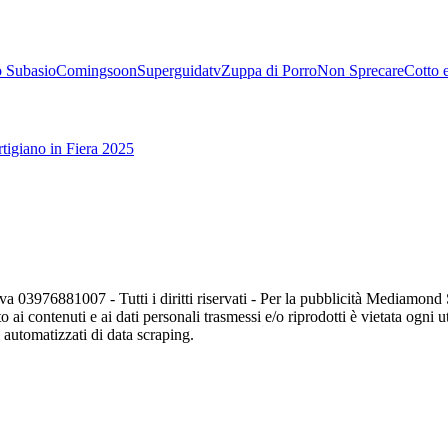
 Subasio
Comingsoon
Superguidatv
Zuppa di Porro
Non Sprecare
Cotto 
tigiano in Fiera 2025
va 03976881007 - Tutti i diritti riservati - Per la pubblicità Mediamon
o ai contenuti e ai dati personali trasmessi e/o riprodotti è vietata ogni 
zi automatizzati di data scraping.