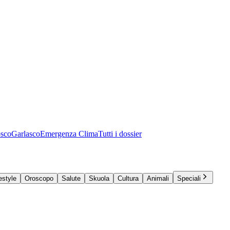
osco
Garlasco
Emergenza Clima
Tutti i dossier
estyle
Oroscopo
Salute
Skuola
Cultura
Animali
Speciali