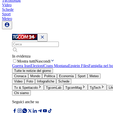
TgcomMag
Video
Schede
Sport
Meteo
In evidenza
Mostra tutti
Nascondi
Guerra Iran
Elezioni
Crans Montana
Epstein Files
Famiglia nel b
Tutte le notizie del giorno
Cronaca
Mondo
Politica
Economia
Sport
Meteo
Video
Foto
Infografiche
Schede
Tv & Spettacolo
TgcomLab
TgcomMag
TgTech
Lif
Chi siamo
Seguici anche su