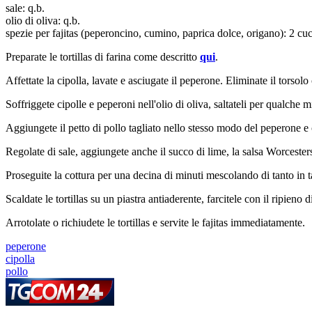
sale: q.b.
olio di oliva: q.b.
spezie per fajitas (peperoncino, cumino, paprica dolce, origano): 2 cuc
Preparate le tortillas di farina come descritto
qui
.
Affettate la cipolla, lavate e asciugate il peperone. Eliminate il torsolo c
Soffriggete cipolle e peperoni nell'olio di oliva, saltateli per qualche
Aggiungete il petto di pollo tagliato nello stesso modo del peperone e 
Regolate di sale, aggiungete anche il succo di lime, la salsa Worcesters
Proseguite la cottura per una decina di minuti mescolando di tanto in t
Scaldate le tortillas su un piastra antiaderente, farcitele con il ripieno 
Arrotolate o richiudete le tortillas e servite le fajitas immediatamente.
peperone
cipolla
pollo