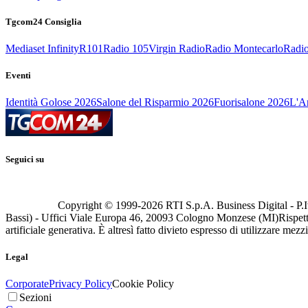
Tgcom24 Consiglia
Mediaset Infinity
R101
Radio 105
Virgin Radio
Radio Montecarlo
Radio
Eventi
Identità Golose 2026
Salone del Risparmio 2026
Fuorisalone 2026
L'Ar
Seguici su
Copyright © 1999-
2026
RTI S.p.A. Business Digital - P.I
Bassi) - Uffici Viale Europa 46, 20093 Cologno Monzese (MI)
Rispett
artificiale generativa. È altresì fatto divieto espresso di utilizzare mez
Legal
Corporate
Privacy Policy
Cookie Policy
Sezioni