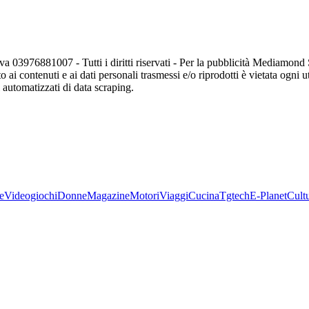
va 03976881007 - Tutti i diritti riservati - Per la pubblicità Mediamon
o ai contenuti e ai dati personali trasmessi e/o riprodotti è vietata ogni 
zi automatizzati di data scraping.
e
Videogiochi
Donne
Magazine
Motori
Viaggi
Cucina
Tgtech
E-Planet
Cult