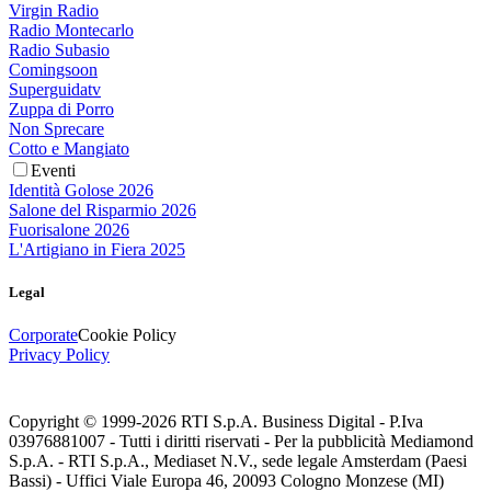
Virgin Radio
Radio Montecarlo
Radio Subasio
Comingsoon
Superguidatv
Zuppa di Porro
Non Sprecare
Cotto e Mangiato
Eventi
Identità Golose 2026
Salone del Risparmio 2026
Fuorisalone 2026
L'Artigiano in Fiera 2025
Legal
Corporate
Cookie Policy
Privacy Policy
Copyright © 1999-
2026
RTI S.p.A. Business Digital - P.Iva
03976881007 - Tutti i diritti riservati - Per la pubblicità Mediamond
S.p.A. - RTI S.p.A., Mediaset N.V., sede legale Amsterdam (Paesi
Bassi) - Uffici Viale Europa 46, 20093 Cologno Monzese (MI)