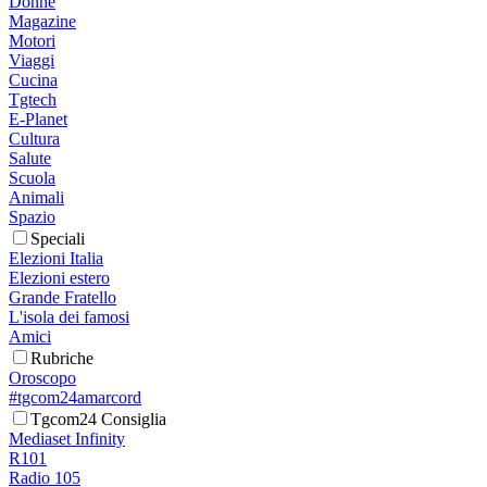
Donne
Magazine
Motori
Viaggi
Cucina
Tgtech
E-Planet
Cultura
Salute
Scuola
Animali
Spazio
Speciali
Elezioni Italia
Elezioni estero
Grande Fratello
L'isola dei famosi
Amici
Rubriche
Oroscopo
#tgcom24amarcord
Tgcom24 Consiglia
Mediaset Infinity
R101
Radio 105