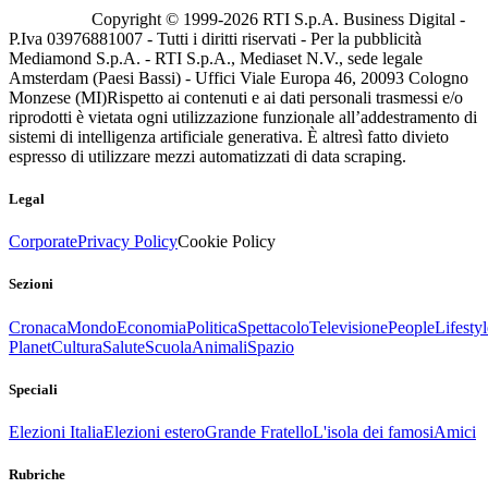
Copyright © 1999-
2026
RTI S.p.A. Business Digital -
P.Iva 03976881007 - Tutti i diritti riservati - Per la pubblicità
Mediamond S.p.A. - RTI S.p.A., Mediaset N.V., sede legale
Amsterdam (Paesi Bassi) - Uffici Viale Europa 46, 20093 Cologno
Monzese (MI)
Rispetto ai contenuti e ai dati personali trasmessi e/o
riprodotti è vietata ogni utilizzazione funzionale all’addestramento di
sistemi di intelligenza artificiale generativa. È altresì fatto divieto
espresso di utilizzare mezzi automatizzati di data scraping.
Legal
Corporate
Privacy Policy
Cookie Policy
Sezioni
Cronaca
Mondo
Economia
Politica
Spettacolo
Televisione
People
Lifestyl
Planet
Cultura
Salute
Scuola
Animali
Spazio
Speciali
Elezioni Italia
Elezioni estero
Grande Fratello
L'isola dei famosi
Amici
Rubriche