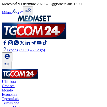
Mercoledì 9 Dicembre 2020
-
Aggiornato alle
15:21
Milano
27°
Leone
(23 Lug - 23 Ago)
Ultim'ora
Cronaca
Mondo
Economia
TgcomLab
Televisione