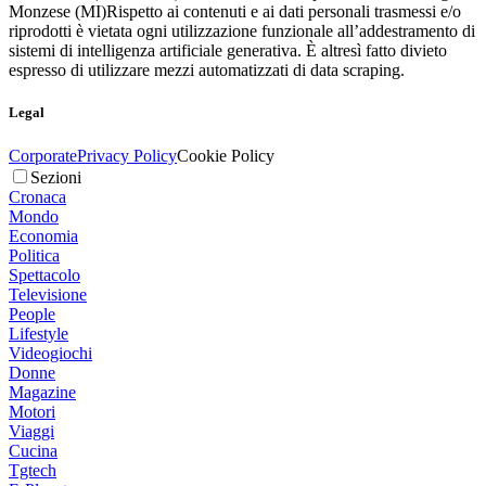
Monzese (MI)
Rispetto ai contenuti e ai dati personali trasmessi e/o
riprodotti è vietata ogni utilizzazione funzionale all’addestramento di
sistemi di intelligenza artificiale generativa. È altresì fatto divieto
espresso di utilizzare mezzi automatizzati di data scraping.
Legal
Corporate
Privacy Policy
Cookie Policy
Sezioni
Cronaca
Mondo
Economia
Politica
Spettacolo
Televisione
People
Lifestyle
Videogiochi
Donne
Magazine
Motori
Viaggi
Cucina
Tgtech