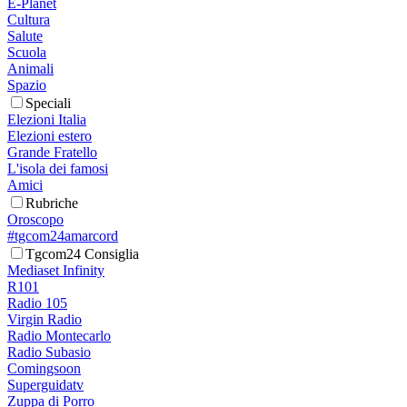
E-Planet
Cultura
Salute
Scuola
Animali
Spazio
Speciali
Elezioni Italia
Elezioni estero
Grande Fratello
L'isola dei famosi
Amici
Rubriche
Oroscopo
#tgcom24amarcord
Tgcom24 Consiglia
Mediaset Infinity
R101
Radio 105
Virgin Radio
Radio Montecarlo
Radio Subasio
Comingsoon
Superguidatv
Zuppa di Porro