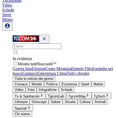
TgcomMag
Video
Schede
Sport
Meteo
In evidenza
Mostra tutti
Nascondi
Guerra Iran
Elezioni
Crans Montana
Epstein Files
Famiglia nel
bosco
Garlasco
Emergenza Clima
Tutti i dossier
Tutte le notizie del giorno
Cronaca
Mondo
Politica
Economia
Sport
Meteo
Video
Foto
Infografiche
Schede
Tv & Spettacolo
TgcomLab
TgcomMag
TgTech
Lifestyle
Oroscopo
Salute
Skuola
Cultura
Animali
Speciali
Chi siamo