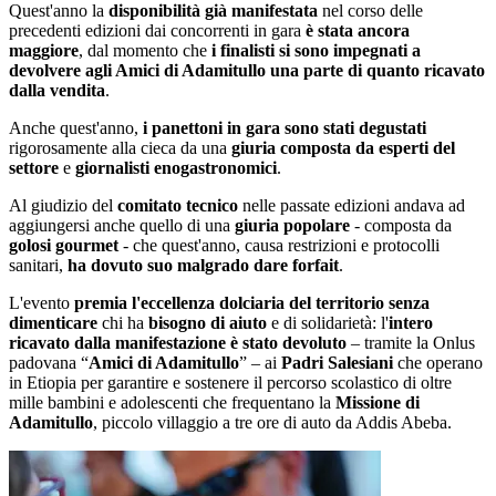
Quest'anno la
disponibilità già manifestata
nel corso delle
precedenti edizioni dai concorrenti in gara
è stata ancora
maggiore
, dal momento che
i finalisti si sono impegnati a
devolvere agli Amici di Adamitullo una parte di quanto ricavato
dalla vendita
.
Anche quest'anno,
i panettoni in gara sono stati degustati
rigorosamente
alla cieca da una
giuria composta da esperti del
settore
e
giornalisti enogastronomici
.
Al giudizio del
comitato tecnico
nelle passate edizioni andava ad
aggiungersi anche quello di una
giuria popolare
- composta da
golosi gourmet
- che quest'anno, causa restrizioni e protocolli
sanitari,
ha dovuto suo malgrado dare forfait
.
L'evento
premia l'eccellenza dolciaria del territorio
senza
dimenticare
chi ha
bisogno di aiuto
e di solidarietà: l'
intero
ricavato dalla manifestazione è stato devoluto
– tramite la Onlus
padovana “
Amici di Adamitullo
” – ai
Padri Salesiani
che operano
in Etiopia per garantire e sostenere il percorso scolastico di oltre
mille bambini e adolescenti che frequentano la
Missione di
Adamitullo
, piccolo villaggio a tre ore di auto da Addis Abeba.