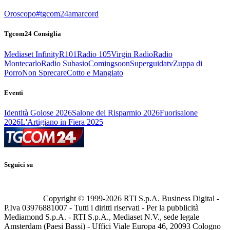
Oroscopo
#tgcom24amarcord
Tgcom24 Consiglia
Mediaset Infinity
R101
Radio 105
Virgin Radio
Radio
Montecarlo
Radio Subasio
Comingsoon
Superguidatv
Zuppa di
Porro
Non Sprecare
Cotto e Mangiato
Eventi
Identità Golose 2026
Salone del Risparmio 2026
Fuorisalone
2026
L'Artigiano in Fiera 2025
Seguici su
Copyright © 1999-
2026
RTI S.p.A. Business Digital -
P.Iva 03976881007 - Tutti i diritti riservati - Per la pubblicità
Mediamond S.p.A. - RTI S.p.A., Mediaset N.V., sede legale
Amsterdam (Paesi Bassi) - Uffici Viale Europa 46, 20093 Cologno