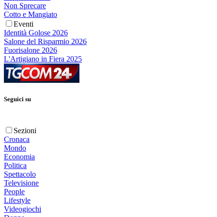
Non Sprecare
Cotto e Mangiato
Eventi
Identità Golose 2026
Salone del Risparmio 2026
Fuorisalone 2026
L'Artigiano in Fiera 2025
Seguici su
Sezioni
Cronaca
Mondo
Economia
Politica
Spettacolo
Televisione
People
Lifestyle
Videogiochi