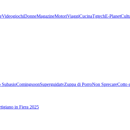
e
Videogiochi
Donne
Magazine
Motori
Viaggi
Cucina
Tgtech
E-Planet
Cult
 Subasio
Comingsoon
Superguidatv
Zuppa di Porro
Non Sprecare
Cotto 
tigiano in Fiera 2025