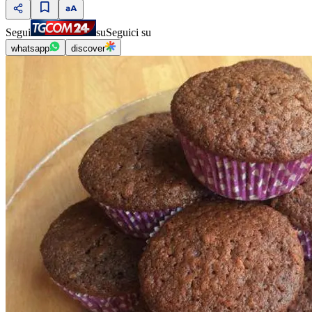
Segui
su
Seguici su
whatsapp
discover