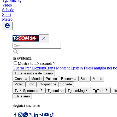
TgcomMag
Video
Schede
Sport
Meteo
In evidenza
Mostra tutti
Nascondi
Guerra Iran
Elezioni
Crans Montana
Epstein Files
Famiglia nel b
Tutte le notizie del giorno
Cronaca
Mondo
Politica
Economia
Sport
Meteo
Video
Foto
Infografiche
Schede
Tv & Spettacolo
TgcomLab
TgcomMag
TgTech
Lif
Chi siamo
Seguici anche su