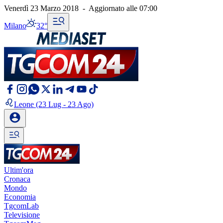
Venerdì 23 Marzo 2018
-
Aggiornato alle
07:00
Milano
32°
Leone
(23 Lug - 23 Ago)
Ultim'ora
Cronaca
Mondo
Economia
TgcomLab
Televisione