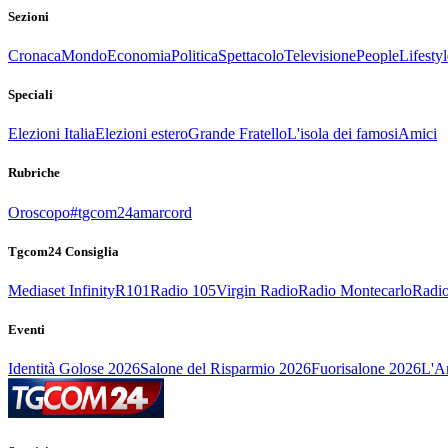
Sezioni
Cronaca
Mondo
Economia
Politica
Spettacolo
Televisione
People
Lifestyl
Speciali
Elezioni Italia
Elezioni estero
Grande Fratello
L'isola dei famosi
Amici
Rubriche
Oroscopo
#tgcom24amarcord
Tgcom24 Consiglia
Mediaset Infinity
R101
Radio 105
Virgin Radio
Radio Montecarlo
Radio
Eventi
Identità Golose 2026
Salone del Risparmio 2026
Fuorisalone 2026
L'Ar