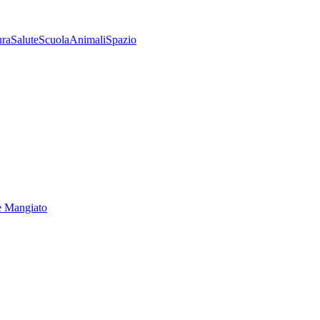
ura
Salute
Scuola
Animali
Spazio
e Mangiato