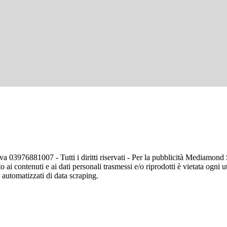
va 03976881007 - Tutti i diritti riservati - Per la pubblicità Mediamon
o ai contenuti e ai dati personali trasmessi e/o riprodotti è vietata ogni 
zi automatizzati di data scraping.