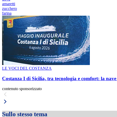
amaretti
zucchero
farina
LE VOCI DEL COSTANZA
Costanza I di Sicilia, tra tecnologia e comfort: la nav
contenuto sponsorizzato
Sullo stesso tema