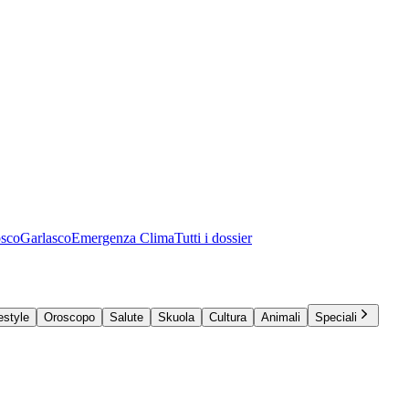
osco
Garlasco
Emergenza Clima
Tutti i dossier
estyle
Oroscopo
Salute
Skuola
Cultura
Animali
Speciali