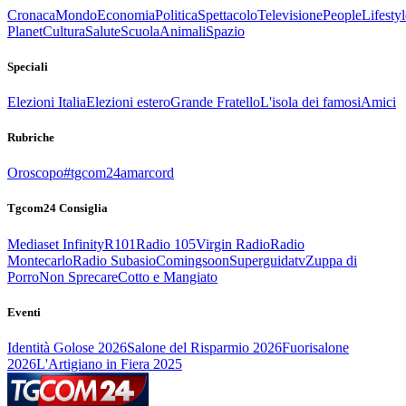
Cronaca
Mondo
Economia
Politica
Spettacolo
Televisione
People
Lifestyl
Planet
Cultura
Salute
Scuola
Animali
Spazio
Speciali
Elezioni Italia
Elezioni estero
Grande Fratello
L'isola dei famosi
Amici
Rubriche
Oroscopo
#tgcom24amarcord
Tgcom24 Consiglia
Mediaset Infinity
R101
Radio 105
Virgin Radio
Radio
Montecarlo
Radio Subasio
Comingsoon
Superguidatv
Zuppa di
Porro
Non Sprecare
Cotto e Mangiato
Eventi
Identità Golose 2026
Salone del Risparmio 2026
Fuorisalone
2026
L'Artigiano in Fiera 2025