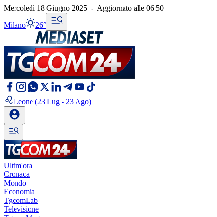
Mercoledì 18 Giugno 2025
-
Aggiornato alle
06:50
Milano
26°
Leone
(23 Lug - 23 Ago)
Ultim'ora
Cronaca
Mondo
Economia
TgcomLab
Televisione