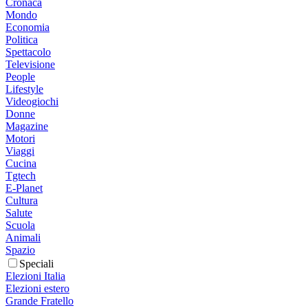
Cronaca
Mondo
Economia
Politica
Spettacolo
Televisione
People
Lifestyle
Videogiochi
Donne
Magazine
Motori
Viaggi
Cucina
Tgtech
E-Planet
Cultura
Salute
Scuola
Animali
Spazio
Speciali
Elezioni Italia
Elezioni estero
Grande Fratello