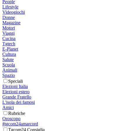
People
Lifestyle
Videogiochi
Donne
Magazine
Motori
Viaggi
Cucina
Tgtech
E-Planet
Cultura
Salute
Scuola
Animali
Spazio
Speciali
Elezioni Italia
Elezioni estero
Grande Fratello
L'isola dei famosi
Amici
Rubriche
Oroscopo
#tgcom24amarcord
Tgcom24 Consiglia