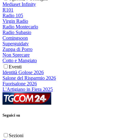
Mediaset Infinity
R101
Radio 105
Virgin Radio
Radio Montecarlo
Radio Subasio
Comingsoon
Superguidatv
Zuppa di Porro
Non Sprecare
Cotto e Mangiato
Eventi
Identità Golose 2026
Salone del Risparmio 2026
Fuorisalone 2026
L'Artigiano in Fiera 2025
Seguici su
Sezioni