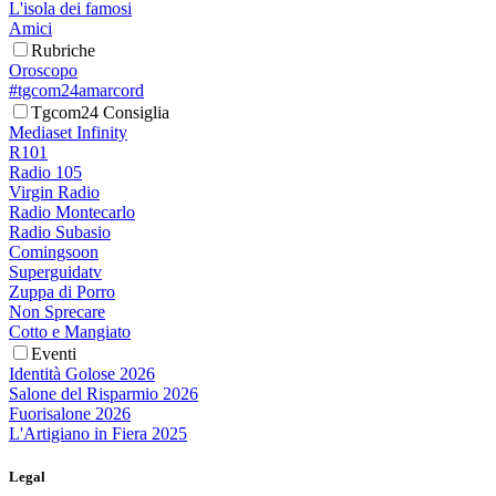
L'isola dei famosi
Amici
Rubriche
Oroscopo
#tgcom24amarcord
Tgcom24 Consiglia
Mediaset Infinity
R101
Radio 105
Virgin Radio
Radio Montecarlo
Radio Subasio
Comingsoon
Superguidatv
Zuppa di Porro
Non Sprecare
Cotto e Mangiato
Eventi
Identità Golose 2026
Salone del Risparmio 2026
Fuorisalone 2026
L'Artigiano in Fiera 2025
Legal