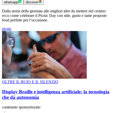
whatsapp
discover
Dalla storia della giornata alle migliori idee da mettere nel cestino:
ecco come celebrare il Picnic Day con stile, gusto e tante proposte
food perfette per l’occasione.
picnic
OLTRE IL BUIO E IL SILENZIO
Display Braille e intelligenza artificiale: la tecnologia
che dà autonomia
contenuto sponsorizzato