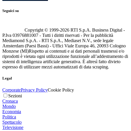
Seguici su
Copyright © 1999-
2026
RTI S.p.A. Business Digital -
P.Iva 03976881007 - Tutti i diritti riservati - Per la pubblicità
Mediamond S.p.A. - RTI S.p.A., Mediaset N.V., sede legale
Amsterdam (Paesi Bassi) - Uffici Viale Europa 46, 20093 Cologno
Monzese (MI)
Rispetto ai contenuti e ai dati personali trasmessi e/o
riprodotti è vietata ogni utilizzazione funzionale all’addestramento di
sistemi di intelligenza artificiale generativa. È altresì fatto divieto
espresso di utilizzare mezzi automatizzati di data scraping.
Legal
Corporate
Privacy Policy
Cookie Policy
Sezioni
Cronaca
Mondo
Economia
Politica
Spettacolo
Televisione