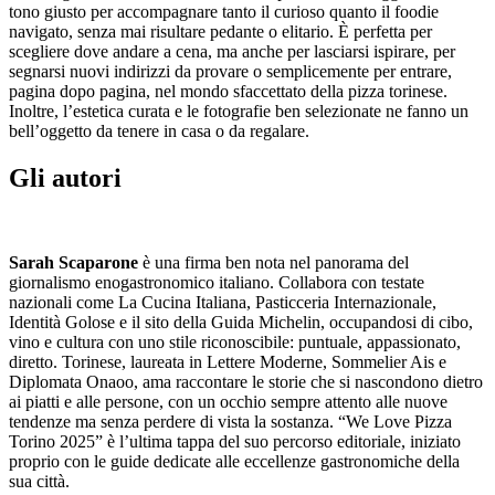
tono giusto per accompagnare tanto il curioso quanto il foodie
navigato, senza mai risultare pedante o elitario. È perfetta per
scegliere dove andare a cena, ma anche per lasciarsi ispirare, per
segnarsi nuovi indirizzi da provare o semplicemente per entrare,
pagina dopo pagina, nel mondo sfaccettato della pizza torinese.
Inoltre, l’estetica curata e le fotografie ben selezionate ne fanno un
bell’oggetto da tenere in casa o da regalare.
Gli autori
Sarah Scaparone
è una firma ben nota nel panorama del
giornalismo enogastronomico italiano. Collabora con testate
nazionali come La Cucina Italiana, Pasticceria Internazionale,
Identità Golose e il sito della Guida Michelin, occupandosi di cibo,
vino e cultura con uno stile riconoscibile: puntuale, appassionato,
diretto. Torinese, laureata in Lettere Moderne, Sommelier Ais e
Diplomata Onaoo, ama raccontare le storie che si nascondono dietro
ai piatti e alle persone, con un occhio sempre attento alle nuove
tendenze ma senza perdere di vista la sostanza. “We Love Pizza
Torino 2025” è l’ultima tappa del suo percorso editoriale, iniziato
proprio con le guide dedicate alle eccellenze gastronomiche della
sua città.