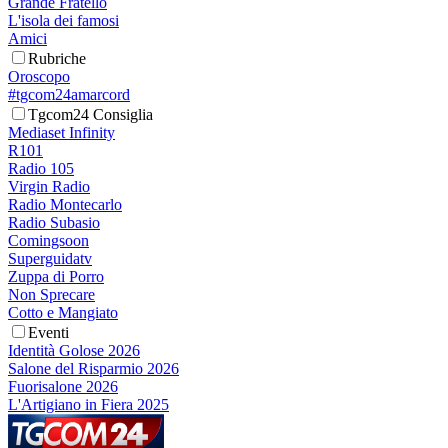
Grande Fratello
L'isola dei famosi
Amici
Rubriche
Oroscopo
#tgcom24amarcord
Tgcom24 Consiglia
Mediaset Infinity
R101
Radio 105
Virgin Radio
Radio Montecarlo
Radio Subasio
Comingsoon
Superguidatv
Zuppa di Porro
Non Sprecare
Cotto e Mangiato
Eventi
Identità Golose 2026
Salone del Risparmio 2026
Fuorisalone 2026
L'Artigiano in Fiera 2025