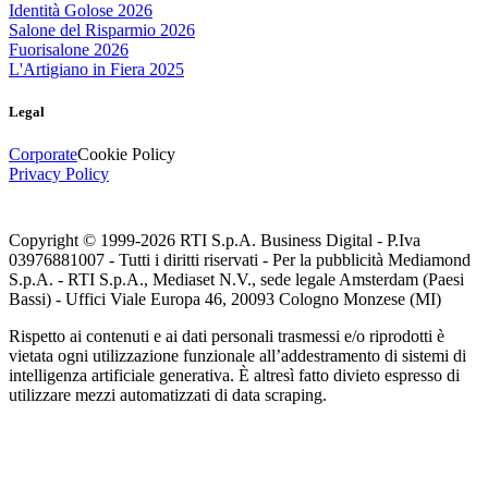
Identità Golose 2026
Salone del Risparmio 2026
Fuorisalone 2026
L'Artigiano in Fiera 2025
Legal
Corporate
Cookie Policy
Privacy Policy
Copyright © 1999-
2026
RTI S.p.A. Business Digital - P.Iva
03976881007 - Tutti i diritti riservati - Per la pubblicità Mediamond
S.p.A. - RTI S.p.A., Mediaset N.V., sede legale Amsterdam (Paesi
Bassi) - Uffici Viale Europa 46, 20093 Cologno Monzese (MI)
Rispetto ai contenuti e ai dati personali trasmessi e/o riprodotti è
vietata ogni utilizzazione funzionale all’addestramento di sistemi di
intelligenza artificiale generativa. È altresì fatto divieto espresso di
utilizzare mezzi automatizzati di data scraping.