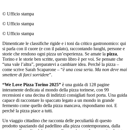
© Ufficio stampa
© Ufficio stampa
© Ufficio stampa
Dimenticate le classifiche rigide e i toni da critico gastronomico: qui
si parla con il cuore (e con il palato), raccontando luoghi, persone e
storie che rendono ogni pizza un’esperienza. Se amate la
pizza
,
Torino e le storie ben scritte, questo libro è per voi. Se pensate che
“una vale l’altra”, preparatevi a cambiare idea. Perché la pizza –
come scrive Sarah Scaparone – “
è una cosa seria. Ma non deve mai
smettere di farci sorridere
”.
“We Love Pizza Torino 2025”
è una guida di 128 pagine
interamente dedicata al mondo della pizza torinese, con 99
recensioni e una decina di indirizzi consigliati fuori porta. Una guida
capace di raccontare lo spaccato legato a un mondo in grande
fermento come quello della pizza mancava, rispondiamo noi. E
perché la pizza piace a tutti.
Un viaggio cittadino che racconta delle peculiarità di questo
prodotto spaziando dal padellino alla pizza contemporanea, dalla