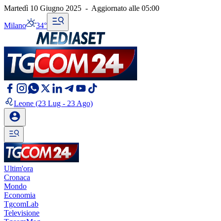
Martedì 10 Giugno 2025
-
Aggiornato alle
05:00
Milano
34°
Leone
(23 Lug - 23 Ago)
Ultim'ora
Cronaca
Mondo
Economia
TgcomLab
Televisione