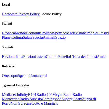
Legal
Corporate
Privacy Policy
Cookie Policy
Sezioni
Cronaca
Mondo
Economia
Politica
Spettacolo
Televisione
People
Lifestyl
Planet
Cultura
Salute
Scuola
Animali
Spazio
Speciali
Elezioni Italia
Elezioni estero
Grande Fratello
L'isola dei famosi
Amici
Rubriche
Oroscopo
#tgcom24amarcord
Tgcom24 Consiglia
Mediaset Infinity
R101
Radio 105
Virgin Radio
Radio
Montecarlo
Radio Subasio
Comingsoon
Superguidatv
Zuppa di
Porro
Non Sprecare
Cotto e Mangiato