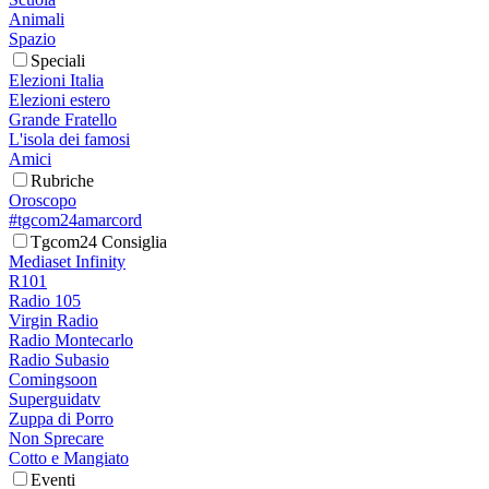
Animali
Spazio
Speciali
Elezioni Italia
Elezioni estero
Grande Fratello
L'isola dei famosi
Amici
Rubriche
Oroscopo
#tgcom24amarcord
Tgcom24 Consiglia
Mediaset Infinity
R101
Radio 105
Virgin Radio
Radio Montecarlo
Radio Subasio
Comingsoon
Superguidatv
Zuppa di Porro
Non Sprecare
Cotto e Mangiato
Eventi