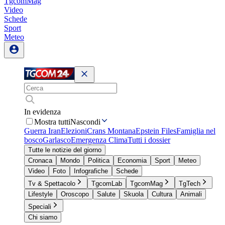
TgcomMag
Video
Schede
Sport
Meteo
In evidenza
Mostra tutti
Nascondi
Guerra Iran
Elezioni
Crans Montana
Epstein Files
Famiglia nel
bosco
Garlasco
Emergenza Clima
Tutti i dossier
Tutte le notizie del giorno
Cronaca
Mondo
Politica
Economia
Sport
Meteo
Video
Foto
Infografiche
Schede
Tv & Spettacolo
TgcomLab
TgcomMag
TgTech
Lifestyle
Oroscopo
Salute
Skuola
Cultura
Animali
Speciali
Chi siamo