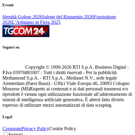
Eventi
Identità Golose 2026
Salone del Risparmio 2026
Fuorisalone
2026
L'Artigiano in Fiera 2025
Seguici su
Copyright © 1999-
2026
RTI S.p.A. Business Digital -
P.Iva 03976881007 - Tutti i diritti riservati - Per la pubblicità
Mediamond S.p.A. - RTI S.p.A., Mediaset N.V., sede legale
Amsterdam (Paesi Bassi) - Uffici Viale Europa 46, 20093 Cologno
Monzese (MI)
Rispetto ai contenuti e ai dati personali trasmessi e/o
riprodotti è vietata ogni utilizzazione funzionale all’addestramento di
sistemi di intelligenza artificiale generativa. È altresì fatto divieto
espresso di utilizzare mezzi automatizzati di data scraping.
Legal
Corporate
Privacy Policy
Cookie Policy
Sezioni